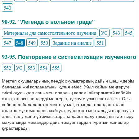
540
90-92. "Легенда о вольном граде"
Материалы для самостоятельного изучения
УС
543
545
547
548
549
550
Задание на анализ
551
93-95. Повторение и систематизация изученного
552
УС
553
554
555
Мектеп оқушыларының пәндік оқулықтардың дайын шешімдерім
баяғыдан жиі қолданатыны құпия емес. Жыл сайын меңгеруге
тиісті оқулықтар санымен олардың көлемі айтарлықтай көбейіп
отыр, ал осы пәндерді менгеріп, түсінуге уақыт жеткіліксіз. Осы
себеппен балаларға көмектесу мақсатында, олардан талап
етілетін жүктемелерді азайтуға, күнделікті ментальды шаршауын
алдын-алу және үй жұмыстарына дайындалу тиімділігін арттыру
мақсатында мамандар дайын жауаптардан тұратын жинақтар
құрастырады.