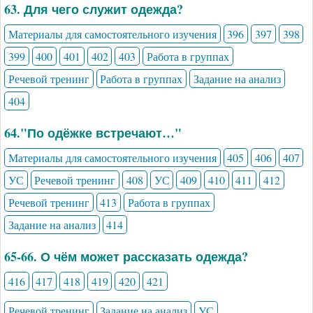
63. Для чего служит одежда?
Материалы для самостоятельного изучения
396
397
398
399
400
401
402
403
Работа в группах
Речевой тренинг
Работа в группах
Задание на анализ
404
64."По одёжке встречают…"
Материалы для самостоятельного изучения
405
406
407
УС
Речевой тренинг
408
УС
409
410
411
412
Речевой тренинг
413
Работа в группах
Задание на анализ
414
65-66. О чём может рассказать одежда?
416
417
418
419
420
421
Речевой тренинг
Задание на анализ
УС