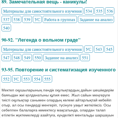
89. Замечательная вещь - каникулы!
Материалы для самостоятельного изучения
534
535
536
537
538
539
УС
Работа в группах
Задание на анализ
540
90-92. "Легенда о вольном граде"
Материалы для самостоятельного изучения
УС
543
545
547
548
549
550
Задание на анализ
551
93-95. Повторение и систематизация изученного
552
УС
553
554
555
Мектеп оқушыларының пәндік оқулықтардың дайын шешімдерім
баяғыдан жиі қолданатыны құпия емес. Жыл сайын меңгеруге
тиісті оқулықтар санымен олардың көлемі айтарлықтай көбейіп
отыр, ал осы пәндерді менгеріп, түсінуге уақыт жеткіліксіз. Осы
себеппен балаларға көмектесу мақсатында, олардан талап
етілетін жүктемелерді азайтуға, күнделікті ментальды шаршауын