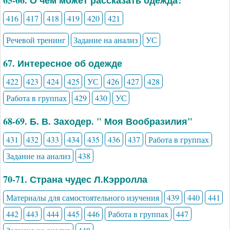
65-66. О чём может рассказать одежда?
416
417
418
419
420
421
Речевой тренинг
Задание на анализ
УС
67. Интересное об одежде
422
423
424
425
УС
426
427
428
Работа в группах
429
430
УС
68-69. Б. В. Заходер. " Моя Вообразилия"
431
432
433
434
435
436
437
Работа в группах
Задание на анализ
438
70-71. Страна чудес Л.Кэрролла
Материалы для самостоятельного изучения
439
440
441
442
443
444
445
446
Работа в группах
447