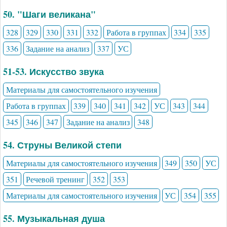
50. "Шаги великана"
328
329
330
331
332
Работа в группах
334
335
336
Задание на анализ
337
УС
51-53. Искусство звука
Материалы для самостоятельного изучения
Работа в группах
339
340
341
342
УС
343
344
345
346
347
Задание на анализ
348
54. Струны Великой степи
Материалы для самостоятельного изучения
349
350
УС
351
Речевой тренинг
352
353
Материалы для самостоятельного изучения
УС
354
355
55. Музыкальная душа