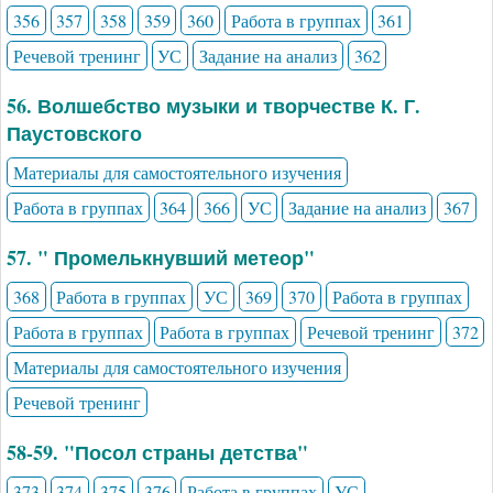
356
357
358
359
360
Работа в группах
361
Речевой тренинг
УС
Задание на анализ
362
56. Волшебство музыки и творчестве К. Г.
Паустовского
Материалы для самостоятельного изучения
Работа в группах
364
366
УС
Задание на анализ
367
57. " Промелькнувший метеор"
368
Работа в группах
УС
369
370
Работа в группах
Работа в группах
Работа в группах
Речевой тренинг
372
Материалы для самостоятельного изучения
Речевой тренинг
58-59. "Посол страны детства"
373
374
375
376
Работа в группах
УС