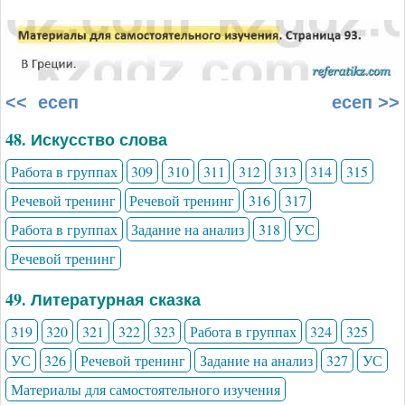
<< есеп
есеп >>
48. Искусство слова
Работа в группах
309
310
311
312
313
314
315
Речевой тренинг
Речевой тренинг
316
317
Работа в группах
Задание на анализ
318
УС
Речевой тренинг
49. Литературная сказка
319
320
321
322
323
Работа в группах
324
325
УС
326
Речевой тренинг
Задание на анализ
327
УС
Материалы для самостоятельного изучения