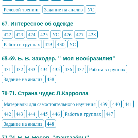
Речевой тренинг
Задание на анализ
УС
67. Интересное об одежде
422
423
424
425
УС
426
427
428
Работа в группах
429
430
УС
68-69. Б. В. Заходер. " Моя Вообразилия"
431
432
433
434
435
436
437
Работа в группах
Задание на анализ
438
70-71. Страна чудес Л.Кэрролла
Материалы для самостоятельного изучения
439
440
441
442
443
444
445
446
Работа в группах
447
Задание на анализ
448
72-74. Н. Н. Носов. "Фантазёры"