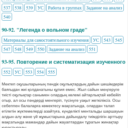
537
538
539
УС
Работа в группах
Задание на анализ
540
90-92. "Легенда о вольном граде"
Материалы для самостоятельного изучения
УС
543
545
547
548
549
550
Задание на анализ
551
93-95. Повторение и систематизация изученного
552
УС
553
554
555
Мектеп оқушыларының пәндік оқулықтардың дайын шешімдерім
баяғыдан жиі қолданатыны құпия емес. Жыл сайын меңгеруге
тиісті оқулықтар санымен олардың көлемі айтарлықтай көбейіп
отыр, ал осы пәндерді менгеріп, түсінуге уақыт жеткіліксіз. Осы
себеппен балаларға көмектесу мақсатында, олардан талап
етілетін жүктемелерді азайтуға, күнделікті ментальды шаршауын
алдын-алу және үй жұмыстарына дайындалу тиімділігін арттыру
мақсатында мамандар дайын жауаптардан тұратын жинақтар
құрастырады.