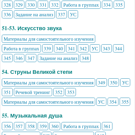
328
329
330
331
332
Работа в группах
334
335
336
Задание на анализ
337
УС
51-53. Искусство звука
Материалы для самостоятельного изучения
Работа в группах
339
340
341
342
УС
343
344
345
346
347
Задание на анализ
348
54. Струны Великой степи
Материалы для самостоятельного изучения
349
350
УС
351
Речевой тренинг
352
353
Материалы для самостоятельного изучения
УС
354
355
55. Музыкальная душа
356
357
358
359
360
Работа в группах
361