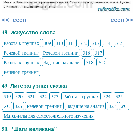
<< есеп
есеп >>
48. Искусство слова
Работа в группах
309
310
311
312
313
314
315
Речевой тренинг
Речевой тренинг
316
317
Работа в группах
Задание на анализ
318
УС
Речевой тренинг
49. Литературная сказка
319
320
321
322
323
Работа в группах
324
325
УС
326
Речевой тренинг
Задание на анализ
327
УС
Материалы для самостоятельного изучения
50. "Шаги великана"