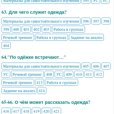
Материалы для самостоятельного изучения
395
УС
УС
63. Для чего служит одежда?
Материалы для самостоятельного изучения
396
397
398
399
400
401
402
403
Работа в группах
Речевой тренинг
Работа в группах
Задание на анализ
404
64."По одёжке встречают…"
Материалы для самостоятельного изучения
405
406
407
УС
Речевой тренинг
408
УС
409
410
411
412
Речевой тренинг
413
Работа в группах
Задание на анализ
414
65-66. О чём может рассказать одежда?
416
417
418
419
420
421