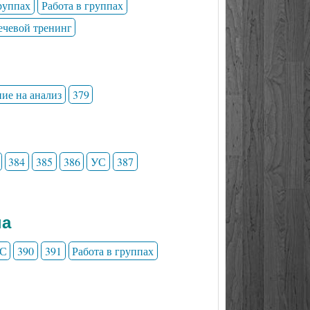
группах
Работа в группах
ечевой тренинг
ние на анализ
379
384
385
386
УС
387
на
С
390
391
Работа в группах