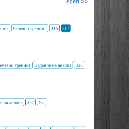
есеп >>
нинг
Речевой тренинг
316
317
ечевой тренинг
Задание на анализ
327
е на анализ
337
УС