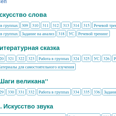
сеп
Искусство слова
 в группах
309
310
311
312
313
314
315
Речевой тре
 в группах
Задание на анализ
318
УС
Речевой тренинг
Литературная сказка
20
321
322
323
Работа в группах
324
325
УС
326
Р
атериалы для самостоятельного изучения
"Шаги великана"
29
330
331
332
Работа в группах
334
335
336
Задани
3. Искусство звука