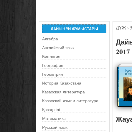
ДҮЖ
›
ДАЙЫН ҮЙ ЖҰМЫСТАРЫ
Алгебра
Дайы
Английский язык
2017
Биология
География
Геометрия
История Казахстана
Казахская литература
Казахский язык и литература
Қазақ тілі
Жау
Математика
Русский язык