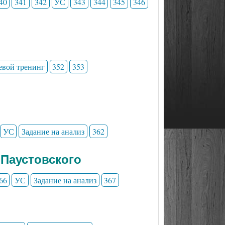
40
341
342
УС
343
344
345
346
евой тренинг
352
353
УС
Задание на анализ
362
 Паустовского
66
УС
Задание на анализ
367