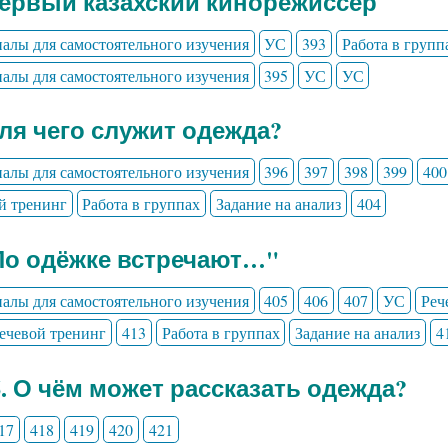
Первый казахский кинорежиссёр
алы для самостоятельного изучения
УС
393
Работа в групп
алы для самостоятельного изучения
395
УС
УС
Для чего служит одежда?
алы для самостоятельного изучения
396
397
398
399
400
й тренинг
Работа в группах
Задание на анализ
404
По одёжке встречают…"
алы для самостоятельного изучения
405
406
407
УС
Реч
ечевой тренинг
413
Работа в группах
Задание на анализ
4
6. О чём может рассказать одежда?
17
418
419
420
421