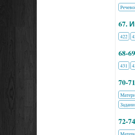
Речево
67. 
422
4
68-6
431
4
70-7
Матери
Задани
72-7
Матери