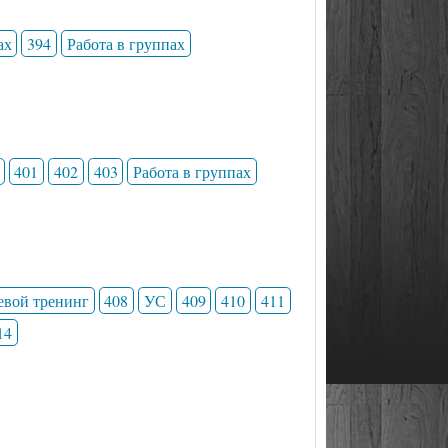
ах
394
Работа в группах
401
402
403
Работа в группах
евой тренинг
408
УС
409
410
411
14