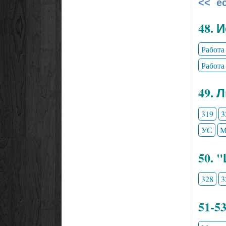
<< е
48. 
Работа
Работа
49. 
319
3
УС
М
50. 
328
3
51-5