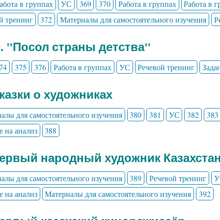
абота в группах
УС
369
370
Работа в группах
Работа в 
й тренинг
372
Материалы для самостоятельного изучения
Р
9. "Посол страны детства"
74
375
376
Работа в группах
УС
Речевой тренинг
Зада
Сказки о художниках
алы для самостоятельного изучения
380
381
УС
382
383
е на анализ
388
Первый народный художник Казахста
алы для самостоятельного изучения
389
Речевой тренинг
У
е на анализ
Материалы для самостоятельного изучения
392