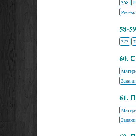
368
Р
Речево
58-5
373
3
60. 
Матери
Задани
61. 
Матери
Задани