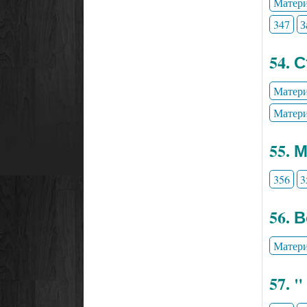
Матери
347
З
54. 
Матери
Матери
55. 
356
3
56. 
Матери
57. 