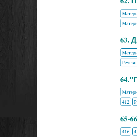
62. 
Матери
Матери
63. 
Матери
Речево
64."
Матери
412
Р
65-6
416
4