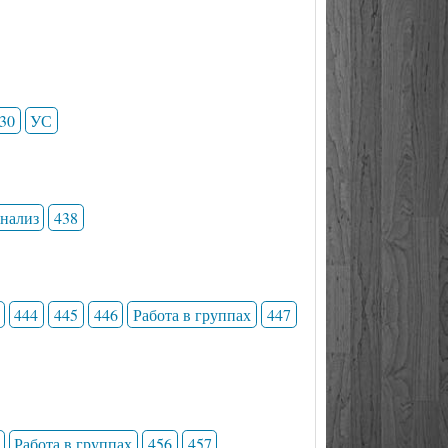
30
УС
анализ
438
444
445
446
Работа в группах
447
Работа в группах
456
457