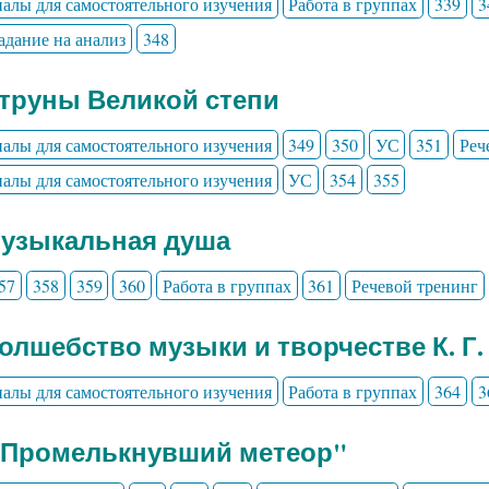
алы для самостоятельного изучения
Работа в группах
339
3
адание на анализ
348
Струны Великой степи
алы для самостоятельного изучения
349
350
УС
351
Реч
алы для самостоятельного изучения
УС
354
355
Музыкальная душа
57
358
359
360
Работа в группах
361
Речевой тренинг
Волшебство музыки и творчестве К. Г.
алы для самостоятельного изучения
Работа в группах
364
3
" Промелькнувший метеор"