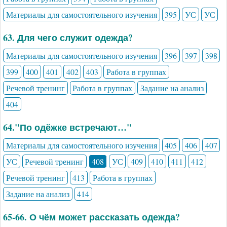
Материалы для самостоятельного изучения
395
УС
УС
63. Для чего служит одежда?
Материалы для самостоятельного изучения
396
397
398
399
400
401
402
403
Работа в группах
Речевой тренинг
Работа в группах
Задание на анализ
404
64."По одёжке встречают…"
Материалы для самостоятельного изучения
405
406
407
УС
Речевой тренинг
408
УС
409
410
411
412
Речевой тренинг
413
Работа в группах
Задание на анализ
414
65-66. О чём может рассказать одежда?