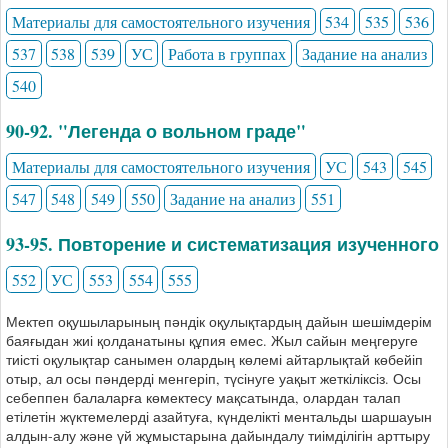
Материалы для самостоятельного изучения
534
535
536
537
538
539
УС
Работа в группах
Задание на анализ
540
90-92. "Легенда о вольном граде"
Материалы для самостоятельного изучения
УС
543
545
547
548
549
550
Задание на анализ
551
93-95. Повторение и систематизация изученного
552
УС
553
554
555
Мектеп оқушыларының пәндік оқулықтардың дайын шешімдерім
баяғыдан жиі қолданатыны құпия емес. Жыл сайын меңгеруге
тиісті оқулықтар санымен олардың көлемі айтарлықтай көбейіп
отыр, ал осы пәндерді менгеріп, түсінуге уақыт жеткіліксіз. Осы
себеппен балаларға көмектесу мақсатында, олардан талап
етілетін жүктемелерді азайтуға, күнделікті ментальды шаршауын
алдын-алу және үй жұмыстарына дайындалу тиімділігін арттыру