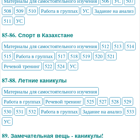
Материалы для самостоятельного изучения
506
УС
507
508
509
510
Работа в группах
УС
Задание на анализ
511
УС
85-86. Спорт в Казахстане
Материалы для самостоятельного изучения
512
513
514
515
Работа в группах
517
518
519
520
521
Речевой тренинг
522
524
УС
87-88. Летние каникулы
Материалы для самостоятельного изучения
Работа в группах
Речевой тренинг
525
527
528
529
530
531
532
Работа в группах
Задание на анализ
533
УС
89. Замечательная вещь - каникулы!