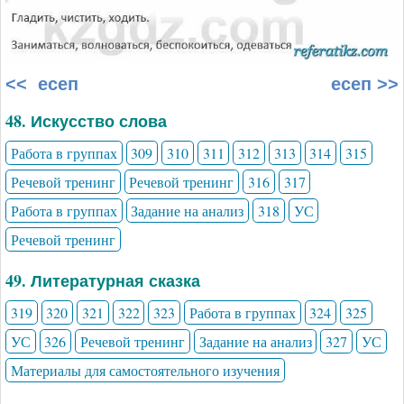
<< есеп
есеп >>
48. Искусство слова
Работа в группах
309
310
311
312
313
314
315
Речевой тренинг
Речевой тренинг
316
317
Работа в группах
Задание на анализ
318
УС
Речевой тренинг
49. Литературная сказка
319
320
321
322
323
Работа в группах
324
325
УС
326
Речевой тренинг
Задание на анализ
327
УС
Материалы для самостоятельного изучения