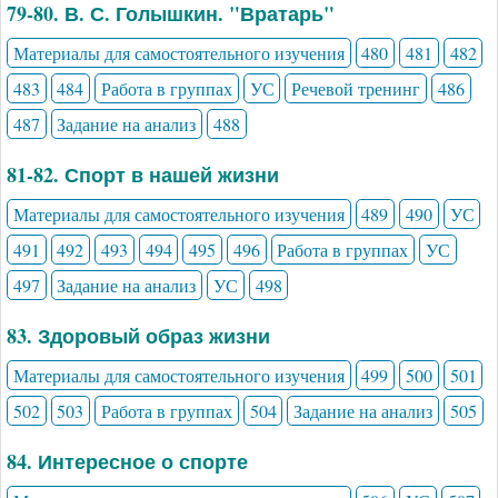
79-80. В. С. Голышкин. "Вратарь"
Материалы для самостоятельного изучения
480
481
482
483
484
Работа в группах
УС
Речевой тренинг
486
487
Задание на анализ
488
81-82. Спорт в нашей жизни
Материалы для самостоятельного изучения
489
490
УС
491
492
493
494
495
496
Работа в группах
УС
497
Задание на анализ
УС
498
83. Здоровый образ жизни
Материалы для самостоятельного изучения
499
500
501
502
503
Работа в группах
504
Задание на анализ
505
84. Интересное о спорте