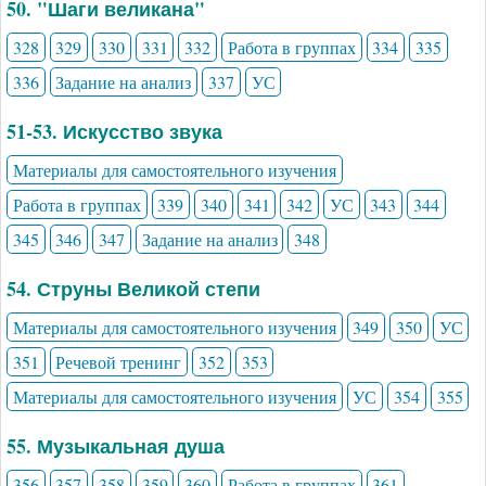
50. "Шаги великана"
328
329
330
331
332
Работа в группах
334
335
336
Задание на анализ
337
УС
51-53. Искусство звука
Материалы для самостоятельного изучения
Работа в группах
339
340
341
342
УС
343
344
345
346
347
Задание на анализ
348
54. Струны Великой степи
Материалы для самостоятельного изучения
349
350
УС
351
Речевой тренинг
352
353
Материалы для самостоятельного изучения
УС
354
355
55. Музыкальная душа
356
357
358
359
360
Работа в группах
361