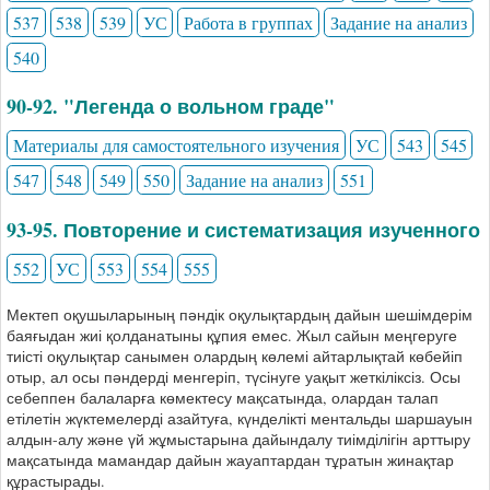
537
538
539
УС
Работа в группах
Задание на анализ
540
90-92. "Легенда о вольном граде"
Материалы для самостоятельного изучения
УС
543
545
547
548
549
550
Задание на анализ
551
93-95. Повторение и систематизация изученного
552
УС
553
554
555
Мектеп оқушыларының пәндік оқулықтардың дайын шешімдерім
баяғыдан жиі қолданатыны құпия емес. Жыл сайын меңгеруге
тиісті оқулықтар санымен олардың көлемі айтарлықтай көбейіп
отыр, ал осы пәндерді менгеріп, түсінуге уақыт жеткіліксіз. Осы
себеппен балаларға көмектесу мақсатында, олардан талап
етілетін жүктемелерді азайтуға, күнделікті ментальды шаршауын
алдын-алу және үй жұмыстарына дайындалу тиімділігін арттыру
мақсатында мамандар дайын жауаптардан тұратын жинақтар
құрастырады.