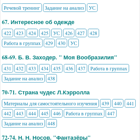
Речевой тренинг
Задание на анализ
УС
67. Интересное об одежде
422
423
424
425
УС
426
427
428
Работа в группах
429
430
УС
68-69. Б. В. Заходер. " Моя Вообразилия"
431
432
433
434
435
436
437
Работа в группах
Задание на анализ
438
70-71. Страна чудес Л.Кэрролла
Материалы для самостоятельного изучения
439
440
441
442
443
444
445
446
Работа в группах
447
Задание на анализ
448
72-74. Н. Н. Носов. "Фантазёры"