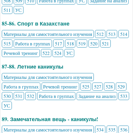
508
509
510
Работа в группах
УС
Задание на анализ
511
УС
85-86. Спорт в Казахстане
Материалы для самостоятельного изучения
512
513
514
515
Работа в группах
517
518
519
520
521
Речевой тренинг
522
524
УС
87-88. Летние каникулы
Материалы для самостоятельного изучения
Работа в группах
Речевой тренинг
525
527
528
529
530
531
532
Работа в группах
Задание на анализ
533
УС
89. Замечательная вещь - каникулы!
Материалы для самостоятельного изучения
534
535
536