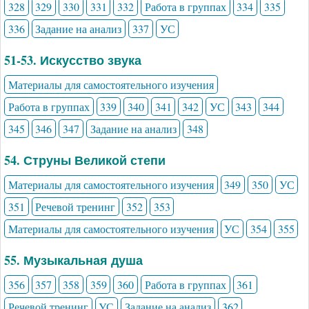
328
329
330
331
332
Работа в группах
334
335
336
Задание на анализ
337
УС
51-53. Искусство звука
Материалы для самостоятельного изучения
Работа в группах
339
340
341
342
УС
343
344
345
346
347
Задание на анализ
348
54. Струны Великой степи
Материалы для самостоятельного изучения
349
350
УС
351
Речевой тренинг
352
353
Материалы для самостоятельного изучения
УС
354
355
55. Музыкальная душа
356
357
358
359
360
Работа в группах
361
Речевой тренинг
УС
Задание на анализ
362