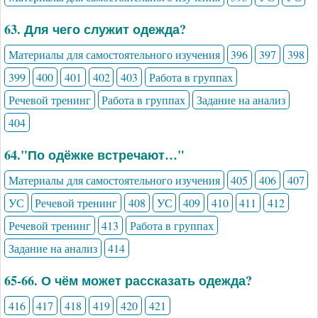
63. Для чего служит одежда?
Материалы для самостоятельного изучения
396
397
398
399
400
401
402
403
Работа в группах
Речевой тренинг
Работа в группах
Задание на анализ
404
64."По одёжке встречают…"
Материалы для самостоятельного изучения
405
406
407
УС
Речевой тренинг
408
УС
409
410
411
412
Речевой тренинг
413
Работа в группах
Задание на анализ
414
65-66. О чём может рассказать одежда?
416
417
418
419
420
421