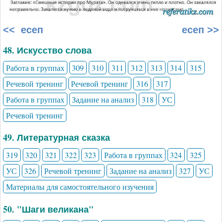
<< есеп
есеп >>
48. Искусство слова
Работа в группах
309
310
311
312
313
314
315
Речевой тренинг
Речевой тренинг
316
317
Работа в группах
Задание на анализ
318
УС
Речевой тренинг
49. Литературная сказка
319
320
321
322
323
Работа в группах
324
325
УС
326
Речевой тренинг
Задание на анализ
327
УС
Материалы для самостоятельного изучения
50. "Шаги великана"