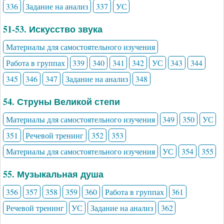
336
Задание на анализ
337
УС
51-53. Искусство звука
Материалы для самостоятельного изучения
Работа в группах
339
340
341
342
УС
343
344
345
346
347
Задание на анализ
348
54. Струны Великой степи
Материалы для самостоятельного изучения
349
350
УС
351
Речевой тренинг
352
353
Материалы для самостоятельного изучения
УС
354
355
55. Музыкальная душа
356
357
358
359
360
Работа в группах
361
Речевой тренинг
УС
Задание на анализ
362