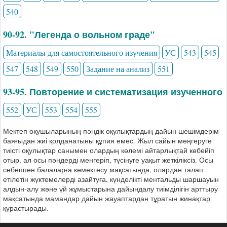
540
90-92. "Легенда о вольном граде"
Материалы для самостоятельного изучения
УС
543
545
547
548
549
550
Задание на анализ
551
93-95. Повторение и систематизация изученного
552
УС
553
554
555
Мектеп оқушыларының пәндік оқулықтардың дайын шешімдерім
баяғыдан жиі қолданатыны құпия емес. Жыл сайын меңгеруге
тиісті оқулықтар санымен олардың көлемі айтарлықтай көбейіп
отыр, ал осы пәндерді менгеріп, түсінуге уақыт жеткіліксіз. Осы
себеппен балаларға көмектесу мақсатында, олардан талап
етілетін жүктемелерді азайтуға, күнделікті ментальды шаршауын
алдын-алу және үй жұмыстарына дайындалу тиімділігін арттыру
мақсатында мамандар дайын жауаптардан тұратын жинақтар
құрастырады.