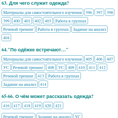
63. Для чего служит одежда?
Материалы для самостоятельного изучения
396
397
398
399
400
401
402
403
Работа в группах
Речевой тренинг
Работа в группах
Задание на анализ
404
64."По одёжке встречают…"
Материалы для самостоятельного изучения
405
406
407
УС
Речевой тренинг
408
УС
409
410
411
412
Речевой тренинг
413
Работа в группах
Задание на анализ
414
65-66. О чём может рассказать одежда?
416
417
418
419
420
421
Речевой тренинг
Задание на анализ
УС