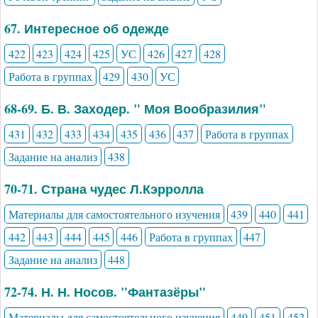
67. Интересное об одежде
422
423
424
425
УС
426
427
428
Работа в группах
429
430
УС
68-69. Б. В. Заходер. " Моя Вообразилия"
431
432
433
434
435
436
437
Работа в группах
Задание на анализ
438
70-71. Страна чудес Л.Кэрролла
Материалы для самостоятельного изучения
439
440
441
442
443
444
445
446
Работа в группах
447
Задание на анализ
448
72-74. Н. Н. Носов. "Фантазёры"
Материалы для самостоятельного изучения
449
451
452