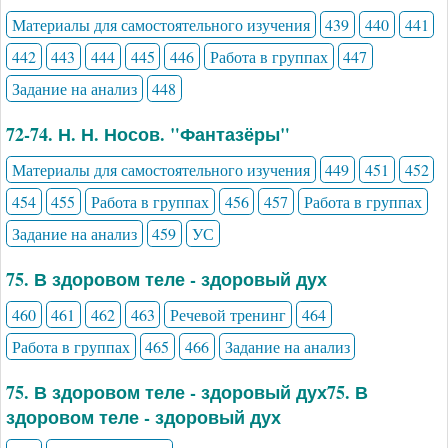
Материалы для самостоятельного изучения
439
440
441
442
443
444
445
446
Работа в группах
447
Задание на анализ
448
72-74. Н. Н. Носов. "Фантазёры"
Материалы для самостоятельного изучения
449
451
452
454
455
Работа в группах
456
457
Работа в группах
Задание на анализ
459
УС
75. В здоровом теле - здоровый дух
460
461
462
463
Речевой тренинг
464
Работа в группах
465
466
Задание на анализ
75. В здоровом теле - здоровый дух75. В
здоровом теле - здоровый дух