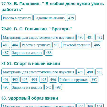
77-78. В. Голявкин. " В любом деле нужно уметь
работать"
Работа в группах
Задание на анализ
479
79-80. В. С. Голышкин. "Вратарь"
Материалы для самостоятельного изучения
480
481
482
483
484
Работа в группах
УС
Речевой тренинг
486
487
Задание на анализ
488
81-82. Спорт в нашей жизни
Материалы для самостоятельного изучения
489
490
УС
491
492
493
494
495
496
Работа в группах
УС
497
Задание на анализ
УС
498
83. Здоровый образ жизни
Материалы для самостоятельного изучения
499
500
501