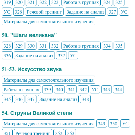
319
320
321
322
323
Работа в группах
324
325
УС
326
Речевой тренинг
Задание на анализ
327
УС
Материалы для самостоятельного изучения
50. "Шаги великана"
328
329
330
331
332
Работа в группах
334
335
336
Задание на анализ
337
УС
51-53. Искусство звука
Материалы для самостоятельного изучения
Работа в группах
339
340
341
342
УС
343
344
345
346
347
Задание на анализ
348
54. Струны Великой степи
Материалы для самостоятельного изучения
349
350
УС
351
Речевой тренинг
352
353