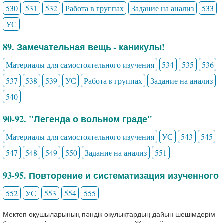
530
531
532
Работа в группах
Задание на анализ
533
УС
89. Замечательная вещь - каникулы!
Материалы для самостоятельного изучения
534
535
536
537
538
539
УС
Работа в группах
Задание на анализ
540
90-92. "Легенда о вольном граде"
Материалы для самостоятельного изучения
УС
543
545
547
548
549
550
Задание на анализ
551
93-95. Повторение и систематизация изученного
552
УС
553
554
555
Мектеп оқушыларының пәндік оқулықтардың дайын шешімдерім