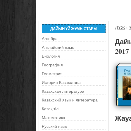
ДҮЖ
›
ДАЙЫН ҮЙ ЖҰМЫСТАРЫ
Алгебра
Дайы
Английский язык
2017
Биология
География
Геометрия
История Казахстана
Казахская литература
Казахский язык и литература
Қазақ тілі
Жау
Математика
Русский язык