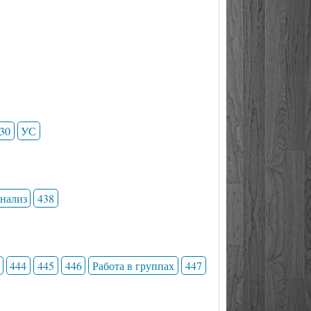
30
УС
анализ
438
444
445
446
Работа в группах
447