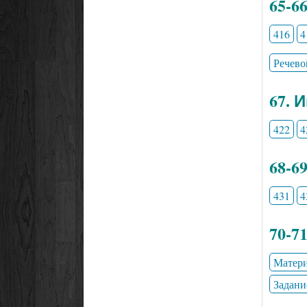
65-6
416
4
Речево
67. 
422
4
68-6
431
4
70-7
Матери
Задани