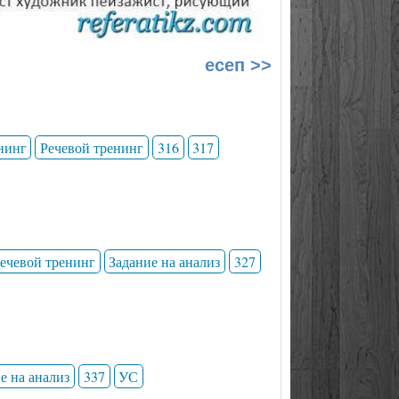
есеп >>
нинг
Речевой тренинг
316
317
ечевой тренинг
Задание на анализ
327
е на анализ
337
УС