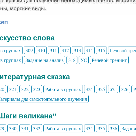
сеп
Искусство слова
 в группах
309
310
311
312
313
314
315
Речевой тре
 в группах
Задание на анализ
318
УС
Речевой тренинг
Литературная сказка
20
321
322
323
Работа в группах
324
325
УС
326
Р
атериалы для самостоятельного изучения
"Шаги великана"
29
330
331
332
Работа в группах
334
335
336
Задани