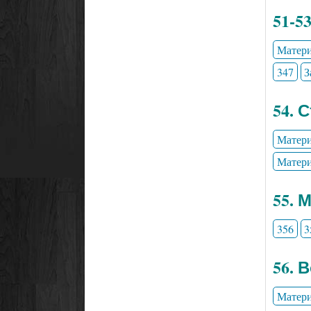
51-5
Матери
347
З
54. 
Матери
Матери
55. 
356
3
56. 
Матери