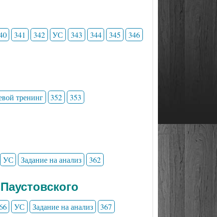
40
341
342
УС
343
344
345
346
евой тренинг
352
353
УС
Задание на анализ
362
 Паустовского
66
УС
Задание на анализ
367