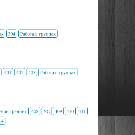
ах
394
Работа в группах
401
402
403
Работа в группах
евой тренинг
408
УС
409
410
411
14