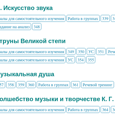
3. Искусство звука
алы для самостоятельного изучения
Работа в группах
339
3
адание на анализ
348
Струны Великой степи
алы для самостоятельного изучения
349
350
УС
351
Реч
алы для самостоятельного изучения
УС
354
355
Музыкальная душа
57
358
359
360
Работа в группах
361
Речевой тренинг
Волшебство музыки и творчестве К. Г.
алы для самостоятельного изучения
Работа в группах
364
3