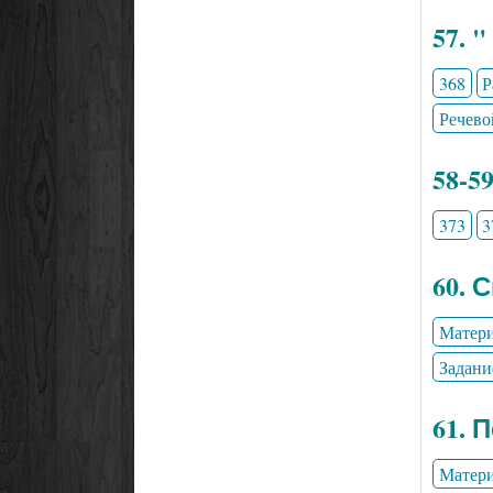
57. 
368
Р
Речево
58-5
373
3
60. 
Матери
Задани
61. 
Матери