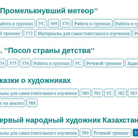
" Промелькнувший метеор"
абота в группах
УС
369
370
Работа в группах
Работа в 
й тренинг
372
Материалы для самостоятельного изучения
Р
9. "Посол страны детства"
74
375
376
Работа в группах
УС
Речевой тренинг
Зада
Сказки о художниках
алы для самостоятельного изучения
380
381
УС
382
383
е на анализ
388
Первый народный художник Казахста
алы для самостоятельного изучения
389
Речевой тренинг
У