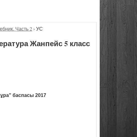
ебник. Часть 2
›
УС
ература Жанпейс 5 класс
ұра" баспасы 2017