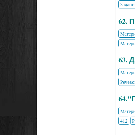
Задани
62. 
Матери
Матери
63. 
Матери
Речево
64."
Матери
412
Р