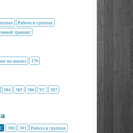
группах
Работа в группах
ечевой тренинг
ние на анализ
379
384
385
386
УС
387
на
С
390
391
Работа в группах