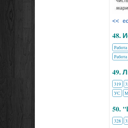
<< е
48. 
Работа
Работа
49. 
319
3
УС
М
50. 
328
3