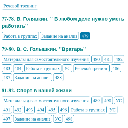
Речевой тренинг
77-78. В. Голявкин. " В любом деле нужно уметь
работать"
Работа в группах
Задание на анализ
479
79-80. В. С. Голышкин. "Вратарь"
Материалы для самостоятельного изучения
480
481
482
483
484
Работа в группах
УС
Речевой тренинг
486
487
Задание на анализ
488
81-82. Спорт в нашей жизни
Материалы для самостоятельного изучения
489
490
УС
491
492
493
494
495
496
Работа в группах
УС
497
Задание на анализ
УС
498