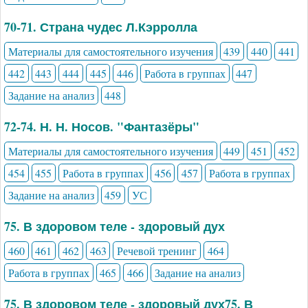
70-71. Страна чудес Л.Кэрролла
Материалы для самостоятельного изучения
439
440
441
442
443
444
445
446
Работа в группах
447
Задание на анализ
448
72-74. Н. Н. Носов. "Фантазёры"
Материалы для самостоятельного изучения
449
451
452
454
455
Работа в группах
456
457
Работа в группах
Задание на анализ
459
УС
75. В здоровом теле - здоровый дух
460
461
462
463
Речевой тренинг
464
Работа в группах
465
466
Задание на анализ
75. В здоровом теле - здоровый дух75. В