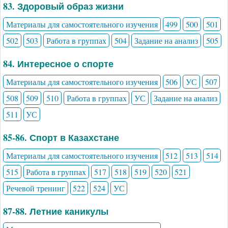
83. Здоровый образ жизни
Материалы для самостоятельного изучения
499
500
501
502
503
Работа в группах
504
Задание на анализ
505
84. Интересное о спорте
Материалы для самостоятельного изучения
506
УС
507
508
509
510
Работа в группах
УС
Задание на анализ
511
УС
85-86. Спорт в Казахстане
Материалы для самостоятельного изучения
512
513
514
515
Работа в группах
517
518
519
520
521
Речевой тренинг
522
524
УС
87-88. Летние каникулы