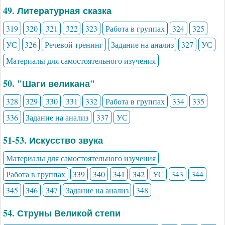
49. Литературная сказка
319
320
321
322
323
Работа в группах
324
325
УС
326
Речевой тренинг
Задание на анализ
327
УС
Материалы для самостоятельного изучения
50. "Шаги великана"
328
329
330
331
332
Работа в группах
334
335
336
Задание на анализ
337
УС
51-53. Искусство звука
Материалы для самостоятельного изучения
Работа в группах
339
340
341
342
УС
343
344
345
346
347
Задание на анализ
348
54. Струны Великой степи