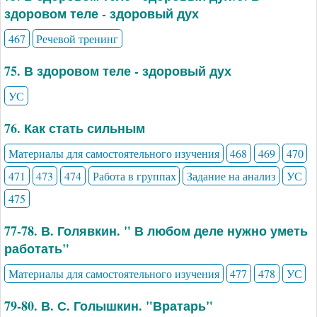
здоровом теле - здоровый дух
467
Речевой тренинг
75. В здоровом теле - здоровый дух
УС
76. Как стать сильным
Материалы для самостоятельного изучения
468
469
470
471
473
474
Работа в группах
Задание на анализ
УС
475
77-78. В. Голявкин. " В любом деле нужно уметь
работать"
Материалы для самостоятельного изучения
477
478
УС
79-80. В. С. Голышкин. "Вратарь"