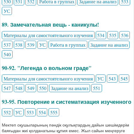
530
531
532
Работа в группах
Задание на анализ
533
УС
89. Замечательная вещь - каникулы!
Материалы для самостоятельного изучения
534
535
536
537
538
539
УС
Работа в группах
Задание на анализ
540
90-92. "Легенда о вольном граде"
Материалы для самостоятельного изучения
УС
543
545
547
548
549
550
Задание на анализ
551
93-95. Повторение и систематизация изученного
552
УС
553
554
555
Мектеп оқушыларының пәндік оқулықтардың дайын шешімдерім
баяғыдан жиі қолданатыны құпия емес. Жыл сайын меңгеруге