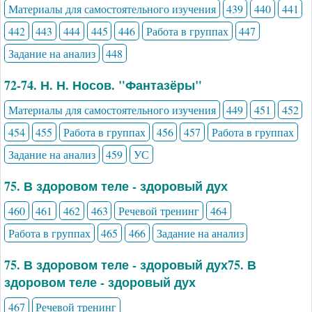
Материалы для самостоятельного изучения
439
440
441
442
443
444
445
446
Работа в группах
447
Задание на анализ
448
72-74. Н. Н. Носов. "Фантазёры"
Материалы для самостоятельного изучения
449
451
452
454
455
Работа в группах
456
457
Работа в группах
Задание на анализ
459
УС
75. В здоровом теле - здоровый дух
460
461
462
463
Речевой тренинг
464
Работа в группах
465
466
Задание на анализ
75. В здоровом теле - здоровый дух75. В
здоровом теле - здоровый дух
467
Речевой тренинг