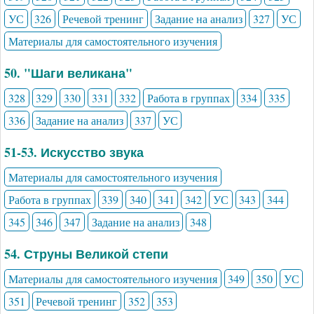
УС
326
Речевой тренинг
Задание на анализ
327
УС
Материалы для самостоятельного изучения
50. "Шаги великана"
328
329
330
331
332
Работа в группах
334
335
336
Задание на анализ
337
УС
51-53. Искусство звука
Материалы для самостоятельного изучения
Работа в группах
339
340
341
342
УС
343
344
345
346
347
Задание на анализ
348
54. Струны Великой степи
Материалы для самостоятельного изучения
349
350
УС
351
Речевой тренинг
352
353