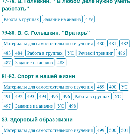
77-78. В. Голявкин. " В любом деле нужно уметь
работать"
Работа в группах
Задание на анализ
479
79-80. В. С. Голышкин. "Вратарь"
Материалы для самостоятельного изучения
480
481
482
483
484
Работа в группах
УС
Речевой тренинг
486
487
Задание на анализ
488
81-82. Спорт в нашей жизни
Материалы для самостоятельного изучения
489
490
УС
491
492
493
494
495
496
Работа в группах
УС
497
Задание на анализ
УС
498
83. Здоровый образ жизни
Материалы для самостоятельного изучения
499
500
501