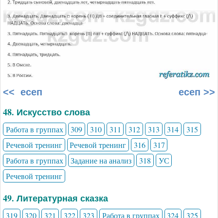
<< есеп
есеп >>
48. Искусство слова
Работа в группах
309
310
311
312
313
314
315
Речевой тренинг
Речевой тренинг
316
317
Работа в группах
Задание на анализ
318
УС
Речевой тренинг
49. Литературная сказка
319
320
321
322
323
Работа в группах
324
325