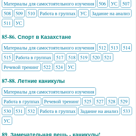
Материалы для самостоятельного изучения
506
УС
507
508
509
510
Работа в группах
УС
Задание на анализ
511
УС
85-86. Спорт в Казахстане
Материалы для самостоятельного изучения
512
513
514
515
Работа в группах
517
518
519
520
521
Речевой тренинг
522
524
УС
87-88. Летние каникулы
Материалы для самостоятельного изучения
Работа в группах
Речевой тренинг
525
527
528
529
530
531
532
Работа в группах
Задание на анализ
533
УС
89. Замечательная вещь - каникулы!