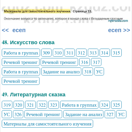
<< есеп
есеп >>
48. Искусство слова
Работа в группах
309
310
311
312
313
314
315
Речевой тренинг
Речевой тренинг
316
317
Работа в группах
Задание на анализ
318
УС
Речевой тренинг
49. Литературная сказка
319
320
321
322
323
Работа в группах
324
325
УС
326
Речевой тренинг
Задание на анализ
327
УС
Материалы для самостоятельного изучения