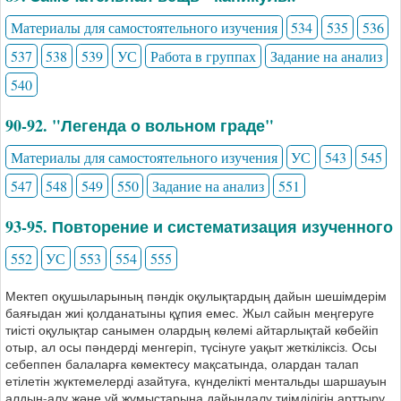
Материалы для самостоятельного изучения
534
535
536
537
538
539
УС
Работа в группах
Задание на анализ
540
90-92. "Легенда о вольном граде"
Материалы для самостоятельного изучения
УС
543
545
547
548
549
550
Задание на анализ
551
93-95. Повторение и систематизация изученного
552
УС
553
554
555
Мектеп оқушыларының пәндік оқулықтардың дайын шешімдерім
баяғыдан жиі қолданатыны құпия емес. Жыл сайын меңгеруге
тиісті оқулықтар санымен олардың көлемі айтарлықтай көбейіп
отыр, ал осы пәндерді менгеріп, түсінуге уақыт жеткіліксіз. Осы
себеппен балаларға көмектесу мақсатында, олардан талап
етілетін жүктемелерді азайтуға, күнделікті ментальды шаршауын
алдын-алу және үй жұмыстарына дайындалу тиімділігін арттыру