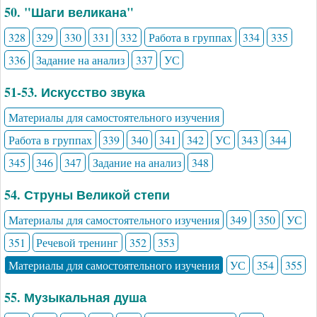
50. "Шаги великана"
328
329
330
331
332
Работа в группах
334
335
336
Задание на анализ
337
УС
51-53. Искусство звука
Материалы для самостоятельного изучения
Работа в группах
339
340
341
342
УС
343
344
345
346
347
Задание на анализ
348
54. Струны Великой степи
Материалы для самостоятельного изучения
349
350
УС
351
Речевой тренинг
352
353
Материалы для самостоятельного изучения
УС
354
355
55. Музыкальная душа