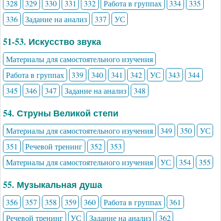
328
329
330
331
332
Работа в группах
334
335
336
Задание на анализ
337
УС
51-53. Искусство звука
Материалы для самостоятельного изучения
Работа в группах
339
340
341
342
УС
343
344
345
346
347
Задание на анализ
348
54. Струны Великой степи
Материалы для самостоятельного изучения
349
350
УС
351
Речевой тренинг
352
353
Материалы для самостоятельного изучения
УС
354
355
55. Музыкальная душа
356
357
358
359
360
Работа в группах
361
Речевой тренинг
УС
Задание на анализ
362