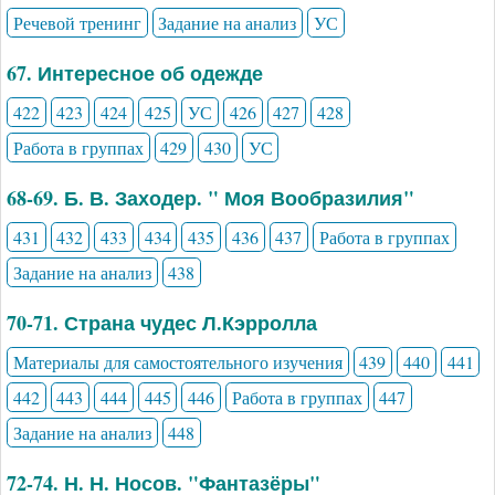
Речевой тренинг
Задание на анализ
УС
67. Интересное об одежде
422
423
424
425
УС
426
427
428
Работа в группах
429
430
УС
68-69. Б. В. Заходер. " Моя Вообразилия"
431
432
433
434
435
436
437
Работа в группах
Задание на анализ
438
70-71. Страна чудес Л.Кэрролла
Материалы для самостоятельного изучения
439
440
441
442
443
444
445
446
Работа в группах
447
Задание на анализ
448
72-74. Н. Н. Носов. "Фантазёры"