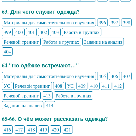
63. Для чего служит одежда?
Материалы для самостоятельного изучения
396
397
398
399
400
401
402
403
Работа в группах
Речевой тренинг
Работа в группах
Задание на анализ
404
64."По одёжке встречают…"
Материалы для самостоятельного изучения
405
406
407
УС
Речевой тренинг
408
УС
409
410
411
412
Речевой тренинг
413
Работа в группах
Задание на анализ
414
65-66. О чём может рассказать одежда?
416
417
418
419
420
421