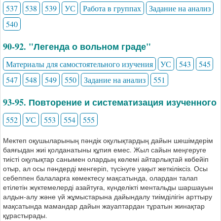
537
538
539
УС
Работа в группах
Задание на анализ
540
90-92. "Легенда о вольном граде"
Материалы для самостоятельного изучения
УС
543
545
547
548
549
550
Задание на анализ
551
93-95. Повторение и систематизация изученного
552
УС
553
554
555
Мектеп оқушыларының пәндік оқулықтардың дайын шешімдерім
баяғыдан жиі қолданатыны құпия емес. Жыл сайын меңгеруге
тиісті оқулықтар санымен олардың көлемі айтарлықтай көбейіп
отыр, ал осы пәндерді менгеріп, түсінуге уақыт жеткіліксіз. Осы
себеппен балаларға көмектесу мақсатында, олардан талап
етілетін жүктемелерді азайтуға, күнделікті ментальды шаршауын
алдын-алу және үй жұмыстарына дайындалу тиімділігін арттыру
мақсатында мамандар дайын жауаптардан тұратын жинақтар
құрастырады.