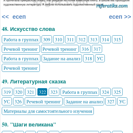
<< есеп
есеп >>
48. Искусство слова
Работа в группах
309
310
311
312
313
314
315
Речевой тренинг
Речевой тренинг
316
317
Работа в группах
Задание на анализ
318
УС
Речевой тренинг
49. Литературная сказка
319
320
321
322
323
Работа в группах
324
325
УС
326
Речевой тренинг
Задание на анализ
327
УС
Материалы для самостоятельного изучения
50. "Шаги великана"