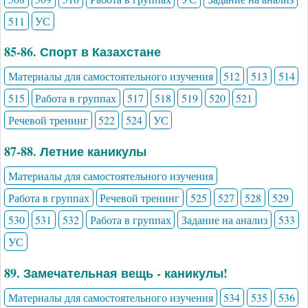
511
УС
85-86. Спорт в Казахстане
Материалы для самостоятельного изучения
512
513
514
515
Работа в группах
517
518
519
520
521
Речевой тренинг
522
524
УС
87-88. Летние каникулы
Материалы для самостоятельного изучения
Работа в группах
Речевой тренинг
525
527
528
529
530
531
532
Работа в группах
Задание на анализ
533
УС
89. Замечательная вещь - каникулы!
Материалы для самостоятельного изучения
534
535
536