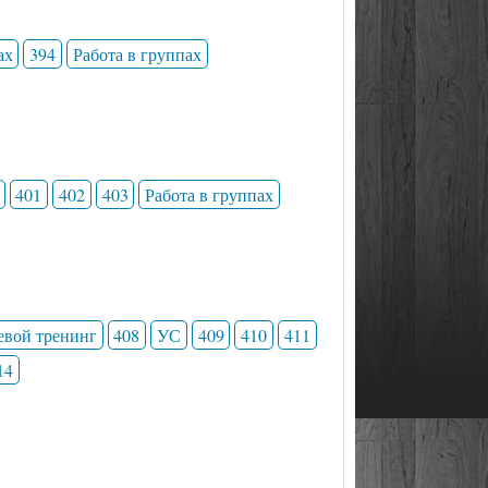
ах
394
Работа в группах
401
402
403
Работа в группах
евой тренинг
408
УС
409
410
411
14