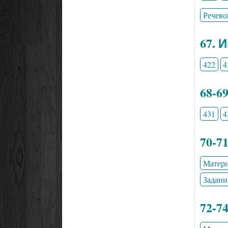
Речево
67. 
422
4
68-6
431
4
70-7
Матери
Задани
72-7