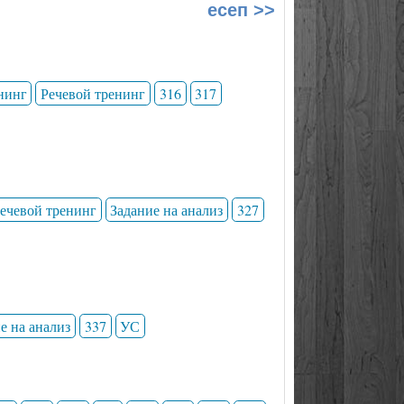
есеп >>
нинг
Речевой тренинг
316
317
ечевой тренинг
Задание на анализ
327
е на анализ
337
УС