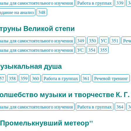
алы для самостоятельного изучения
Работа в группах
339
3
адание на анализ
348
Струны Великой степи
алы для самостоятельного изучения
349
350
УС
351
Реч
алы для самостоятельного изучения
УС
354
355
Музыкальная душа
57
358
359
360
Работа в группах
361
Речевой тренинг
Волшебство музыки и творчестве К. Г.
алы для самостоятельного изучения
Работа в группах
364
3
" Промелькнувший метеор"