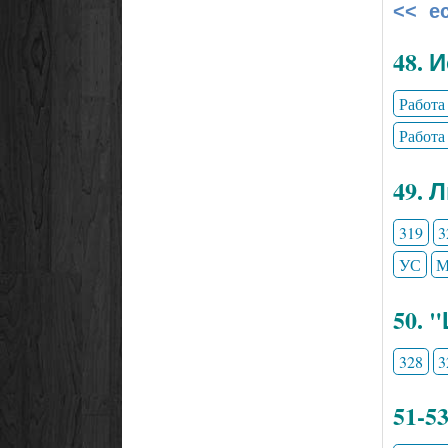
<< е
48. 
Работа
Работа
49. 
319
3
УС
М
50. 
328
3
51-5