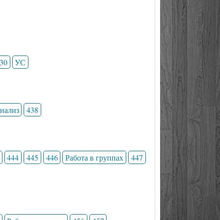
30
УС
анализ
438
444
445
446
Работа в группах
447