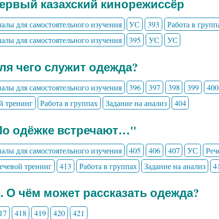
Первый казахский кинорежиссёр
алы для самостоятельного изучения
УС
393
Работа в групп
алы для самостоятельного изучения
395
УС
УС
Для чего служит одежда?
алы для самостоятельного изучения
396
397
398
399
400
й тренинг
Работа в группах
Задание на анализ
404
По одёжке встречают…"
алы для самостоятельного изучения
405
406
407
УС
Реч
ечевой тренинг
413
Работа в группах
Задание на анализ
4
6. О чём может рассказать одежда?
17
418
419
420
421