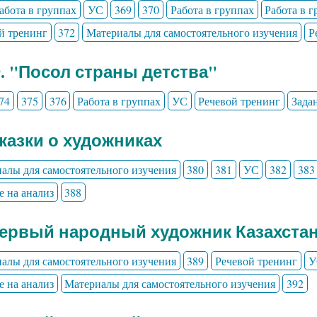
абота в группах
УС
369
370
Работа в группах
Работа в 
й тренинг
372
Материалы для самостоятельного изучения
Р
9. "Посол страны детства"
74
375
376
Работа в группах
УС
Речевой тренинг
Зада
Сказки о художниках
алы для самостоятельного изучения
380
381
УС
382
383
е на анализ
388
Первый народный художник Казахста
алы для самостоятельного изучения
389
Речевой тренинг
У
е на анализ
Материалы для самостоятельного изучения
392