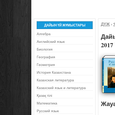
ДҮЖ
›
ДАЙЫН ҮЙ ЖҰМЫСТАРЫ
Алгебра
Дайы
Английский язык
2017
Биология
География
Геометрия
История Казахстана
Казахская литература
Казахский язык и литература
Қазақ тілі
Жау
Математика
Русский язык