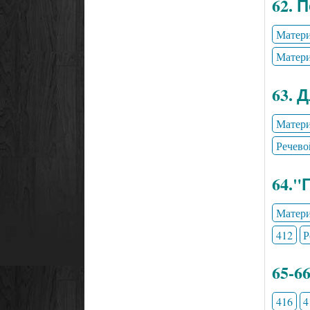
62. 
Матери
Матери
63. 
Матери
Речево
64."
Матери
412
Р
65-6
416
4