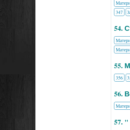
Матери
347
З
54. 
Матери
Матери
55. 
356
3
56. 
Матери
57. 