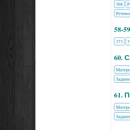
368
Р
Речево
58-5
373
3
60. 
Матери
Задани
61. 
Матери
Задани