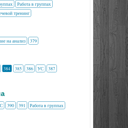
группах
Работа в группах
ечевой тренинг
ние на анализ
379
384
385
386
УС
387
на
С
390
391
Работа в группах