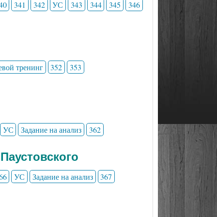
40
341
342
УС
343
344
345
346
евой тренинг
352
353
УС
Задание на анализ
362
 Паустовского
66
УС
Задание на анализ
367