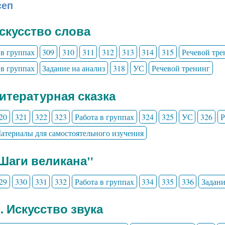
сеп
Искусство слова
 в группах
309
310
311
312
313
314
315
Речевой тре
 в группах
Задание на анализ
318
УС
Речевой тренинг
Литературная сказка
20
321
322
323
Работа в группах
324
325
УС
326
Р
атериалы для самостоятельного изучения
"Шаги великана"
29
330
331
332
Работа в группах
334
335
336
Задани
3. Искусство звука