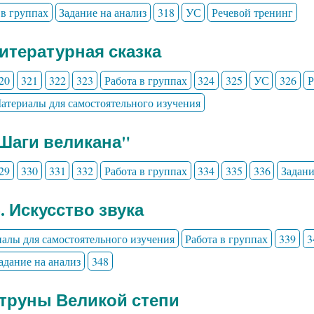
 в группах
Задание на анализ
318
УС
Речевой тренинг
Литературная сказка
20
321
322
323
Работа в группах
324
325
УС
326
Р
атериалы для самостоятельного изучения
"Шаги великана"
29
330
331
332
Работа в группах
334
335
336
Задани
3. Искусство звука
алы для самостоятельного изучения
Работа в группах
339
3
адание на анализ
348
Струны Великой степи