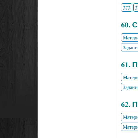
373
3
60. 
Матери
Задани
61. 
Матери
Задани
62. 
Матери
Матери