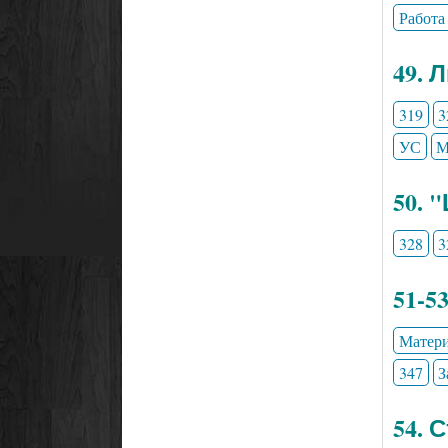
Работа
49. 
319
3
УС
М
50. 
328
3
51-5
Матери
347
З
54. 