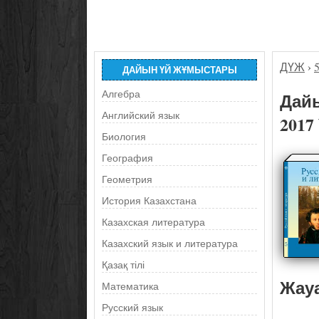
ДҮЖ
›
ДАЙЫН ҮЙ ЖҰМЫСТАРЫ
Алгебра
Дайы
Английский язык
2017
Биология
География
Геометрия
История Казахстана
Казахская литература
Казахский язык и литература
Қазақ тілі
Жау
Математика
Русский язык