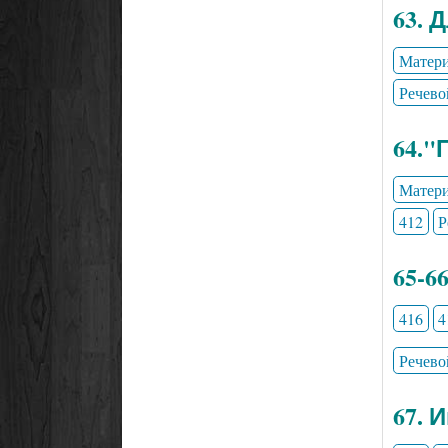
63. 
Матери
Речево
64."
Матери
412
Р
65-6
416
4
Речево
67. 