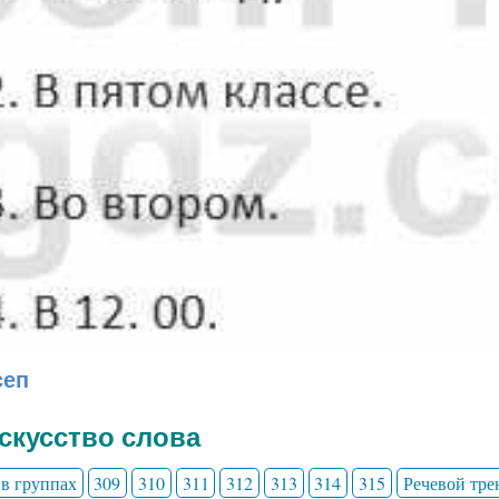
сеп
Искусство слова
 в группах
309
310
311
312
313
314
315
Речевой тре