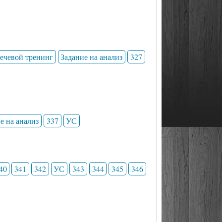
ечевой тренинг
Задание на анализ
327
е на анализ
337
УС
40
341
342
УС
343
344
345
346