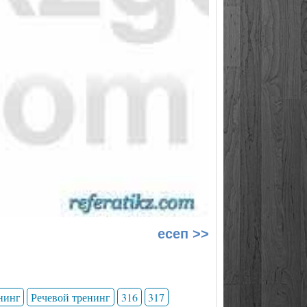
есеп >>
нинг
Речевой тренинг
316
317