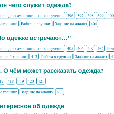
Для чего служит одежда?
алы для самостоятельного изучения
396
397
398
399
400
й тренинг
Работа в группах
Задание на анализ
404
По одёжке встречают…"
алы для самостоятельного изучения
405
406
407
УС
Реч
ечевой тренинг
413
Работа в группах
Задание на анализ
4
6. О чём может рассказать одежда?
17
418
419
420
421
й тренинг
Задание на анализ
УС
Интересное об одежде