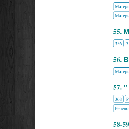
Матери
Матери
55. 
356
3
56. 
Матери
57. 
368
Р
Речево
58-5