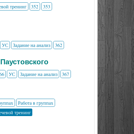
евой тренинг
352
353
УС
Задание на анализ
362
 Паустовского
66
УС
Задание на анализ
367
группах
Работа в группах
ечевой тренинг