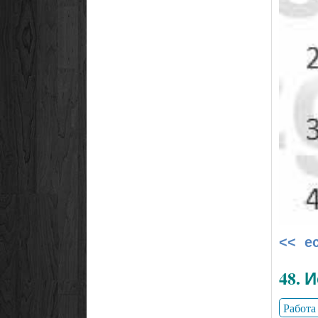
<< е
48. 
Работа