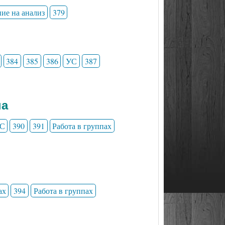
ние на анализ
379
384
385
386
УС
387
на
С
390
391
Работа в группах
ах
394
Работа в группах