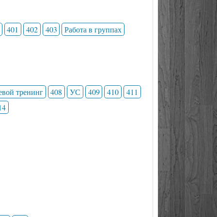
401
402
403
Работа в группах
евой тренинг
408
УС
409
410
411
14