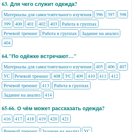
63. Для чего служит одежда?
Материалы для самостоятельного изучения
396
397
398
399
400
401
402
403
Работа в группах
Речевой тренинг
Работа в группах
Задание на анализ
404
64."По одёжке встречают…"
Материалы для самостоятельного изучения
405
406
407
УС
Речевой тренинг
408
УС
409
410
411
412
Речевой тренинг
413
Работа в группах
Задание на анализ
414
65-66. О чём может рассказать одежда?
416
417
418
419
420
421
Речевой тренинг
Задание на анализ
УС