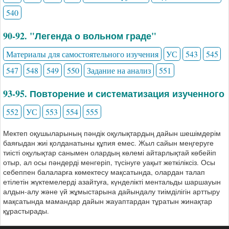
540
90-92. "Легенда о вольном граде"
Материалы для самостоятельного изучения
УС
543
545
547
548
549
550
Задание на анализ
551
93-95. Повторение и систематизация изученного
552
УС
553
554
555
Мектеп оқушыларының пәндік оқулықтардың дайын шешімдерім
баяғыдан жиі қолданатыны құпия емес. Жыл сайын меңгеруге
тиісті оқулықтар санымен олардың көлемі айтарлықтай көбейіп
отыр, ал осы пәндерді менгеріп, түсінуге уақыт жеткіліксіз. Осы
себеппен балаларға көмектесу мақсатында, олардан талап
етілетін жүктемелерді азайтуға, күнделікті ментальды шаршауын
алдын-алу және үй жұмыстарына дайындалу тиімділігін арттыру
мақсатында мамандар дайын жауаптардан тұратын жинақтар
құрастырады.