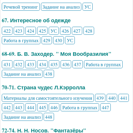
Речевой тренинг
Задание на анализ
УС
67. Интересное об одежде
422
423
424
425
УС
426
427
428
Работа в группах
429
430
УС
68-69. Б. В. Заходер. " Моя Вообразилия"
431
432
433
434
435
436
437
Работа в группах
Задание на анализ
438
70-71. Страна чудес Л.Кэрролла
Материалы для самостоятельного изучения
439
440
441
442
443
444
445
446
Работа в группах
447
Задание на анализ
448
72-74. Н. Н. Носов. "Фантазёры"