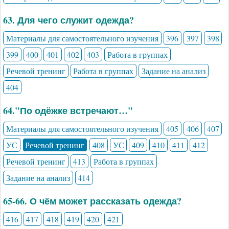
63. Для чего служит одежда?
Материалы для самостоятельного изучения
396
397
398
399
400
401
402
403
Работа в группах
Речевой тренинг
Работа в группах
Задание на анализ
404
64."По одёжке встречают…"
Материалы для самостоятельного изучения
405
406
407
УС
Речевой тренинг
408
УС
409
410
411
412
Речевой тренинг
413
Работа в группах
Задание на анализ
414
65-66. О чём может рассказать одежда?
416
417
418
419
420
421