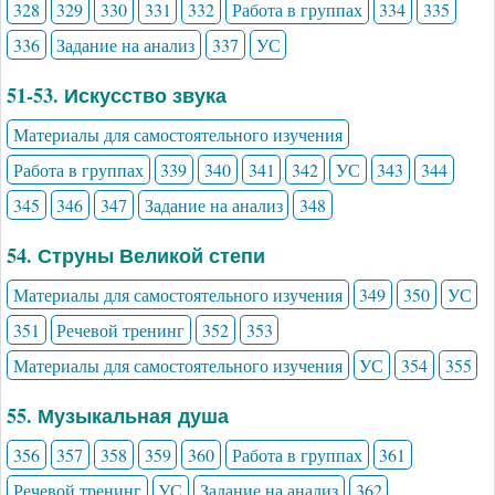
328
329
330
331
332
Работа в группах
334
335
336
Задание на анализ
337
УС
51-53. Искусство звука
Материалы для самостоятельного изучения
Работа в группах
339
340
341
342
УС
343
344
345
346
347
Задание на анализ
348
54. Струны Великой степи
Материалы для самостоятельного изучения
349
350
УС
351
Речевой тренинг
352
353
Материалы для самостоятельного изучения
УС
354
355
55. Музыкальная душа
356
357
358
359
360
Работа в группах
361
Речевой тренинг
УС
Задание на анализ
362