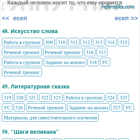
<< есеп
есеп >>
48. Искусство слова
Работа в группах
309
310
311
312
313
314
315
Речевой тренинг
Речевой тренинг
316
317
Работа в группах
Задание на анализ
318
УС
Речевой тренинг
49. Литературная сказка
319
320
321
322
323
Работа в группах
324
325
УС
326
Речевой тренинг
Задание на анализ
327
УС
Материалы для самостоятельного изучения
50. "Шаги великана"