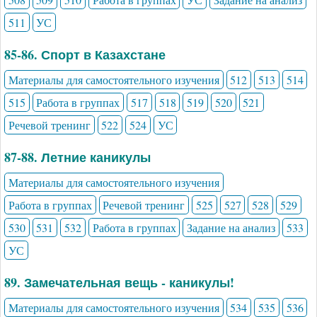
511
УС
85-86. Спорт в Казахстане
Материалы для самостоятельного изучения
512
513
514
515
Работа в группах
517
518
519
520
521
Речевой тренинг
522
524
УС
87-88. Летние каникулы
Материалы для самостоятельного изучения
Работа в группах
Речевой тренинг
525
527
528
529
530
531
532
Работа в группах
Задание на анализ
533
УС
89. Замечательная вещь - каникулы!
Материалы для самостоятельного изучения
534
535
536