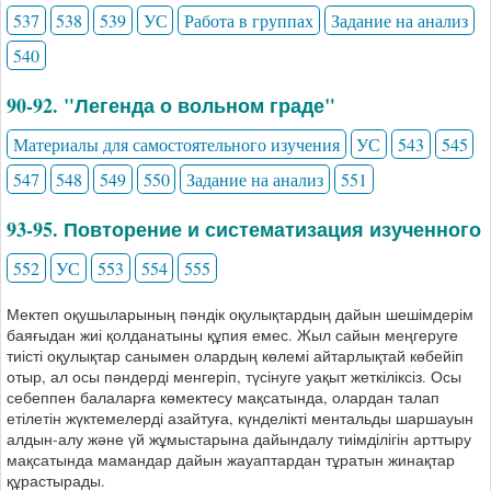
537
538
539
УС
Работа в группах
Задание на анализ
540
90-92. "Легенда о вольном граде"
Материалы для самостоятельного изучения
УС
543
545
547
548
549
550
Задание на анализ
551
93-95. Повторение и систематизация изученного
552
УС
553
554
555
Мектеп оқушыларының пәндік оқулықтардың дайын шешімдерім
баяғыдан жиі қолданатыны құпия емес. Жыл сайын меңгеруге
тиісті оқулықтар санымен олардың көлемі айтарлықтай көбейіп
отыр, ал осы пәндерді менгеріп, түсінуге уақыт жеткіліксіз. Осы
себеппен балаларға көмектесу мақсатында, олардан талап
етілетін жүктемелерді азайтуға, күнделікті ментальды шаршауын
алдын-алу және үй жұмыстарына дайындалу тиімділігін арттыру
мақсатында мамандар дайын жауаптардан тұратын жинақтар
құрастырады.