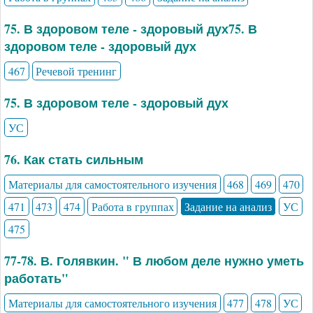
75. В здоровом теле - здоровый дух75. В
здоровом теле - здоровый дух
467
Речевой тренинг
75. В здоровом теле - здоровый дух
УС
76. Как стать сильным
Материалы для самостоятельного изучения
468
469
470
471
473
474
Работа в группах
Задание на анализ
УС
475
77-78. В. Голявкин. " В любом деле нужно уметь
работать"
Материалы для самостоятельного изучения
477
478
УС