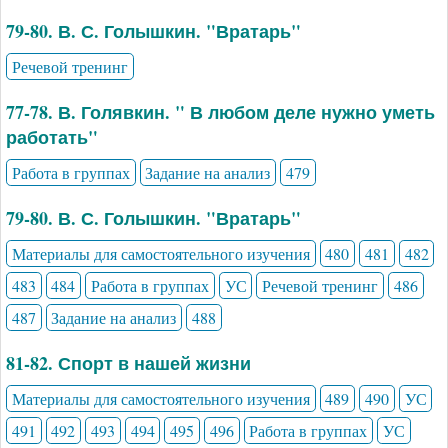
79-80. В. С. Голышкин. "Вратарь"
Речевой тренинг
77-78. В. Голявкин. " В любом деле нужно уметь
работать"
Работа в группах
Задание на анализ
479
79-80. В. С. Голышкин. "Вратарь"
Материалы для самостоятельного изучения
480
481
482
483
484
Работа в группах
УС
Речевой тренинг
486
487
Задание на анализ
488
81-82. Спорт в нашей жизни
Материалы для самостоятельного изучения
489
490
УС
491
492
493
494
495
496
Работа в группах
УС