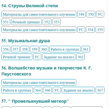
54. Струны Великой степи
Материалы для самостоятельного изучения
349
350
УС
351
Речевой тренинг
352
353
Материалы для самостоятельного изучения
УС
354
355
55. Музыкальная душа
356
357
358
359
360
Работа в группах
361
Речевой тренинг
УС
Задание на анализ
362
56. Волшебство музыки и творчестве К. Г.
Паустовского
Материалы для самостоятельного изучения
Работа в группах
364
366
УС
Задание на анализ
367
57. " Промелькнувший метеор"