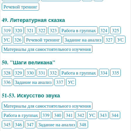
Речевой тренинг
49. Литературная сказка
319
320
321
322
323
Работа в группах
324
325
УС
326
Речевой тренинг
Задание на анализ
327
УС
Материалы для самостоятельного изучения
50. "Шаги великана"
328
329
330
331
332
Работа в группах
334
335
336
Задание на анализ
337
УС
51-53. Искусство звука
Материалы для самостоятельного изучения
Работа в группах
339
340
341
342
УС
343
344
345
346
347
Задание на анализ
348