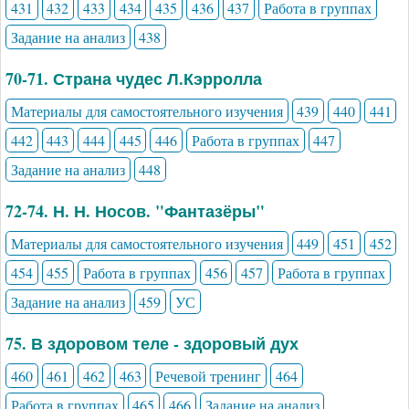
431
432
433
434
435
436
437
Работа в группах
Задание на анализ
438
70-71. Страна чудес Л.Кэрролла
Материалы для самостоятельного изучения
439
440
441
442
443
444
445
446
Работа в группах
447
Задание на анализ
448
72-74. Н. Н. Носов. "Фантазёры"
Материалы для самостоятельного изучения
449
451
452
454
455
Работа в группах
456
457
Работа в группах
Задание на анализ
459
УС
75. В здоровом теле - здоровый дух
460
461
462
463
Речевой тренинг
464
Работа в группах
465
466
Задание на анализ