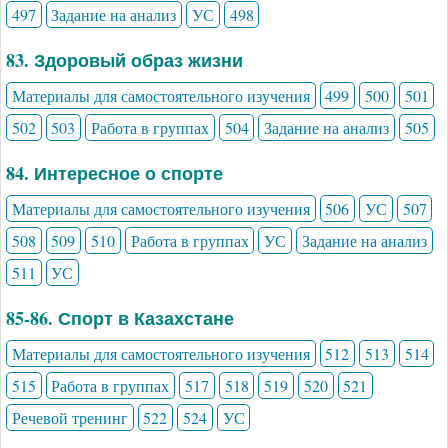
497
Задание на анализ
УС
498
83. Здоровый образ жизни
Материалы для самостоятельного изучения
499
500
501
502
503
Работа в группах
504
Задание на анализ
505
84. Интересное о спорте
Материалы для самостоятельного изучения
506
УС
507
508
509
510
Работа в группах
УС
Задание на анализ
511
УС
85-86. Спорт в Казахстане
Материалы для самостоятельного изучения
512
513
514
515
Работа в группах
517
518
519
520
521
Речевой тренинг
522
524
УС