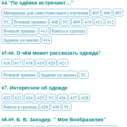
64."По одёжке встречают…"
Материалы для самостоятельного изучения
405
406
407
УС
Речевой тренинг
408
УС
409
410
411
412
Речевой тренинг
413
Работа в группах
Задание на анализ
414
65-66. О чём может рассказать одежда?
416
417
418
419
420
421
Речевой тренинг
Задание на анализ
УС
67. Интересное об одежде
422
423
424
425
УС
426
427
428
Работа в группах
429
430
УС
68-69. Б. В. Заходер. " Моя Вообразилия"