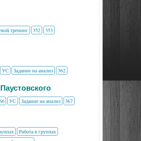
евой тренинг
352
353
УС
Задание на анализ
362
 Паустовского
66
УС
Задание на анализ
367
группах
Работа в группах