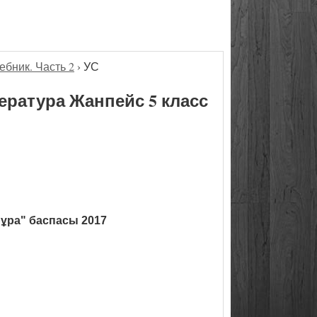
ебник. Часть 2
›
УС
ература Жанпейс 5 класс
ұра" баспасы 2017