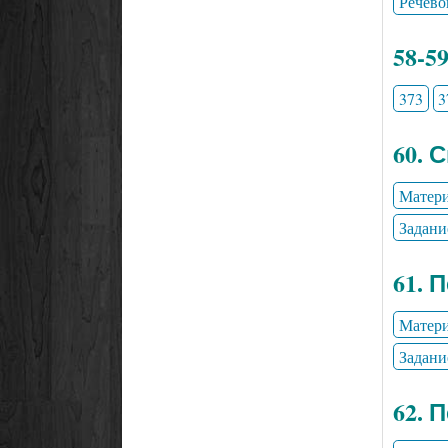
Речево
58-5
373
3
60. 
Матери
Задани
61. 
Матери
Задани
62. 