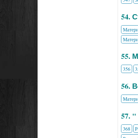
54. 
Матери
Матери
55. 
356
3
56. 
Матери
57. 
368
Р