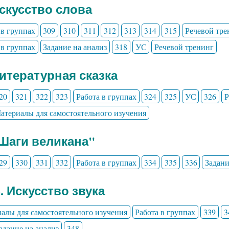
Искусство слова
 в группах
309
310
311
312
313
314
315
Речевой тре
 в группах
Задание на анализ
318
УС
Речевой тренинг
Литературная сказка
20
321
322
323
Работа в группах
324
325
УС
326
Р
атериалы для самостоятельного изучения
"Шаги великана"
29
330
331
332
Работа в группах
334
335
336
Задани
3. Искусство звука
алы для самостоятельного изучения
Работа в группах
339
3
адание на анализ
348