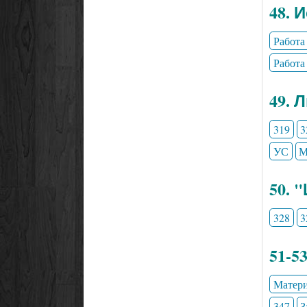
48. 
Работа
Работа
49. 
319
3
УС
М
50. 
328
3
51-5
Матери
347
З