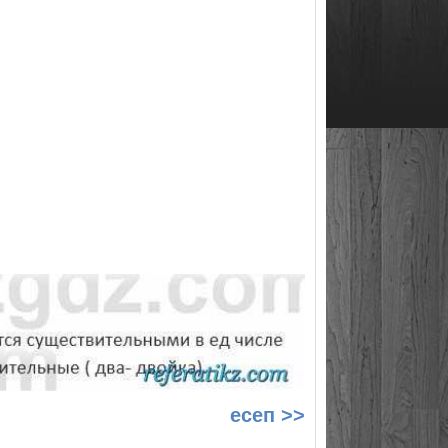
есеп >>