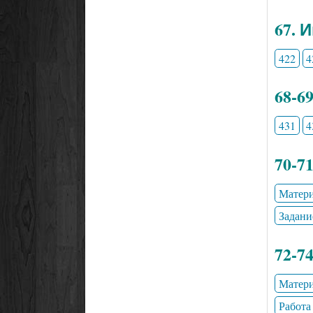
67. 
422
4
68-6
431
4
70-7
Матери
Задани
72-7
Матери
Работа