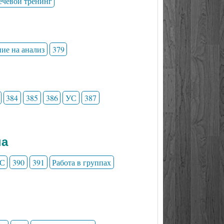
ечевой тренинг
ние на анализ
379
384
385
386
УС
387
на
С
390
391
Работа в группах