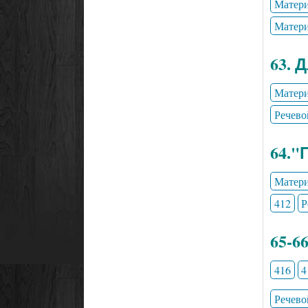
Матери
Матери
63. 
Матери
Речево
64."
Матери
412
Р
65-6
416
4
Речево