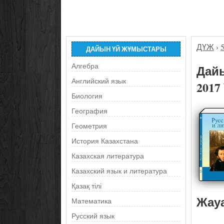
ДҮЖ
›
ДАЙЫН ҮЙ ЖҰМЫСТАРЫ
Алгебра
Дайы
Английский язык
2017
Биология
География
Геометрия
История Казахстана
Казахская литература
Казахский язык и литература
Қазақ тілі
Жау
Математика
Русский язык