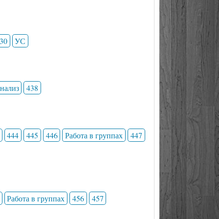
30
УС
анализ
438
444
445
446
Работа в группах
447
Работа в группах
456
457