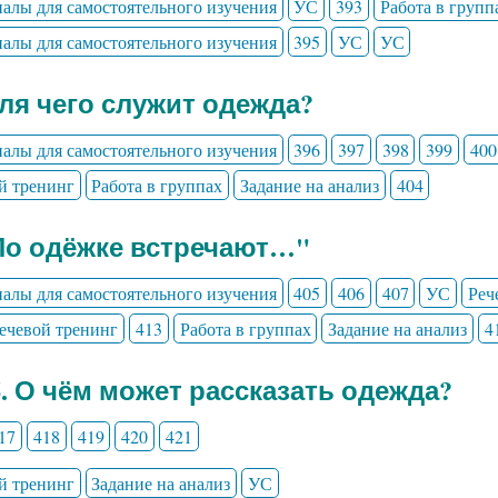
алы для самостоятельного изучения
УС
393
Работа в групп
алы для самостоятельного изучения
395
УС
УС
Для чего служит одежда?
алы для самостоятельного изучения
396
397
398
399
400
й тренинг
Работа в группах
Задание на анализ
404
По одёжке встречают…"
алы для самостоятельного изучения
405
406
407
УС
Реч
ечевой тренинг
413
Работа в группах
Задание на анализ
4
6. О чём может рассказать одежда?
17
418
419
420
421
й тренинг
Задание на анализ
УС