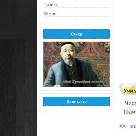
Физика
Химия
Стихи
Вконтакте
<< е