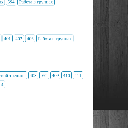
ах
394
Работа в группах
401
402
403
Работа в группах
евой тренинг
408
УС
409
410
411
14