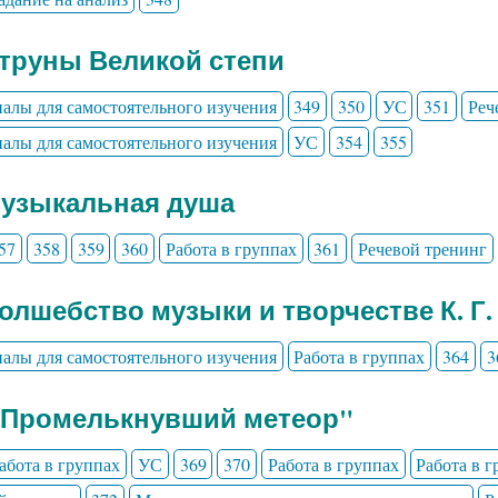
Струны Великой степи
алы для самостоятельного изучения
349
350
УС
351
Реч
алы для самостоятельного изучения
УС
354
355
Музыкальная душа
57
358
359
360
Работа в группах
361
Речевой тренинг
Волшебство музыки и творчестве К. Г.
алы для самостоятельного изучения
Работа в группах
364
3
" Промелькнувший метеор"
абота в группах
УС
369
370
Работа в группах
Работа в 