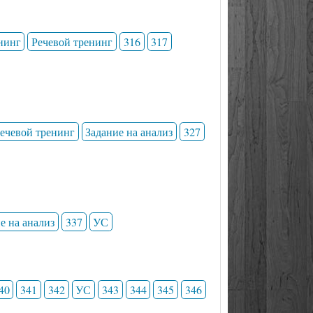
нинг
Речевой тренинг
316
317
ечевой тренинг
Задание на анализ
327
е на анализ
337
УС
40
341
342
УС
343
344
345
346