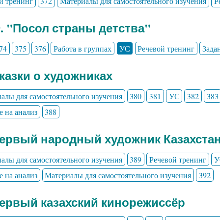
й тренинг
372
Материалы для самостоятельного изучения
Р
9. "Посол страны детства"
74
375
376
Работа в группах
УС
Речевой тренинг
Зада
Сказки о художниках
алы для самостоятельного изучения
380
381
УС
382
383
е на анализ
388
Первый народный художник Казахста
алы для самостоятельного изучения
389
Речевой тренинг
У
е на анализ
Материалы для самостоятельного изучения
392
Первый казахский кинорежиссёр