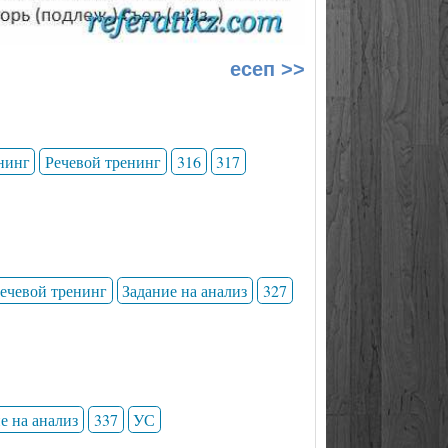
есеп >>
нинг
Речевой тренинг
316
317
ечевой тренинг
Задание на анализ
327
е на анализ
337
УС