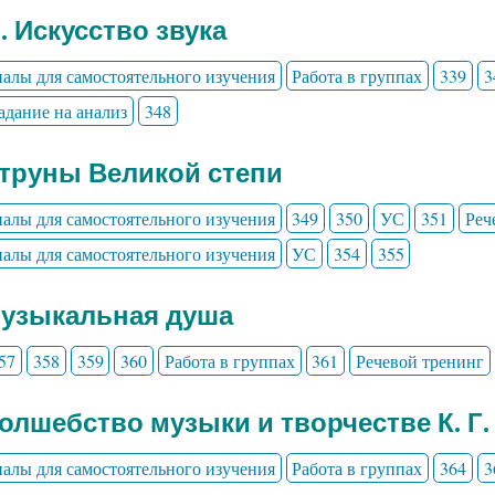
3. Искусство звука
алы для самостоятельного изучения
Работа в группах
339
3
адание на анализ
348
Струны Великой степи
алы для самостоятельного изучения
349
350
УС
351
Реч
алы для самостоятельного изучения
УС
354
355
Музыкальная душа
57
358
359
360
Работа в группах
361
Речевой тренинг
Волшебство музыки и творчестве К. Г.
алы для самостоятельного изучения
Работа в группах
364
3