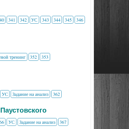
40
341
342
УС
343
344
345
346
евой тренинг
352
353
УС
Задание на анализ
362
 Паустовского
66
УС
Задание на анализ
367