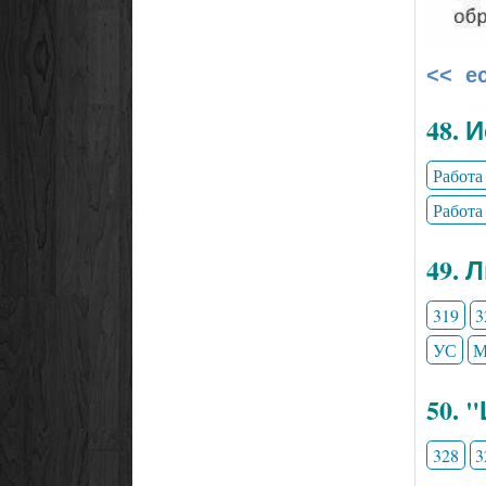
<< е
48. 
Работа
Работа
49. 
319
3
УС
М
50. 
328
3