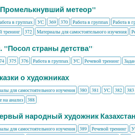
" Промелькнувший метеор"
абота в группах
УС
369
370
Работа в группах
Работа в 
й тренинг
372
Материалы для самостоятельного изучения
Р
9. "Посол страны детства"
74
375
376
Работа в группах
УС
Речевой тренинг
Зада
Сказки о художниках
алы для самостоятельного изучения
380
381
УС
382
383
е на анализ
388
Первый народный художник Казахста
алы для самостоятельного изучения
389
Речевой тренинг
У