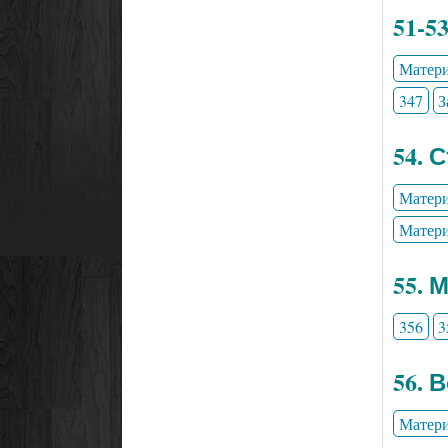
51-5
Матери
347
З
54. 
Матери
Матери
55. 
356
3
56. 
Матери