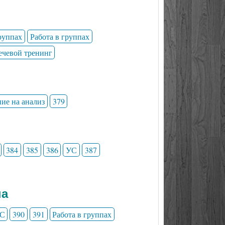
группах
Работа в группах
ечевой тренинг
ние на анализ
379
384
385
386
УС
387
на
С
390
391
Работа в группах