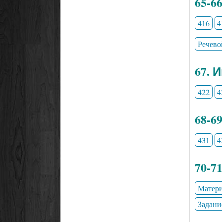
65-6
416
4
Речево
67. 
422
4
68-6
431
4
70-7
Матери
Задани