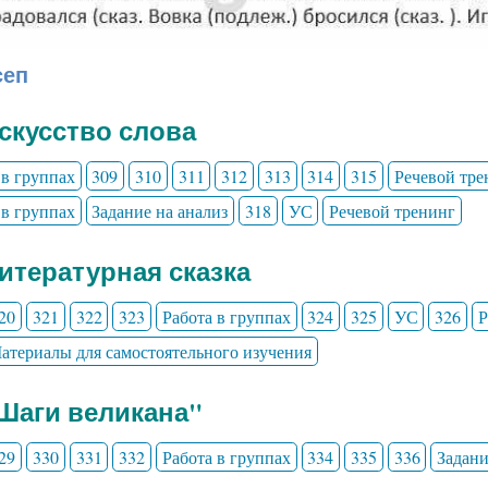
сеп
Искусство слова
 в группах
309
310
311
312
313
314
315
Речевой тре
 в группах
Задание на анализ
318
УС
Речевой тренинг
Литературная сказка
20
321
322
323
Работа в группах
324
325
УС
326
Р
атериалы для самостоятельного изучения
"Шаги великана"
29
330
331
332
Работа в группах
334
335
336
Задани