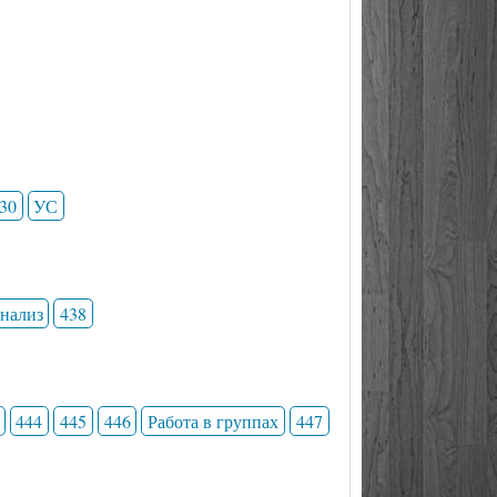
30
УС
анализ
438
444
445
446
Работа в группах
447