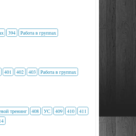
ах
394
Работа в группах
401
402
403
Работа в группах
евой тренинг
408
УС
409
410
411
14