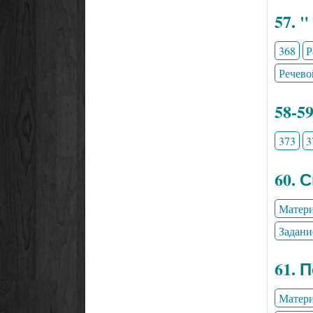
57. 
368
Р
Речево
58-5
373
3
60. 
Матери
Задани
61. 
Матери