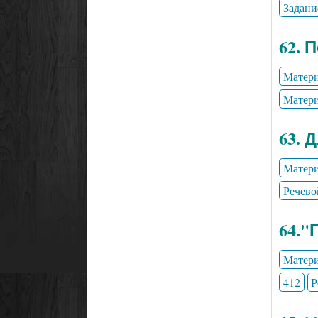
Задани
62. 
Матери
Матери
63. 
Матери
Речево
64."
Матери
412
Р