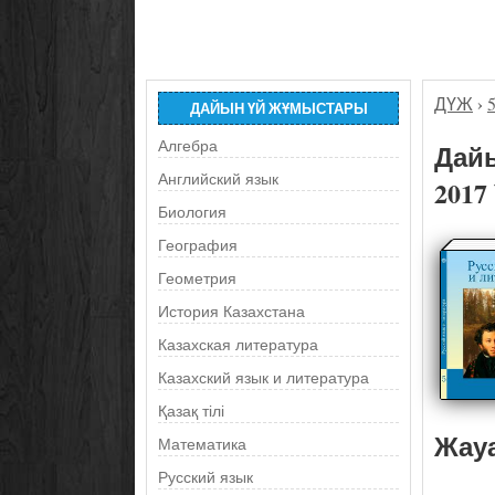
ДҮЖ
›
ДАЙЫН ҮЙ ЖҰМЫСТАРЫ
Алгебра
Дайы
Английский язык
2017
Биология
География
Геометрия
История Казахстана
Казахская литература
Казахский язык и литература
Қазақ тілі
Жау
Математика
Русский язык