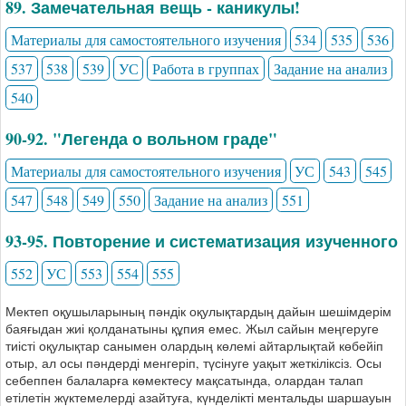
89. Замечательная вещь - каникулы!
Материалы для самостоятельного изучения
534
535
536
537
538
539
УС
Работа в группах
Задание на анализ
540
90-92. "Легенда о вольном граде"
Материалы для самостоятельного изучения
УС
543
545
547
548
549
550
Задание на анализ
551
93-95. Повторение и систематизация изученного
552
УС
553
554
555
Мектеп оқушыларының пәндік оқулықтардың дайын шешімдерім
баяғыдан жиі қолданатыны құпия емес. Жыл сайын меңгеруге
тиісті оқулықтар санымен олардың көлемі айтарлықтай көбейіп
отыр, ал осы пәндерді менгеріп, түсінуге уақыт жеткіліксіз. Осы
себеппен балаларға көмектесу мақсатында, олардан талап
етілетін жүктемелерді азайтуға, күнделікті ментальды шаршауын