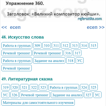
<< есеп
есеп >>
48. Искусство слова
Работа в группах
309
310
311
312
313
314
315
Речевой тренинг
Речевой тренинг
316
317
Работа в группах
Задание на анализ
318
УС
Речевой тренинг
49. Литературная сказка
319
320
321
322
323
Работа в группах
324
325
УС
326
Речевой тренинг
Задание на анализ
327
УС
Материалы для самостоятельного изучения