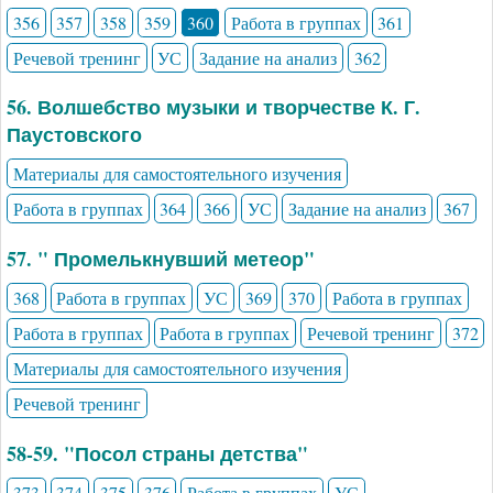
356
357
358
359
360
Работа в группах
361
Речевой тренинг
УС
Задание на анализ
362
56. Волшебство музыки и творчестве К. Г.
Паустовского
Материалы для самостоятельного изучения
Работа в группах
364
366
УС
Задание на анализ
367
57. " Промелькнувший метеор"
368
Работа в группах
УС
369
370
Работа в группах
Работа в группах
Работа в группах
Речевой тренинг
372
Материалы для самостоятельного изучения
Речевой тренинг
58-59. "Посол страны детства"
373
374
375
376
Работа в группах
УС