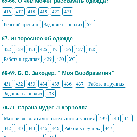
65-66. О чём может рассказать одежда?
416
417
418
419
420
421
Речевой тренинг
Задание на анализ
УС
67. Интересное об одежде
422
423
424
425
УС
426
427
428
Работа в группах
429
430
УС
68-69. Б. В. Заходер. " Моя Вообразилия"
431
432
433
434
435
436
437
Работа в группах
Задание на анализ
438
70-71. Страна чудес Л.Кэрролла
Материалы для самостоятельного изучения
439
440
441
442
443
444
445
446
Работа в группах
447