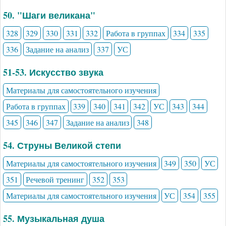
50. "Шаги великана"
328
329
330
331
332
Работа в группах
334
335
336
Задание на анализ
337
УС
51-53. Искусство звука
Материалы для самостоятельного изучения
Работа в группах
339
340
341
342
УС
343
344
345
346
347
Задание на анализ
348
54. Струны Великой степи
Материалы для самостоятельного изучения
349
350
УС
351
Речевой тренинг
352
353
Материалы для самостоятельного изучения
УС
354
355
55. Музыкальная душа