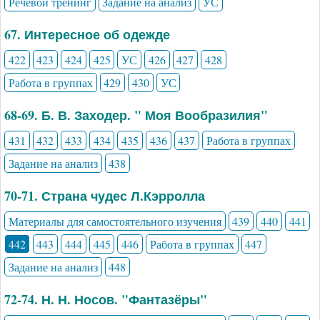
Речевой тренинг
Задание на анализ
УС
67. Интересное об одежде
422
423
424
425
УС
426
427
428
Работа в группах
429
430
УС
68-69. Б. В. Заходер. " Моя Вообразилия"
431
432
433
434
435
436
437
Работа в группах
Задание на анализ
438
70-71. Страна чудес Л.Кэрролла
Материалы для самостоятельного изучения
439
440
441
442
443
444
445
446
Работа в группах
447
Задание на анализ
448
72-74. Н. Н. Носов. "Фантазёры"