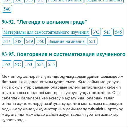
540
90-92. "Легенда о вольном граде"
Материалы для самостоятельного изучения
УС
543
545
547
548
549
550
Задание на анализ
551
93-95. Повторение и систематизация изученного
552
УС
553
554
555
Мектеп оқушыларының пәндік оқулықтардың дайын шешімдерім
баяғыдан жиі қолданатыны құпия емес. Жыл сайын меңгеруге
тиісті оқулықтар санымен олардың көлемі айтарлықтай көбейіп
отыр, ал осы пәндерді менгеріп, түсінуге уақыт жеткіліксіз. Осы
себеппен балаларға көмектесу мақсатында, олардан талап
етілетін жүктемелерді азайтуға, күнделікті ментальды шаршауын
алдын-алу және үй жұмыстарына дайындалу тиімділігін арттыру
мақсатында мамандар дайын жауаптардан тұратын жинақтар
құрастырады.