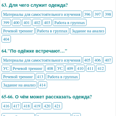
63. Для чего служит одежда?
Материалы для самостоятельного изучения
396
397
398
399
400
401
402
403
Работа в группах
Речевой тренинг
Работа в группах
Задание на анализ
404
64."По одёжке встречают…"
Материалы для самостоятельного изучения
405
406
407
УС
Речевой тренинг
408
УС
409
410
411
412
Речевой тренинг
413
Работа в группах
Задание на анализ
414
65-66. О чём может рассказать одежда?
416
417
418
419
420
421