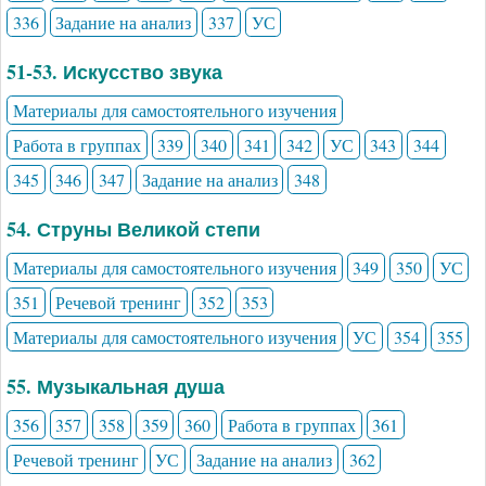
336
Задание на анализ
337
УС
51-53. Искусство звука
Материалы для самостоятельного изучения
Работа в группах
339
340
341
342
УС
343
344
345
346
347
Задание на анализ
348
54. Струны Великой степи
Материалы для самостоятельного изучения
349
350
УС
351
Речевой тренинг
352
353
Материалы для самостоятельного изучения
УС
354
355
55. Музыкальная душа
356
357
358
359
360
Работа в группах
361
Речевой тренинг
УС
Задание на анализ
362