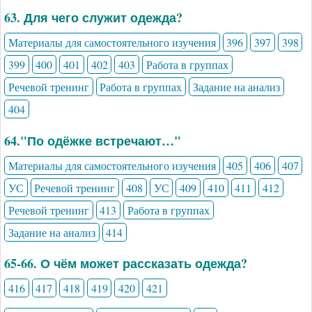
63. Для чего служит одежда?
Материалы для самостоятельного изучения
396
397
398
399
400
401
402
403
Работа в группах
Речевой тренинг
Работа в группах
Задание на анализ
404
64."По одёжке встречают…"
Материалы для самостоятельного изучения
405
406
407
УС
Речевой тренинг
408
УС
409
410
411
412
Речевой тренинг
413
Работа в группах
Задание на анализ
414
65-66. О чём может рассказать одежда?
416
417
418
419
420
421