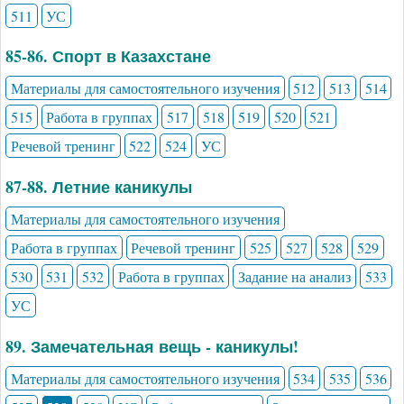
511
УС
85-86. Спорт в Казахстане
Материалы для самостоятельного изучения
512
513
514
515
Работа в группах
517
518
519
520
521
Речевой тренинг
522
524
УС
87-88. Летние каникулы
Материалы для самостоятельного изучения
Работа в группах
Речевой тренинг
525
527
528
529
530
531
532
Работа в группах
Задание на анализ
533
УС
89. Замечательная вещь - каникулы!
Материалы для самостоятельного изучения
534
535
536