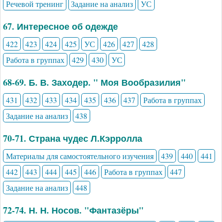
Речевой тренинг
Задание на анализ
УС
67. Интересное об одежде
422
423
424
425
УС
426
427
428
Работа в группах
429
430
УС
68-69. Б. В. Заходер. " Моя Вообразилия"
431
432
433
434
435
436
437
Работа в группах
Задание на анализ
438
70-71. Страна чудес Л.Кэрролла
Материалы для самостоятельного изучения
439
440
441
442
443
444
445
446
Работа в группах
447
Задание на анализ
448
72-74. Н. Н. Носов. "Фантазёры"