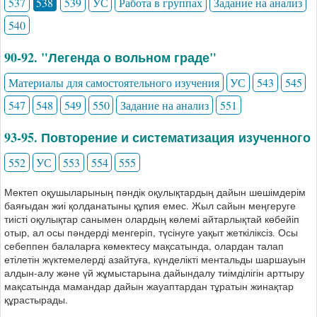
537
538
539
УС
Работа в группах
Задание на анализ
540
90-92. "Легенда о вольном граде"
Материалы для самостоятельного изучения
УС
543
545
547
548
549
550
Задание на анализ
551
93-95. Повторение и систематизация изученного
552
УС
553
554
555
Мектеп оқушыларының пәндік оқулықтардың дайын шешімдерім
баяғыдан жиі қолданатыны құпия емес. Жыл сайын меңгеруге
тиісті оқулықтар санымен олардың көлемі айтарлықтай көбейіп
отыр, ал осы пәндерді менгеріп, түсінуге уақыт жеткіліксіз. Осы
себеппен балаларға көмектесу мақсатында, олардан талап
етілетін жүктемелерді азайтуға, күнделікті ментальды шаршауын
алдын-алу және үй жұмыстарына дайындалу тиімділігін арттыру
мақсатында мамандар дайын жауаптардан тұратын жинақтар
құрастырады.