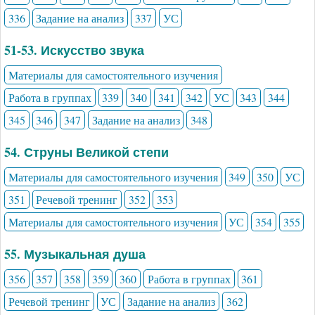
336
Задание на анализ
337
УС
51-53. Искусство звука
Материалы для самостоятельного изучения
Работа в группах
339
340
341
342
УС
343
344
345
346
347
Задание на анализ
348
54. Струны Великой степи
Материалы для самостоятельного изучения
349
350
УС
351
Речевой тренинг
352
353
Материалы для самостоятельного изучения
УС
354
355
55. Музыкальная душа
356
357
358
359
360
Работа в группах
361
Речевой тренинг
УС
Задание на анализ
362