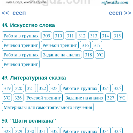
<< есеп
есеп >>
48. Искусство слова
Работа в группах
309
310
311
312
313
314
315
Речевой тренинг
Речевой тренинг
316
317
Работа в группах
Задание на анализ
318
УС
Речевой тренинг
49. Литературная сказка
319
320
321
322
323
Работа в группах
324
325
УС
326
Речевой тренинг
Задание на анализ
327
УС
Материалы для самостоятельного изучения
50. "Шаги великана"
328
329
330
331
332
Работа в группах
334
335