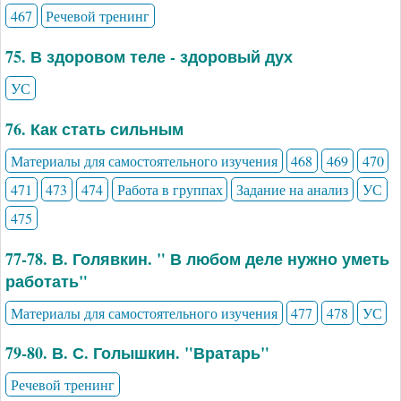
467
Речевой тренинг
75. В здоровом теле - здоровый дух
УС
76. Как стать сильным
Материалы для самостоятельного изучения
468
469
470
471
473
474
Работа в группах
Задание на анализ
УС
475
77-78. В. Голявкин. " В любом деле нужно уметь
работать"
Материалы для самостоятельного изучения
477
478
УС
79-80. В. С. Голышкин. "Вратарь"
Речевой тренинг