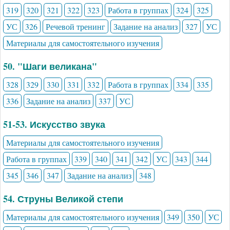
319
320
321
322
323
Работа в группах
324
325
УС
326
Речевой тренинг
Задание на анализ
327
УС
Материалы для самостоятельного изучения
50. "Шаги великана"
328
329
330
331
332
Работа в группах
334
335
336
Задание на анализ
337
УС
51-53. Искусство звука
Материалы для самостоятельного изучения
Работа в группах
339
340
341
342
УС
343
344
345
346
347
Задание на анализ
348
54. Струны Великой степи
Материалы для самостоятельного изучения
349
350
УС