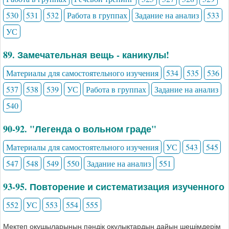
530
531
532
Работа в группах
Задание на анализ
533
УС
89. Замечательная вещь - каникулы!
Материалы для самостоятельного изучения
534
535
536
537
538
539
УС
Работа в группах
Задание на анализ
540
90-92. "Легенда о вольном граде"
Материалы для самостоятельного изучения
УС
543
545
547
548
549
550
Задание на анализ
551
93-95. Повторение и систематизация изученного
552
УС
553
554
555
Мектеп оқушыларының пәндік оқулықтардың дайын шешімдерім