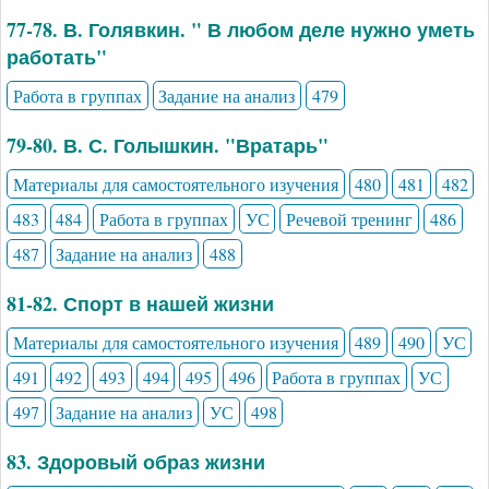
77-78. В. Голявкин. " В любом деле нужно уметь
работать"
Работа в группах
Задание на анализ
479
79-80. В. С. Голышкин. "Вратарь"
Материалы для самостоятельного изучения
480
481
482
483
484
Работа в группах
УС
Речевой тренинг
486
487
Задание на анализ
488
81-82. Спорт в нашей жизни
Материалы для самостоятельного изучения
489
490
УС
491
492
493
494
495
496
Работа в группах
УС
497
Задание на анализ
УС
498
83. Здоровый образ жизни