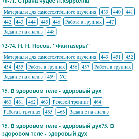
70-71. Страна чудес Л.Кэрролла
Материалы для самостоятельного изучения
439
440
441
442
443
444
445
446
Работа в группах
447
Задание на анализ
448
72-74. Н. Н. Носов. "Фантазёры"
Материалы для самостоятельного изучения
449
451
452
454
455
Работа в группах
456
457
Работа в группах
Задание на анализ
459
УС
75. В здоровом теле - здоровый дух
460
461
462
463
Речевой тренинг
464
Работа в группах
465
466
Задание на анализ
75. В здоровом теле - здоровый дух75. В
здоровом теле - здоровый дух