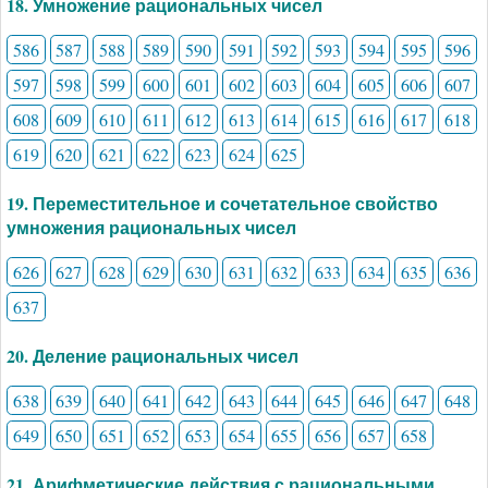
18. Умножение рациональных чисел
586
587
588
589
590
591
592
593
594
595
596
597
598
599
600
601
602
603
604
605
606
607
608
609
610
611
612
613
614
615
616
617
618
619
620
621
622
623
624
625
19. Переместительное и сочетательное свойство
умножения рациональных чисел
626
627
628
629
630
631
632
633
634
635
636
637
20. Деление рациональных чисел
638
639
640
641
642
643
644
645
646
647
648
649
650
651
652
653
654
655
656
657
658
21. Арифметические действия с рациональными