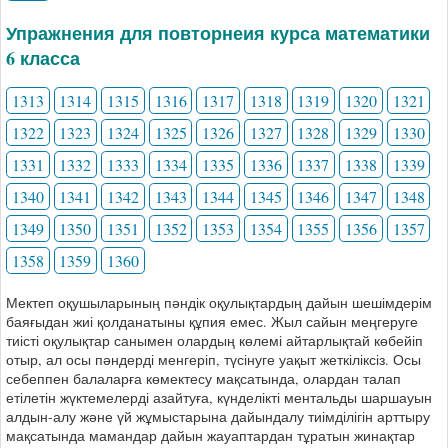
Упражнения для повторнеия курса математики
6 класса
1313
1314
1315
1316
1317
1318
1319
1320
1321
1322
1323
1324
1325
1326
1327
1328
1329
1330
1331
1332
1333
1334
1335
1336
1337
1338
1339
1340
1341
1342
1343
1344
1345
1346
1347
1348
1349
1350
1351
1352
1353
1354
1355
1356
1357
1358
1359
1360
Мектеп оқушыларының пәндік оқулықтардың дайын шешімдерім
баяғыдан жиі қолданатыны құпия емес. Жыл сайын меңгеруге
тиісті оқулықтар санымен олардың көлемі айтарлықтай көбейіп
отыр, ал осы пәндерді менгеріп, түсінуге уақыт жеткіліксіз. Осы
себеппен балаларға көмектесу мақсатында, олардан талап
етілетін жүктемелерді азайтуға, күнделікті ментальды шаршауын
алдын-алу және үй жұмыстарына дайындалу тиімділігін арттыру
мақсатында мамандар дайын жауаптардан тұратын жинақтар