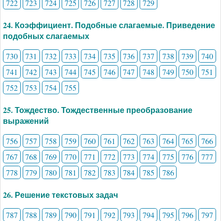
722
723
724
725
726
727
728
729
24. Коэффициент. Подобные слагаемые. Приведение
подобных слагаемых
730
731
732
733
734
735
736
737
738
739
740
741
742
743
744
745
746
747
748
749
750
751
752
753
754
755
25. Тождество. Тождественные преобразование
выражений
756
757
758
759
760
761
762
763
764
765
766
767
768
769
770
771
772
773
774
775
776
777
778
779
780
781
782
783
784
785
786
26. Решение текстовых задач
787
788
789
790
791
792
793
794
795
796
797