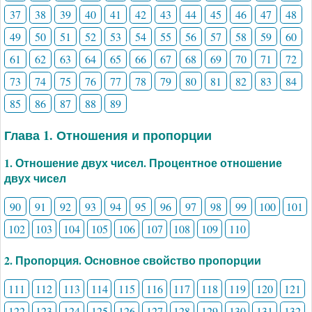
37
38
39
40
41
42
43
44
45
46
47
48
49
50
51
52
53
54
55
56
57
58
59
60
61
62
63
64
65
66
67
68
69
70
71
72
73
74
75
76
77
78
79
80
81
82
83
84
85
86
87
88
89
Глава 1. Отношения и пропорции
1. Отношение двух чисел. Процентное отношение
двух чисел
90
91
92
93
94
95
96
97
98
99
100
101
102
103
104
105
106
107
108
109
110
2. Пропорция. Основное свойство пропорции
111
112
113
114
115
116
117
118
119
120
121
122
123
124
125
126
127
128
129
130
131
132