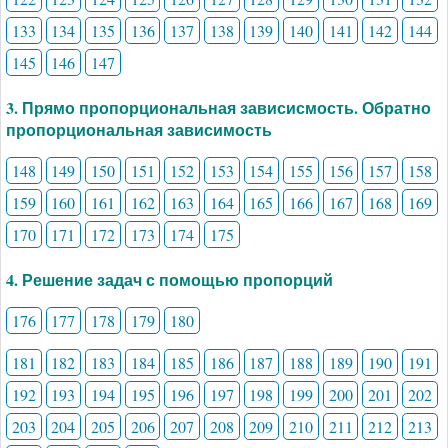
133
134
135
136
137
138
139
140
141
142
144
145
146
147
3. Прямо пропорциональная зависисмость. Обратно
пропорциональная зависимость
148
149
150
151
152
153
154
155
156
157
158
159
160
161
162
163
164
165
166
167
168
169
170
171
172
173
174
175
4. Решение задач с помощью пропорций
176
177
178
179
180
181
182
183
184
185
186
187
188
189
190
191
192
193
194
195
196
197
198
199
200
201
202
203
204
205
206
207
208
209
210
211
212
213