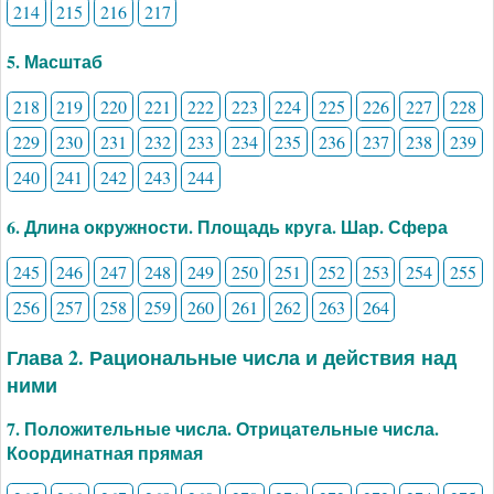
214
215
216
217
5. Масштаб
218
219
220
221
222
223
224
225
226
227
228
229
230
231
232
233
234
235
236
237
238
239
240
241
242
243
244
6. Длина окружности. Площадь круга. Шар. Сфера
245
246
247
248
249
250
251
252
253
254
255
256
257
258
259
260
261
262
263
264
Глава 2. Рациональные числа и действия над
ними
7. Положительные числа. Отрицательные числа.
Координатная прямая