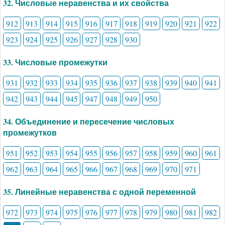
32. Числовые неравенства и их свойства
912
913
914
915
916
917
918
919
920
921
922
923
924
925
926
927
928
930
33. Числовые промежутки
931
932
933
934
935
936
937
938
939
940
941
942
943
944
945
947
948
949
950
34. Объединение и пересечение числовых
промежутков
951
952
953
954
955
956
957
958
959
960
961
962
963
964
965
966
967
968
969
970
971
35. Линейные неравенства с одной переменной
972
973
974
975
976
977
978
979
980
981
982