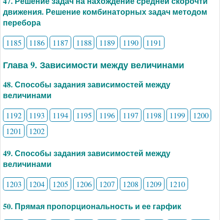
47. Решение задач на нахождение средней скорочти
движения. Решение комбинаторных задач методом
перебора
1185
1186
1187
1188
1189
1190
1191
Глава 9. Зависимости между величинами
48. Способы задания зависимостей между
величинами
1192
1193
1194
1195
1196
1197
1198
1199
1200
1201
1202
49. Способы задания зависимостей между
величинами
1203
1204
1205
1206
1207
1208
1209
1210
50. Прямая пропорциональность и ее гарфик