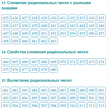
13. Сложение рациональных чисел с разными
знаками
425
426
427
428
429
430
431
432
433
434
435
436
437
438
439
440
441
442
443
444
445
446
447
448
449
450
451
452
453
454
455
456
457
458
459
460
461
462
463
14. Свойства сложения рациональных чисел
464
465
466
467
468
469
470
471
472
473
474
475
476
477
478
479
480
15. Вычитание рациональных чисел
481
482
483
484
485
486
487
488
489
490
491
492
493
494
495
496
497
498
499
500
501
502
503
504
505
506
507
508
509
510
511
512
513