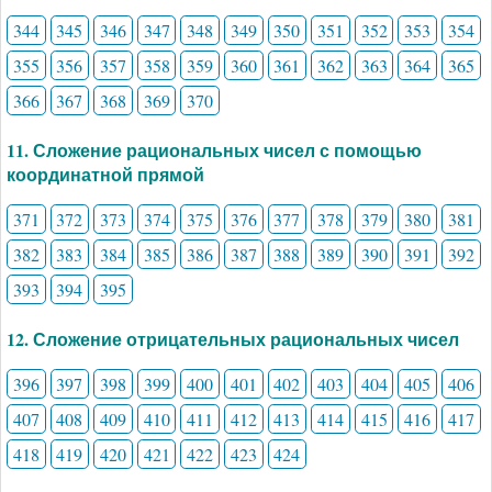
344
345
346
347
348
349
350
351
352
353
354
355
356
357
358
359
360
361
362
363
364
365
366
367
368
369
370
11. Сложение рациональных чисел с помощью
координатной прямой
371
372
373
374
375
376
377
378
379
380
381
382
383
384
385
386
387
388
389
390
391
392
393
394
395
12. Сложение отрицательных рациональных чисел
396
397
398
399
400
401
402
403
404
405
406
407
408
409
410
411
412
413
414
415
416
417
418
419
420
421
422
423
424