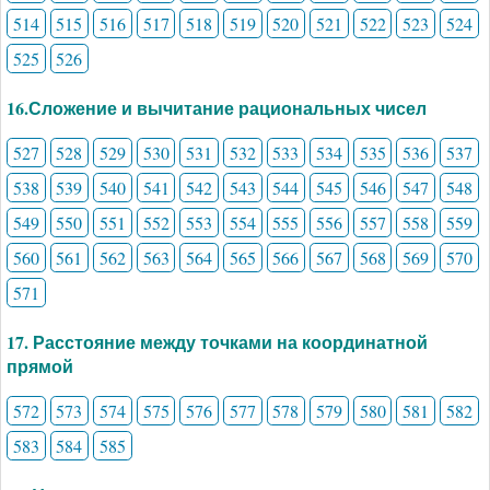
514
515
516
517
518
519
520
521
522
523
524
525
526
16.Сложение и вычитание рациональных чисел
527
528
529
530
531
532
533
534
535
536
537
538
539
540
541
542
543
544
545
546
547
548
549
550
551
552
553
554
555
556
557
558
559
560
561
562
563
564
565
566
567
568
569
570
571
17. Расстояние между точками на координатной
прямой
572
573
574
575
576
577
578
579
580
581
582
583
584
585