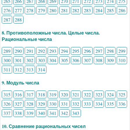
265
266
267
268
269
270
271
272
273
274
275
276
277
278
279
280
281
282
283
284
285
286
287
288
8. Противоположные числа. Целые числа.
Рациональные числа
289
290
291
292
293
294
295
296
297
298
299
300
301
302
303
304
305
306
307
308
309
310
311
312
313
314
9. Модуль числа
315
316
317
318
319
320
321
322
323
324
325
326
327
328
329
330
331
332
333
334
335
336
337
338
339
340
341
342
343
10. Сравнение рациональных чисел