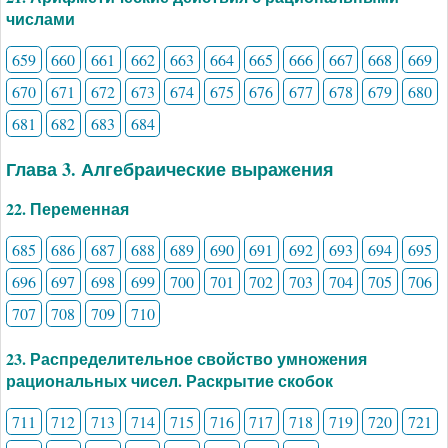
числами
659
660
661
662
663
664
665
666
667
668
669
670
671
672
673
674
675
676
677
678
679
680
681
682
683
684
Глава 3. Алгебраические выражения
22. Переменная
685
686
687
688
689
690
691
692
693
694
695
696
697
698
699
700
701
702
703
704
705
706
707
708
709
710
23. Распределительное свойство умножения
рациональных чисел. Раскрытие скобок
711
712
713
714
715
716
717
718
719
720
721