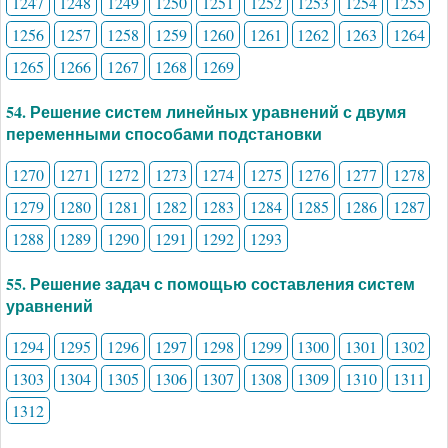
1247
1248
1249
1250
1251
1252
1253
1254
1255
1256
1257
1258
1259
1260
1261
1262
1263
1264
1265
1266
1267
1268
1269
54. Решение систем линейных уравнений с двумя
переменными способами подстановки
1270
1271
1272
1273
1274
1275
1276
1277
1278
1279
1280
1281
1282
1283
1284
1285
1286
1287
1288
1289
1290
1291
1292
1293
55. Решение задач с помощью составления систем
уравнений
1294
1295
1296
1297
1298
1299
1300
1301
1302
1303
1304
1305
1306
1307
1308
1309
1310
1311
1312