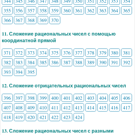
344
345
346
347
348
349
350
351
352
353
354
355
356
357
358
359
360
361
362
363
364
365
366
367
368
369
370
11. Сложение рациональных чисел с помощью
координатной прямой
371
372
373
374
375
376
377
378
379
380
381
382
383
384
385
386
387
388
389
390
391
392
393
394
395
12. Сложение отрицательных рациональных чисел
396
397
398
399
400
401
402
403
404
405
406
407
408
409
410
411
412
413
414
415
416
417
418
419
420
421
422
423
424
13. Сложение рациональных чисел с разными