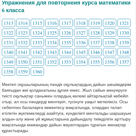
Упражнения для повторнеия курса математики
6 класса
1313
1314
1315
1316
1317
1318
1319
1320
1321
1322
1323
1324
1325
1326
1327
1328
1329
1330
1331
1332
1333
1334
1335
1336
1337
1338
1339
1340
1341
1342
1343
1344
1345
1346
1347
1348
1349
1350
1351
1352
1353
1354
1355
1356
1357
1358
1359
1360
Мектеп оқушыларының пәндік оқулықтардың дайын шешімдерім
баяғыдан жиі қолданатыны құпия емес. Жыл сайын меңгеруге
тиісті оқулықтар санымен олардың көлемі айтарлықтай көбейіп
отыр, ал осы пәндерді менгеріп, түсінуге уақыт жеткіліксіз. Осы
себеппен балаларға көмектесу мақсатында, олардан талап
етілетін жүктемелерді азайтуға, күнделікті ментальды шаршауын
алдын-алу және үй жұмыстарына дайындалу тиімділігін арттыру
мақсатында мамандар дайын жауаптардан тұратын жинақтар
құрастырады.