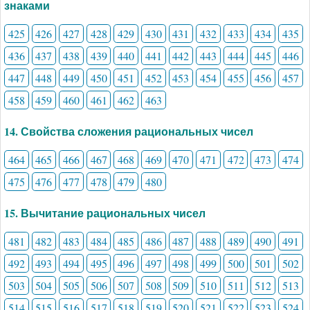
знаками
425
426
427
428
429
430
431
432
433
434
435
436
437
438
439
440
441
442
443
444
445
446
447
448
449
450
451
452
453
454
455
456
457
458
459
460
461
462
463
14. Свойства сложения рациональных чисел
464
465
466
467
468
469
470
471
472
473
474
475
476
477
478
479
480
15. Вычитание рациональных чисел
481
482
483
484
485
486
487
488
489
490
491
492
493
494
495
496
497
498
499
500
501
502
503
504
505
506
507
508
509
510
511
512
513
514
515
516
517
518
519
520
521
522
523
524