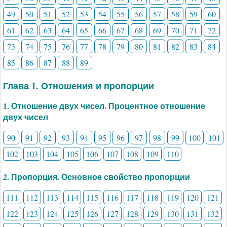
49
50
51
52
53
54
55
56
57
58
59
60
61
62
63
64
65
66
67
68
69
70
71
72
73
74
75
76
77
78
79
80
81
82
83
84
85
86
87
88
89
Глава 1. Отношения и пропорции
1. Отношение двух чисел. Процентное отношение
двух чисел
90
91
92
93
94
95
96
97
98
99
100
101
102
103
104
105
106
107
108
109
110
2. Пропорция. Основное свойство пропорции
111
112
113
114
115
116
117
118
119
120
121
122
123
124
125
126
127
128
129
130
131
132