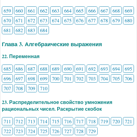
659
660
661
662
663
664
665
666
667
668
669
670
671
672
673
674
675
676
677
678
679
680
681
682
683
684
Глава 3. Алгебраические выражения
22. Переменная
685
686
687
688
689
690
691
692
693
694
695
696
697
698
699
700
701
702
703
704
705
706
707
708
709
710
23. Распределительное свойство умножения
рациональных чисел. Раскрытие скобок
711
712
713
714
715
716
717
718
719
720
721
722
723
724
725
726
727
728
729