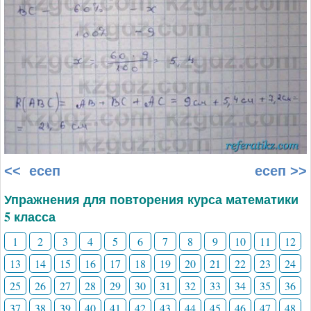
<< есеп
есеп >>
Упражнения для повторения курса математики
5 класса
1
2
3
4
5
6
7
8
9
10
11
12
13
14
15
16
17
18
19
20
21
22
23
24
25
26
27
28
29
30
31
32
33
34
35
36
37
38
39
40
41
42
43
44
45
46
47
48