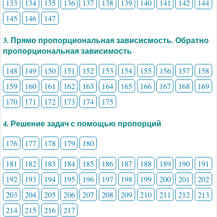
133
134
135
136
137
138
139
140
141
142
144
145
146
147
3. Прямо пропорциональная зависисмость. Обратно
пропорциональная зависимость
148
149
150
151
152
153
154
155
156
157
158
159
160
161
162
163
164
165
166
167
168
169
170
171
172
173
174
175
4. Решение задач с помощью пропорций
176
177
178
179
180
181
182
183
184
185
186
187
188
189
190
191
192
193
194
195
196
197
198
199
200
201
202
203
204
205
206
207
208
209
210
211
212
213
214
215
216
217