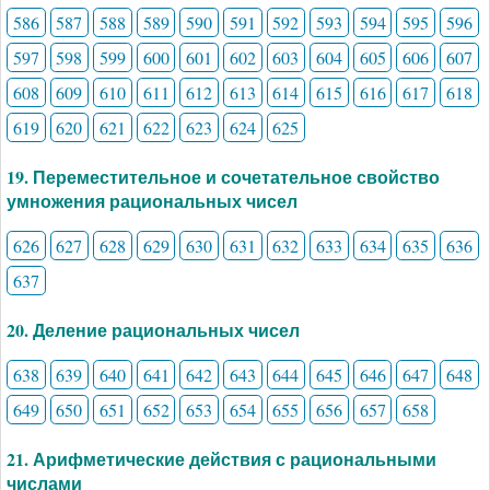
586
587
588
589
590
591
592
593
594
595
596
597
598
599
600
601
602
603
604
605
606
607
608
609
610
611
612
613
614
615
616
617
618
619
620
621
622
623
624
625
19. Переместительное и сочетательное свойство
умножения рациональных чисел
626
627
628
629
630
631
632
633
634
635
636
637
20. Деление рациональных чисел
638
639
640
641
642
643
644
645
646
647
648
649
650
651
652
653
654
655
656
657
658
21. Арифметические действия с рациональными
числами