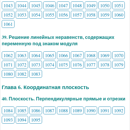
1043
1044
1045
1046
1047
1048
1049
1050
1051
1052
1053
1054
1055
1056
1057
1058
1059
1060
1061
39. Решение линейных неравенств, содержащих
переменную под знаком модуля
1062
1063
1064
1065
1066
1067
1068
1069
1070
1071
1072
1073
1074
1075
1076
1077
1078
1079
1080
1082
1083
Глава 6. Координатная плоскость
40. Плоскость. Перпендикулярные прямые и отрезки
1084
1085
1086
1087
1088
1089
1090
1091
1092
1093
1094
1095