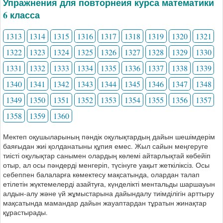
Упражнения для повторнеия курса математики
6 класса
1313
1314
1315
1316
1317
1318
1319
1320
1321
1322
1323
1324
1325
1326
1327
1328
1329
1330
1331
1332
1333
1334
1335
1336
1337
1338
1339
1340
1341
1342
1343
1344
1345
1346
1347
1348
1349
1350
1351
1352
1353
1354
1355
1356
1357
1358
1359
1360
Мектеп оқушыларының пәндік оқулықтардың дайын шешімдерім
баяғыдан жиі қолданатыны құпия емес. Жыл сайын меңгеруге
тиісті оқулықтар санымен олардың көлемі айтарлықтай көбейіп
отыр, ал осы пәндерді менгеріп, түсінуге уақыт жеткіліксіз. Осы
себеппен балаларға көмектесу мақсатында, олардан талап
етілетін жүктемелерді азайтуға, күнделікті ментальды шаршауын
алдын-алу және үй жұмыстарына дайындалу тиімділігін арттыру
мақсатында мамандар дайын жауаптардан тұратын жинақтар
құрастырады.