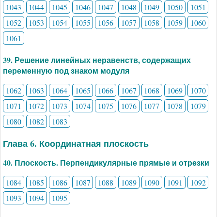
1043
1044
1045
1046
1047
1048
1049
1050
1051
1052
1053
1054
1055
1056
1057
1058
1059
1060
1061
39. Решение линейных неравенств, содержащих
переменную под знаком модуля
1062
1063
1064
1065
1066
1067
1068
1069
1070
1071
1072
1073
1074
1075
1076
1077
1078
1079
1080
1082
1083
Глава 6. Координатная плоскость
40. Плоскость. Перпендикулярные прямые и отрезки
1084
1085
1086
1087
1088
1089
1090
1091
1092
1093
1094
1095