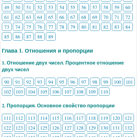
49
50
51
52
53
54
55
56
57
58
59
60
61
62
63
64
65
66
67
68
69
70
71
72
73
74
75
76
77
78
79
80
81
82
83
84
85
86
87
88
89
Глава 1. Отношения и пропорции
1. Отношение двух чисел. Процентное отношение
двух чисел
90
91
92
93
94
95
96
97
98
99
100
101
102
103
104
105
106
107
108
109
110
2. Пропорция. Основное свойство пропорции
111
112
113
114
115
116
117
118
119
120
121
122
123
124
125
126
127
128
129
130
131
132