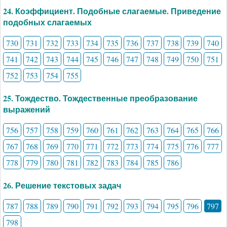
24. Коэффициент. Подобные слагаемые. Приведение
подобных слагаемых
730
731
732
733
734
735
736
737
738
739
740
741
742
743
744
745
746
747
748
749
750
751
752
753
754
755
25. Тождество. Тождественные преобразование
выражений
756
757
758
759
760
761
762
763
764
765
766
767
768
769
770
771
772
773
774
775
776
777
778
779
780
781
782
783
784
785
786
26. Решение текстовых задач
787
788
789
790
791
792
793
794
795
796
797
798