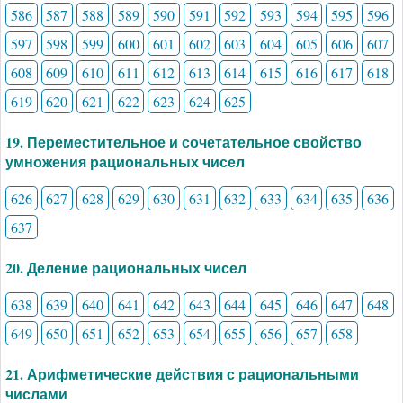
586
587
588
589
590
591
592
593
594
595
596
597
598
599
600
601
602
603
604
605
606
607
608
609
610
611
612
613
614
615
616
617
618
619
620
621
622
623
624
625
19. Переместительное и сочетательное свойство
умножения рациональных чисел
626
627
628
629
630
631
632
633
634
635
636
637
20. Деление рациональных чисел
638
639
640
641
642
643
644
645
646
647
648
649
650
651
652
653
654
655
656
657
658
21. Арифметические действия с рациональными
числами