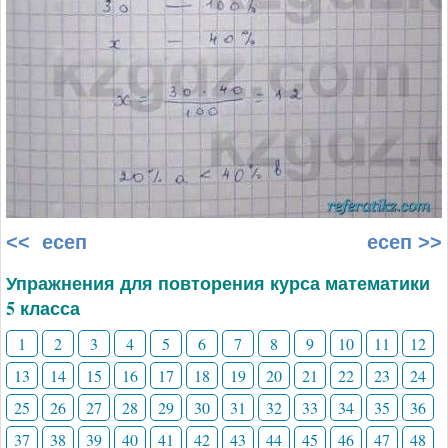
<< есеп
есеп >>
Упражнения для повторения курса математики
5 класса
1
2
3
4
5
6
7
8
9
10
11
12
13
14
15
16
17
18
19
20
21
22
23
24
25
26
27
28
29
30
31
32
33
34
35
36
37
38
39
40
41
42
43
44
45
46
47
48