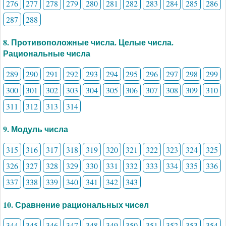
276
277
278
279
280
281
282
283
284
285
286
287
288
8. Противоположные числа. Целые числа.
Рациональные числа
289
290
291
292
293
294
295
296
297
298
299
300
301
302
303
304
305
306
307
308
309
310
311
312
313
314
9. Модуль числа
315
316
317
318
319
320
321
322
323
324
325
326
327
328
329
330
331
332
333
334
335
336
337
338
339
340
341
342
343
10. Сравнение рациональных чисел
344
345
346
347
348
349
350
351
352
353
354