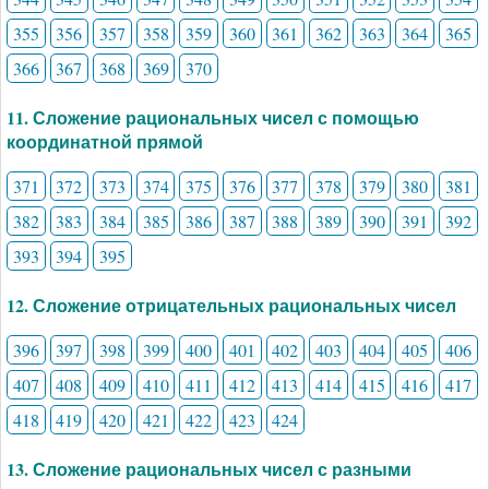
355
356
357
358
359
360
361
362
363
364
365
366
367
368
369
370
11. Сложение рациональных чисел с помощью
координатной прямой
371
372
373
374
375
376
377
378
379
380
381
382
383
384
385
386
387
388
389
390
391
392
393
394
395
12. Сложение отрицательных рациональных чисел
396
397
398
399
400
401
402
403
404
405
406
407
408
409
410
411
412
413
414
415
416
417
418
419
420
421
422
423
424
13. Сложение рациональных чисел с разными