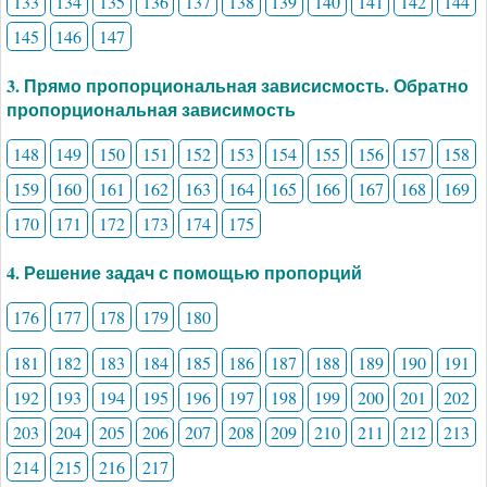
133
134
135
136
137
138
139
140
141
142
144
145
146
147
3. Прямо пропорциональная зависисмость. Обратно
пропорциональная зависимость
148
149
150
151
152
153
154
155
156
157
158
159
160
161
162
163
164
165
166
167
168
169
170
171
172
173
174
175
4. Решение задач с помощью пропорций
176
177
178
179
180
181
182
183
184
185
186
187
188
189
190
191
192
193
194
195
196
197
198
199
200
201
202
203
204
205
206
207
208
209
210
211
212
213
214
215
216
217