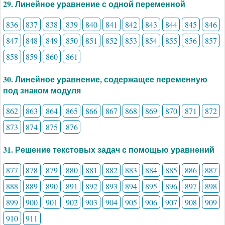
29. Линейное уравнение с одной переменной
836
837
838
839
840
841
842
843
844
845
846
847
848
849
850
851
852
853
854
855
856
857
858
859
860
861
30. Линейное уравнение, содержащее переменную
под знаком модуля
862
863
864
865
866
867
868
869
870
871
872
873
874
875
876
31. Решение текстовых задач с помощью уравнений
877
878
879
880
881
882
883
884
885
886
887
888
889
890
891
892
893
894
895
896
897
898
899
900
901
902
903
904
905
906
907
908
909
910
911