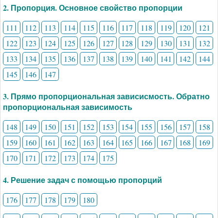
2. Пропорция. Основное свойство пропорции
111
112
113
114
115
116
117
118
119
120
121
122
123
124
125
126
127
128
129
130
131
132
133
134
135
136
137
138
139
140
141
142
144
145
146
147
3. Прямо пропорциональная зависисмость. Обратно
пропорциональная зависимость
148
149
150
151
152
153
154
155
156
157
158
159
160
161
162
163
164
165
166
167
168
169
170
171
172
173
174
175
4. Решение задач с помощью пропорций
176
177
178
179
180