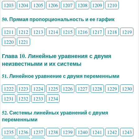
1203
1204
1205
1206
1207
1208
1209
1210
50. Прямая пропорциональность и ее гарфик
1211
1212
1213
1214
1215
1216
1217
1218
1219
1220
1221
Глава 10. Линейные уравнения с двумя
неизвестными и их системы
51. Линейное уравнение с двумя переменными
1222
1223
1224
1225
1226
1227
1228
1229
1230
1231
1232
1233
1234
52. Системы линейных уравнений с двумя
переменными
1235
1236
1237
1238
1239
1240
1241
1242
1243