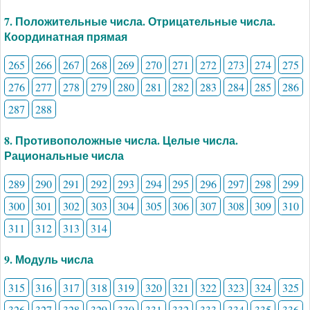
7. Положительные числа. Отрицательные числа.
Координатная прямая
265
266
267
268
269
270
271
272
273
274
275
276
277
278
279
280
281
282
283
284
285
286
287
288
8. Противоположные числа. Целые числа.
Рациональные числа
289
290
291
292
293
294
295
296
297
298
299
300
301
302
303
304
305
306
307
308
309
310
311
312
313
314
9. Модуль числа
315
316
317
318
319
320
321
322
323
324
325
326
327
328
329
330
331
332
333
334
335
336