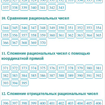
337
338
339
340
341
342
343
10. Сравнение рациональных чисел
344
345
346
347
348
349
350
351
352
353
354
355
356
357
358
359
360
361
362
363
364
365
366
367
368
369
370
11. Сложение рациональных чисел с помощью
координатной прямой
371
372
373
374
375
376
377
378
379
380
381
382
383
384
385
386
387
388
389
390
391
392
393
394
395
12. Сложение отрицательных рациональных чисел
396
397
398
399
400
401
402
403
404
405
406