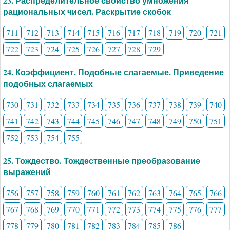
23. Распределительное свойство умножения
рациональных чисел. Раскрытие скобок
711
712
713
714
715
716
717
718
719
720
721
722
723
724
725
726
727
728
729
24. Коэффициент. Подобные слагаемые. Приведение
подобных слагаемых
730
731
732
733
734
735
736
737
738
739
740
741
742
743
744
745
746
747
748
749
750
751
752
753
754
755
25. Тождество. Тождественные преобразование
выражений
756
757
758
759
760
761
762
763
764
765
766
767
768
769
770
771
772
773
774
775
776
777
778
779
780
781
782
783
784
785
786