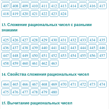
407
408
409
410
411
412
413
414
415
416
417
418
419
420
421
422
423
424
13. Сложение рациональных чисел с разными
знаками
425
426
427
428
429
430
431
432
433
434
435
436
437
438
439
440
441
442
443
444
445
446
447
448
449
450
451
452
453
454
455
456
457
458
459
460
461
462
463
14. Свойства сложения рациональных чисел
464
465
466
467
468
469
470
471
472
473
474
475
476
477
478
479
480
15. Вычитание рациональных чисел