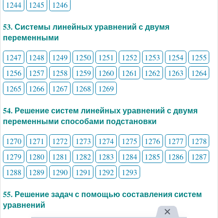
1244
1245
1246
53. Системы линейных уравнений с двумя
переменными
1247
1248
1249
1250
1251
1252
1253
1254
1255
1256
1257
1258
1259
1260
1261
1262
1263
1264
1265
1266
1267
1268
1269
54. Решение систем линейных уравнений с двумя
переменными способами подстановки
1270
1271
1272
1273
1274
1275
1276
1277
1278
1279
1280
1281
1282
1283
1284
1285
1286
1287
1288
1289
1290
1291
1292
1293
55. Решение задач с помощью составления систем
уравнений