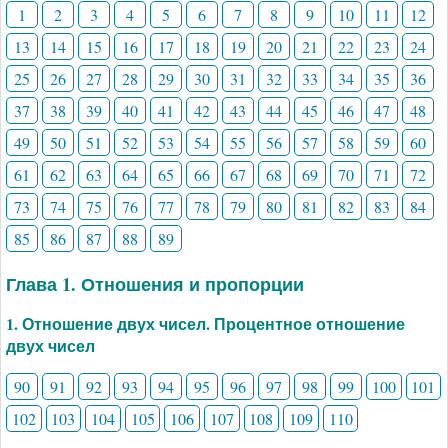
1
2
3
4
5
6
7
8
9
10
11
12
13
14
15
16
17
18
19
20
21
22
23
24
25
26
27
28
29
30
31
32
33
34
35
36
37
38
39
40
41
42
43
44
45
46
47
48
49
50
51
52
53
54
55
56
57
58
59
60
61
62
63
64
65
66
67
68
69
70
71
72
73
74
75
76
77
78
79
80
81
82
83
84
85
86
87
88
89
Глава 1. Отношения и пропорции
1. Отношение двух чисел. Процентное отношение
двух чисел
90
91
92
93
94
95
96
97
98
99
100
101
102
103
104
105
106
107
108
109
110