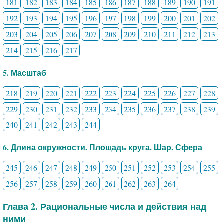
181
182
183
184
185
186
187
188
189
190
191
192
193
194
195
196
197
198
199
200
201
202
203
204
205
206
207
208
209
210
211
212
213
214
215
216
217
5. Масштаб
218
219
220
221
222
223
224
225
226
227
228
229
230
231
232
233
234
235
236
237
238
239
240
241
242
243
244
6. Длина окружности. Площадь круга. Шар. Сфера
245
246
247
248
249
250
251
252
253
254
255
256
257
258
259
260
261
262
263
264
Глава 2. Рациональные числа и действия над
ними