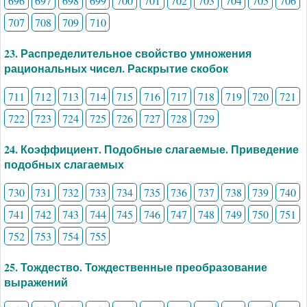
696
697
698
699
700
701
702
703
704
705
706
707
708
709
710
23. Распределительное свойство умножения
рациональных чисел. Раскрытие скобок
711
712
713
714
715
716
717
718
719
720
721
722
723
724
725
726
727
728
729
24. Коэффициент. Подобные слагаемые. Приведение
подобных слагаемых
730
731
732
733
734
735
736
737
738
739
740
741
742
743
744
745
746
747
748
749
750
751
752
753
754
755
25. Тождество. Тождественные преобразование
выражений