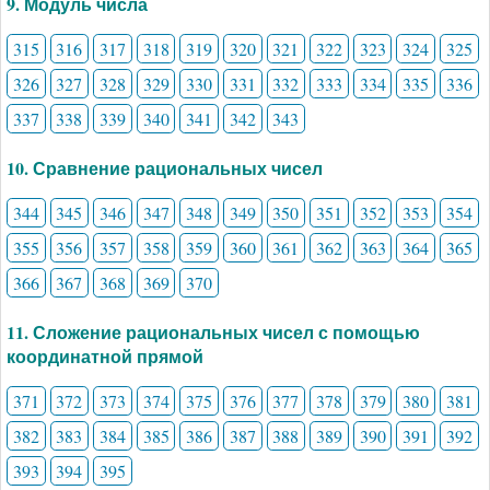
9. Модуль числа
315
316
317
318
319
320
321
322
323
324
325
326
327
328
329
330
331
332
333
334
335
336
337
338
339
340
341
342
343
10. Сравнение рациональных чисел
344
345
346
347
348
349
350
351
352
353
354
355
356
357
358
359
360
361
362
363
364
365
366
367
368
369
370
11. Сложение рациональных чисел с помощью
координатной прямой
371
372
373
374
375
376
377
378
379
380
381
382
383
384
385
386
387
388
389
390
391
392
393
394
395