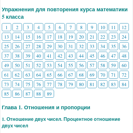
Упражнения для повторения курса математики
5 класса
1
2
3
4
5
6
7
8
9
10
11
12
13
14
15
16
17
18
19
20
21
22
23
24
25
26
27
28
29
30
31
32
33
34
35
36
37
38
39
40
41
42
43
44
45
46
47
48
49
50
51
52
53
54
55
56
57
58
59
60
61
62
63
64
65
66
67
68
69
70
71
72
73
74
75
76
77
78
79
80
81
82
83
84
85
86
87
88
89
Глава 1. Отношения и пропорции
1. Отношение двух чисел. Процентное отношение
двух чисел