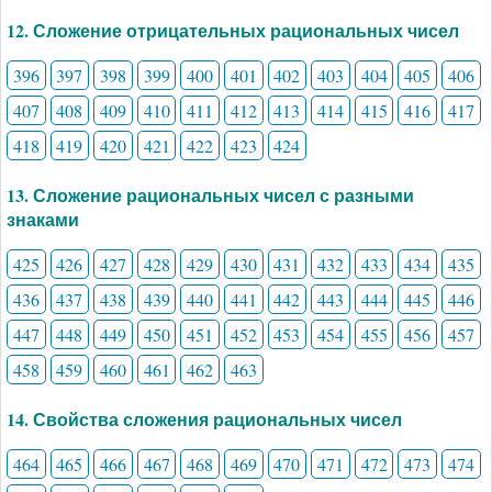
12. Сложение отрицательных рациональных чисел
396
397
398
399
400
401
402
403
404
405
406
407
408
409
410
411
412
413
414
415
416
417
418
419
420
421
422
423
424
13. Сложение рациональных чисел с разными
знаками
425
426
427
428
429
430
431
432
433
434
435
436
437
438
439
440
441
442
443
444
445
446
447
448
449
450
451
452
453
454
455
456
457
458
459
460
461
462
463
14. Свойства сложения рациональных чисел
464
465
466
467
468
469
470
471
472
473
474