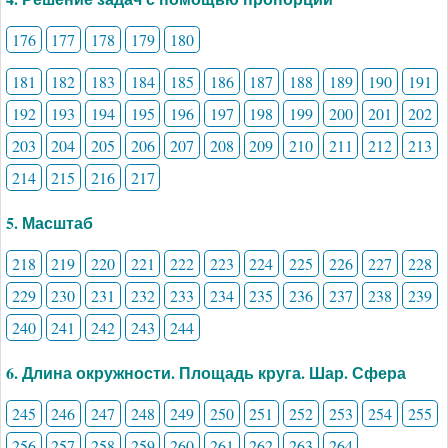
176
177
178
179
180
181
182
183
184
185
186
187
188
189
190
191
192
193
194
195
196
197
198
199
200
201
202
203
204
205
206
207
208
209
210
211
212
213
214
215
216
217
5. Масштаб
218
219
220
221
222
223
224
225
226
227
228
229
230
231
232
233
234
235
236
237
238
239
240
241
242
243
244
6. Длина окружности. Площадь круга. Шар. Сфера
245
246
247
248
249
250
251
252
253
254
255
256
257
258
259
260
261
262
263
264