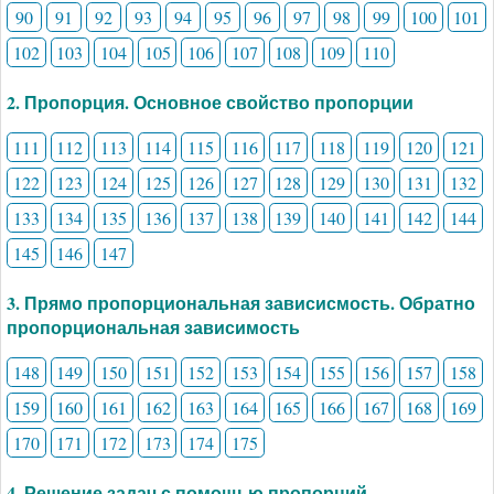
90
91
92
93
94
95
96
97
98
99
100
101
102
103
104
105
106
107
108
109
110
2. Пропорция. Основное свойство пропорции
111
112
113
114
115
116
117
118
119
120
121
122
123
124
125
126
127
128
129
130
131
132
133
134
135
136
137
138
139
140
141
142
144
145
146
147
3. Прямо пропорциональная зависисмость. Обратно
пропорциональная зависимость
148
149
150
151
152
153
154
155
156
157
158
159
160
161
162
163
164
165
166
167
168
169
170
171
172
173
174
175
4. Решение задач с помощью пропорций