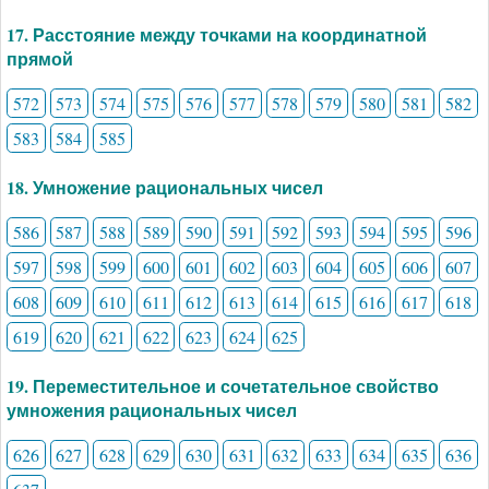
17. Расстояние между точками на координатной
прямой
572
573
574
575
576
577
578
579
580
581
582
583
584
585
18. Умножение рациональных чисел
586
587
588
589
590
591
592
593
594
595
596
597
598
599
600
601
602
603
604
605
606
607
608
609
610
611
612
613
614
615
616
617
618
619
620
621
622
623
624
625
19. Переместительное и сочетательное свойство
умножения рациональных чисел
626
627
628
629
630
631
632
633
634
635
636