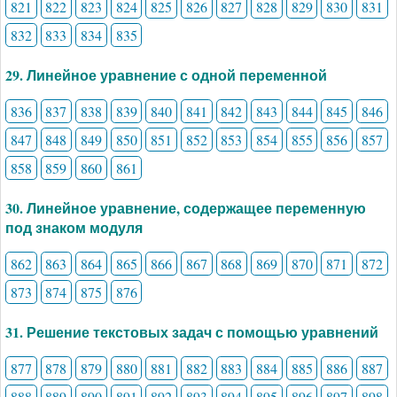
821
822
823
824
825
826
827
828
829
830
831
832
833
834
835
29. Линейное уравнение с одной переменной
836
837
838
839
840
841
842
843
844
845
846
847
848
849
850
851
852
853
854
855
856
857
858
859
860
861
30. Линейное уравнение, содержащее переменную
под знаком модуля
862
863
864
865
866
867
868
869
870
871
872
873
874
875
876
31. Решение текстовых задач с помощью уравнений
877
878
879
880
881
882
883
884
885
886
887
888
889
890
891
892
893
894
895
896
897
898