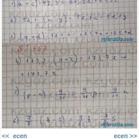
<< есеп
есеп >>