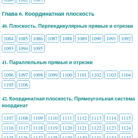
Глава 6. Координатная плоскость
40. Плоскость. Перпендикулярные прямые и отрезки
1084
1085
1086
1087
1088
1089
1090
1091
1092
1093
1094
1095
41. Параллельные прямые и отрезки
1096
1097
1098
1099
1100
1101
1102
1103
1104
1105
1106
42. Координатная плоскость. Прямоугольная система
координат
1107
1108
1109
1110
1111
1112
1113
1114
1115
1116
1117
1118
1119
1120
1121
1122
1123
1124
1125
1126
1127
1128
1129
1130
1131
1132
1133