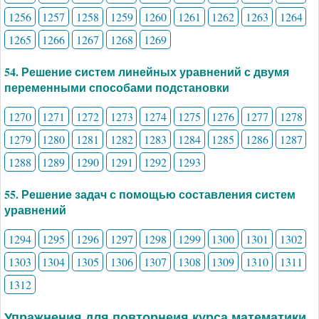
1256
1257
1258
1259
1260
1261
1262
1263
1264
1265
1266
1267
1268
1269
54. Решение систем линейных уравнений с двумя
переменными способами подстановки
1270
1271
1272
1273
1274
1275
1276
1277
1278
1279
1280
1281
1282
1283
1284
1285
1286
1287
1288
1289
1290
1291
1292
1293
55. Решение задач с помощью составления систем
уравнений
1294
1295
1296
1297
1298
1299
1300
1301
1302
1303
1304
1305
1306
1307
1308
1309
1310
1311
1312
Упражнения для повторнеия курса математики