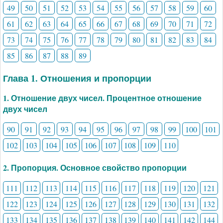
49
50
51
52
53
54
55
56
57
58
59
60
61
62
63
64
65
66
67
68
69
70
71
72
73
74
75
76
77
78
79
80
81
82
83
84
85
86
87
88
89
Глава 1. Отношения и пропорции
1. Отношение двух чисел. Процентное отношение
двух чисел
90
91
92
93
94
95
96
97
98
99
100
101
102
103
104
105
106
107
108
109
110
2. Пропорция. Основное свойство пропорции
111
112
113
114
115
116
117
118
119
120
121
122
123
124
125
126
127
128
129
130
131
132
133
134
135
136
137
138
139
140
141
142
144