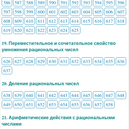
586
587
588
589
590
591
592
593
594
595
596
597
598
599
600
601
602
603
604
605
606
607
608
609
610
611
612
613
614
615
616
617
618
619
620
621
622
623
624
625
19. Переместительное и сочетательное свойство
умножения рациональных чисел
626
627
628
629
630
631
632
633
634
635
636
637
20. Деление рациональных чисел
638
639
640
641
642
643
644
645
646
647
648
649
650
651
652
653
654
655
656
657
658
21. Арифметические действия с рациональными
числами