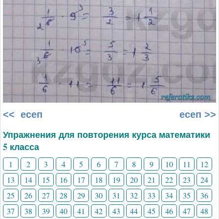
<< есеп
есеп >>
Упражнения для повторения курса математики
5 класса
1
2
3
4
5
6
7
8
9
10
11
12
13
14
15
16
17
18
19
20
21
22
23
24
25
26
27
28
29
30
31
32
33
34
35
36
37
38
39
40
41
42
43
44
45
46
47
48