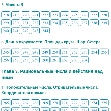
5. Масштаб
218
219
220
221
222
223
224
225
226
227
228
229
230
231
232
233
234
235
236
237
238
239
240
241
242
243
244
6. Длина окружности. Площадь круга. Шар. Сфера
245
246
247
248
249
250
251
252
253
254
255
256
257
258
259
260
261
262
263
264
Глава 2. Рациональные числа и действия над
ними
7. Положительные числа. Отрицательные числа.
Координатная прямая
265
266
267
268
269
270
271
272
273
274
275
276
277
278
279
280
281
282
283
284
285
286