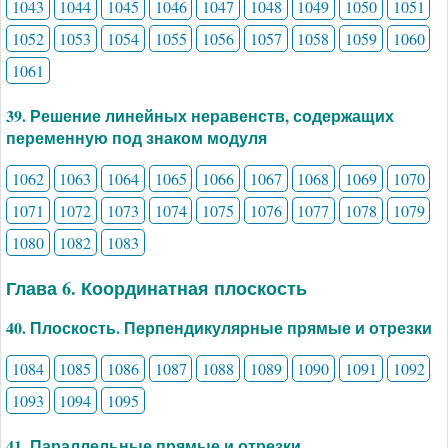
1043
1044
1045
1046
1047
1048
1049
1050
1051
1052
1053
1054
1055
1056
1057
1058
1059
1060
1061
39. Решение линейных неравенств, содержащих
переменную под знаком модуля
1062
1063
1064
1065
1066
1067
1068
1069
1070
1071
1072
1073
1074
1075
1076
1077
1078
1079
1080
1082
1083
Глава 6. Координатная плоскость
40. Плоскость. Перпендикулярные прямые и отрезки
1084
1085
1086
1087
1088
1089
1090
1091
1092
1093
1094
1095
41. Параллельные прямые и отрезки