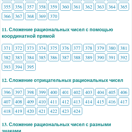
355
356
357
358
359
360
361
362
363
364
365
366
367
368
369
370
11. Сложение рациональных чисел с помощью
координатной прямой
371
372
373
374
375
376
377
378
379
380
381
382
383
384
385
386
387
388
389
390
391
392
393
394
395
12. Сложение отрицательных рациональных чисел
396
397
398
399
400
401
402
403
404
405
406
407
408
409
410
411
412
413
414
415
416
417
418
419
420
421
422
423
424
13. Сложение рациональных чисел с разными
знаками