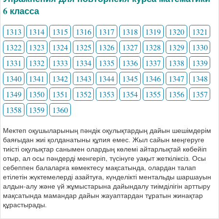
6 класса
1313
1314
1315
1316
1317
1318
1319
1320
1321
1322
1323
1324
1325
1326
1327
1328
1329
1330
1331
1332
1333
1334
1335
1336
1337
1338
1339
1340
1341
1342
1343
1344
1345
1346
1347
1348
1349
1350
1351
1352
1353
1354
1355
1356
1357
1358
1359
1360
Мектеп оқушыларының пәндік оқулықтардың дайын шешімдерім
баяғыдан жиі қолданатыны құпия емес. Жыл сайын меңгеруге
тиісті оқулықтар санымен олардың көлемі айтарлықтай көбейіп
отыр, ал осы пәндерді менгеріп, түсінуге уақыт жеткіліксіз. Осы
себеппен балаларға көмектесу мақсатында, олардан талап
етілетін жүктемелерді азайтуға, күнделікті ментальды шаршауын
алдын-алу және үй жұмыстарына дайындалу тиімділігін арттыру
мақсатында мамандар дайын жауаптардан тұратын жинақтар
құрастырады.