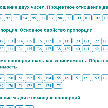
ношение двух чисел. Процентное отношение д
1
92
93
94
95
96
97
98
99
100
101
102
10
опорция. Основное свойство пропорции
12
113
114
115
116
117
118
119
120
121
122
12
32
133
134
135
136
137
138
139
140
141
142
14
ямо пропорциональная зависисмость. Обратн
симость
49
150
151
152
153
154
155
156
157
158
159
16
69
170
171
172
173
174
175
шение задач с помощью пропорций