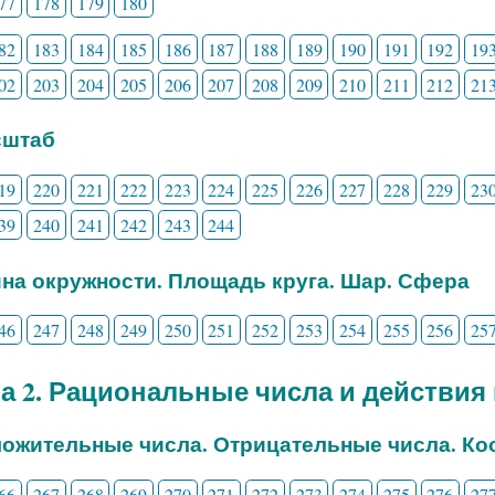
77
178
179
180
82
183
184
185
186
187
188
189
190
191
192
19
02
203
204
205
206
207
208
209
210
211
212
21
сштаб
19
220
221
222
223
224
225
226
227
228
229
23
39
240
241
242
243
244
ина окружности. Площадь круга. Шар. Сфера
46
247
248
249
250
251
252
253
254
255
256
25
а 2. Рациональные числа и действия
ложительные числа. Отрицательные числа. Ко
66
267
268
269
270
271
272
273
274
275
276
27