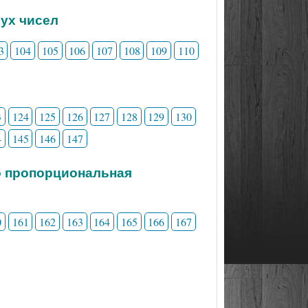
вух чисел
3
104
105
106
107
108
109
110
3
124
125
126
127
128
129
130
4
145
146
147
о пропорциональная
0
161
162
163
164
165
166
167