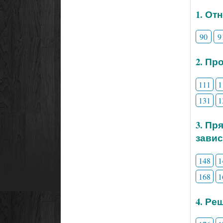
1. От
90
9
2. Пр
111
1
131
1
3. Пр
зави
148
1
168
1
4. Ре