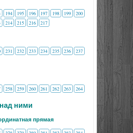
3
194
195
196
197
198
199
200
3
214
215
216
217
0
231
232
233
234
235
236
237
7
258
259
260
261
262
263
264
 над ними
ординатная прямая
7
278
279
280
281
282
283
284