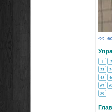
<< е
Упра
1
23
2
45
4
67
6
89
Глав