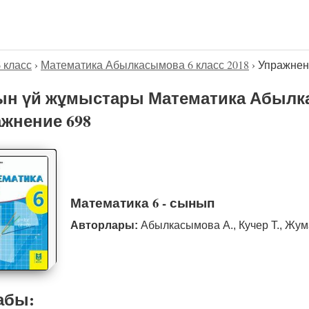
6 класс
›
Математика Абылкасымова 6 класс 2018
›
Упражнен
н үй жұмыстары Математика Абылка
жнение 698
Математика 6 - сынып
Авторлары:
Абылкасымова А., Кучер Т., Жум
абы: