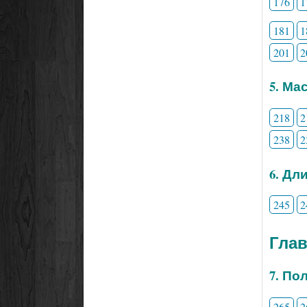
176
1
181
1
201
2
5. Ма
218
2
238
2
6. Дл
245
2
Глав
7. По
265
2