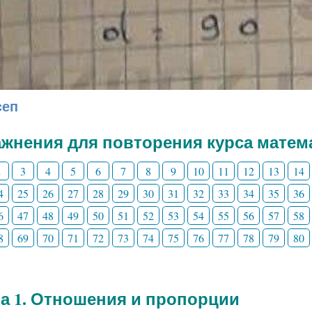
сеп
жнения для повторения курса матема
2
3
4
5
6
7
8
9
10
11
12
13
14
4
25
26
27
28
29
30
31
32
33
34
35
36
6
47
48
49
50
51
52
53
54
55
56
57
58
8
69
70
71
72
73
74
75
76
77
78
79
80
а 1. Отношения и пропорции