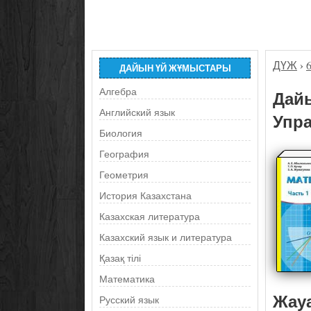
ДҮЖ
›
ДАЙЫН ҮЙ ЖҰМЫСТАРЫ
Алгебра
Дайы
Английский язык
Упра
Биология
География
Геометрия
История Казахстана
Казахская литература
Казахский язык и литература
Қазақ тілі
Математика
Жау
Русский язык