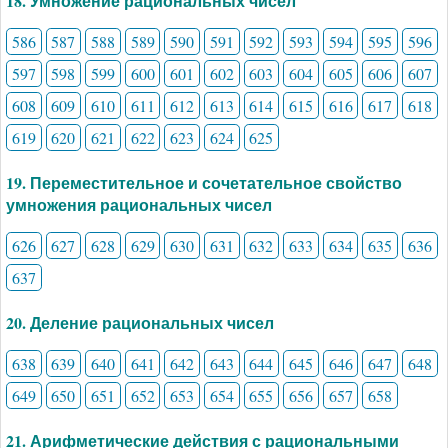
18. Умножение рациональных чисел
586
587
588
589
590
591
592
593
594
595
596
597
598
599
600
601
602
603
604
605
606
607
608
609
610
611
612
613
614
615
616
617
618
619
620
621
622
623
624
625
19. Переместительное и сочетательное свойство
умножения рациональных чисел
626
627
628
629
630
631
632
633
634
635
636
637
20. Деление рациональных чисел
638
639
640
641
642
643
644
645
646
647
648
649
650
651
652
653
654
655
656
657
658
21. Арифметические действия с рациональными