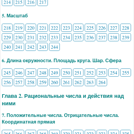
214
215
216
217
5. Масштаб
218
219
220
221
222
223
224
225
226
227
228
229
230
231
232
233
234
235
236
237
238
239
240
241
242
243
244
6. Длина окружности. Площадь круга. Шар. Сфера
245
246
247
248
249
250
251
252
253
254
255
256
257
258
259
260
261
262
263
264
Глава 2. Рациональные числа и действия над
ними
7. Положительные числа. Отрицательные числа.
Координатная прямая
265
266
267
268
269
270
271
272
273
274
275