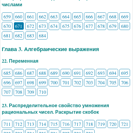
числами
659
660
661
662
663
664
665
666
667
668
669
670
671
672
673
674
675
676
677
678
679
680
681
682
683
684
Глава 3. Алгебраические выражения
22. Переменная
685
686
687
688
689
690
691
692
693
694
695
696
697
698
699
700
701
702
703
704
705
706
707
708
709
710
23. Распределительное свойство умножения
рациональных чисел. Раскрытие скобок
711
712
713
714
715
716
717
718
719
720
721