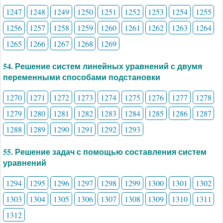
1247
1248
1249
1250
1251
1252
1253
1254
1255
1256
1257
1258
1259
1260
1261
1262
1263
1264
1265
1266
1267
1268
1269
54. Решение систем линейных уравнений с двумя
переменными способами подстановки
1270
1271
1272
1273
1274
1275
1276
1277
1278
1279
1280
1281
1282
1283
1284
1285
1286
1287
1288
1289
1290
1291
1292
1293
55. Решение задач с помощью составления систем
уравнений
1294
1295
1296
1297
1298
1299
1300
1301
1302
1303
1304
1305
1306
1307
1308
1309
1310
1311
1312