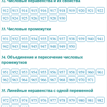
32. Числовые неравенства и их свойства
912
913
914
915
916
917
918
919
920
921
922
923
924
925
926
927
928
930
33. Числовые промежутки
931
932
933
934
935
936
937
938
939
940
941
942
943
944
945
947
948
949
950
34. Объединение и пересечение числовых
промежутков
951
952
953
954
955
956
957
958
959
960
961
962
963
964
965
966
967
968
969
970
971
35. Линейные неравенства с одной переменной
972
973
974
975
976
977
978
979
980
981
982