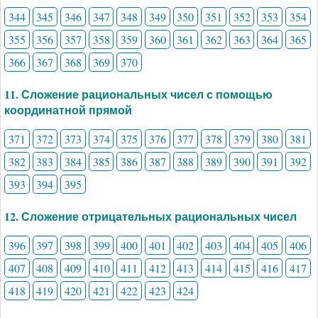
344
345
346
347
348
349
350
351
352
353
354
355
356
357
358
359
360
361
362
363
364
365
366
367
368
369
370
11. Сложение рациональных чисел с помощью
координатной прямой
371
372
373
374
375
376
377
378
379
380
381
382
383
384
385
386
387
388
389
390
391
392
393
394
395
12. Сложение отрицательных рациональных чисел
396
397
398
399
400
401
402
403
404
405
406
407
408
409
410
411
412
413
414
415
416
417
418
419
420
421
422
423
424