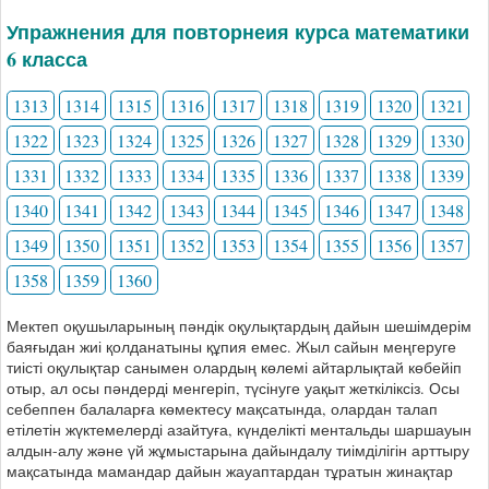
Упражнения для повторнеия курса математики
6 класса
1313
1314
1315
1316
1317
1318
1319
1320
1321
1322
1323
1324
1325
1326
1327
1328
1329
1330
1331
1332
1333
1334
1335
1336
1337
1338
1339
1340
1341
1342
1343
1344
1345
1346
1347
1348
1349
1350
1351
1352
1353
1354
1355
1356
1357
1358
1359
1360
Мектеп оқушыларының пәндік оқулықтардың дайын шешімдерім
баяғыдан жиі қолданатыны құпия емес. Жыл сайын меңгеруге
тиісті оқулықтар санымен олардың көлемі айтарлықтай көбейіп
отыр, ал осы пәндерді менгеріп, түсінуге уақыт жеткіліксіз. Осы
себеппен балаларға көмектесу мақсатында, олардан талап
етілетін жүктемелерді азайтуға, күнделікті ментальды шаршауын
алдын-алу және үй жұмыстарына дайындалу тиімділігін арттыру
мақсатында мамандар дайын жауаптардан тұратын жинақтар