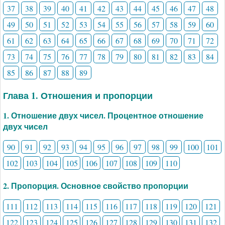
37
38
39
40
41
42
43
44
45
46
47
48
49
50
51
52
53
54
55
56
57
58
59
60
61
62
63
64
65
66
67
68
69
70
71
72
73
74
75
76
77
78
79
80
81
82
83
84
85
86
87
88
89
Глава 1. Отношения и пропорции
1. Отношение двух чисел. Процентное отношение
двух чисел
90
91
92
93
94
95
96
97
98
99
100
101
102
103
104
105
106
107
108
109
110
2. Пропорция. Основное свойство пропорции
111
112
113
114
115
116
117
118
119
120
121
122
123
124
125
126
127
128
129
130
131
132