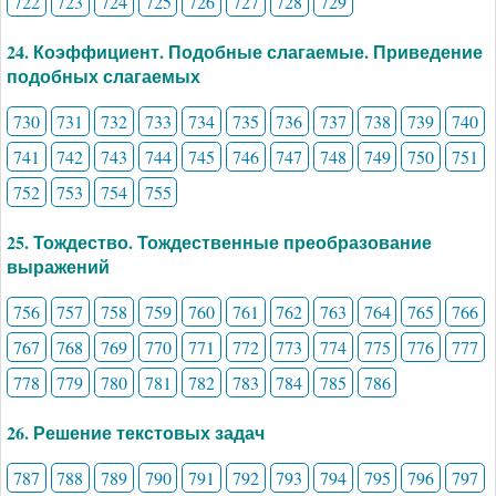
722
723
724
725
726
727
728
729
24. Коэффициент. Подобные слагаемые. Приведение
подобных слагаемых
730
731
732
733
734
735
736
737
738
739
740
741
742
743
744
745
746
747
748
749
750
751
752
753
754
755
25. Тождество. Тождественные преобразование
выражений
756
757
758
759
760
761
762
763
764
765
766
767
768
769
770
771
772
773
774
775
776
777
778
779
780
781
782
783
784
785
786
26. Решение текстовых задач
787
788
789
790
791
792
793
794
795
796
797