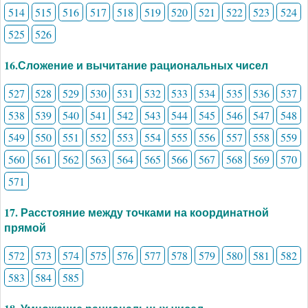
514
515
516
517
518
519
520
521
522
523
524
525
526
16.Сложение и вычитание рациональных чисел
527
528
529
530
531
532
533
534
535
536
537
538
539
540
541
542
543
544
545
546
547
548
549
550
551
552
553
554
555
556
557
558
559
560
561
562
563
564
565
566
567
568
569
570
571
17. Расстояние между точками на координатной
прямой
572
573
574
575
576
577
578
579
580
581
582
583
584
585