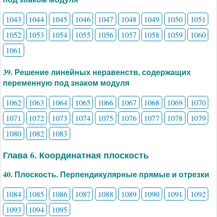
1043
1044
1045
1046
1047
1048
1049
1050
1051
1052
1053
1054
1055
1056
1057
1058
1059
1060
1061
39. Решение линейных неравенств, содержащих
переменную под знаком модуля
1062
1063
1064
1065
1066
1067
1068
1069
1070
1071
1072
1073
1074
1075
1076
1077
1078
1079
1080
1082
1083
Глава 6. Координатная плоскость
40. Плоскость. Перпендикулярные прямые и отрезки
1084
1085
1086
1087
1088
1089
1090
1091
1092
1093
1094
1095