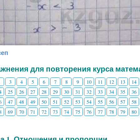
сеп
жнения для повторения курса матема
2
3
4
5
6
7
8
9
10
11
12
13
14
4
25
26
27
28
29
30
31
32
33
34
35
36
6
47
48
49
50
51
52
53
54
55
56
57
58
8
69
70
71
72
73
74
75
76
77
78
79
80
а 1. Отношения и пропорции