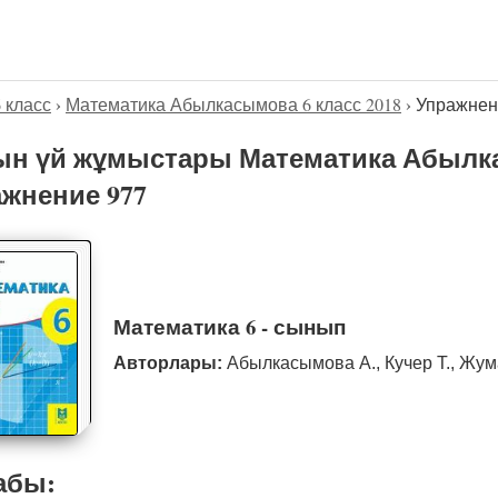
6 класс
›
Математика Абылкасымова 6 класс 2018
›
Упражнен
н үй жұмыстары Математика Абылка
жнение 977
Математика 6 - сынып
Авторлары:
Абылкасымова А., Кучер Т., Жум
абы: