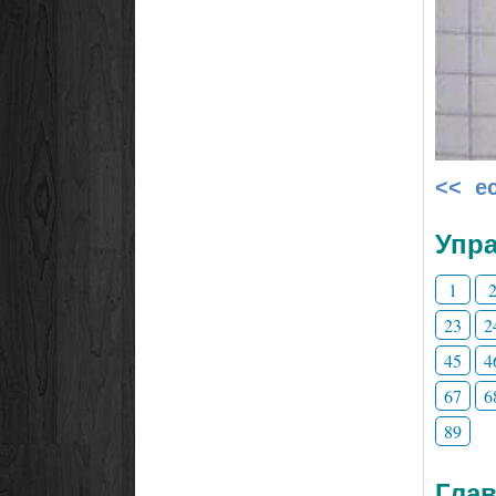
<< е
Упра
1
23
2
45
4
67
6
89
Глав