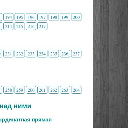
3
194
195
196
197
198
199
200
3
214
215
216
217
0
231
232
233
234
235
236
237
7
258
259
260
261
262
263
264
 над ними
ординатная прямая