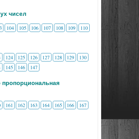
вух чисел
3
104
105
106
107
108
109
110
3
124
125
126
127
128
129
130
4
145
146
147
о пропорциональная
0
161
162
163
164
165
166
167