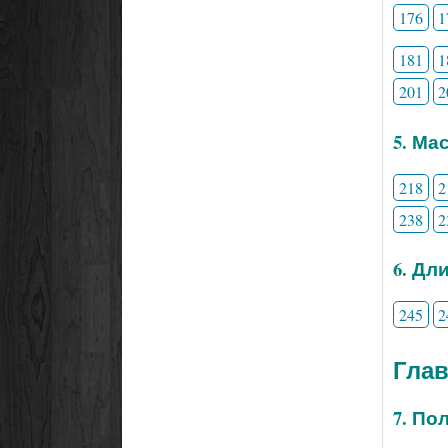
176
1
181
1
201
2
5. Ма
218
2
238
2
6. Дл
245
2
Глав
7. По