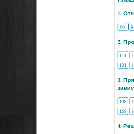
1. От
90
9
2. Пр
111
1
131
1
3. Пр
зави
148
1
168
1
4. Ре