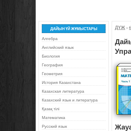
ДҮЖ
›
ДАЙЫН ҮЙ ЖҰМЫСТАРЫ
Алгебра
Дайы
Английский язык
Упра
Биология
География
Геометрия
История Казахстана
Казахская литература
Казахский язык и литература
Қазақ тілі
Математика
Жау
Русский язык