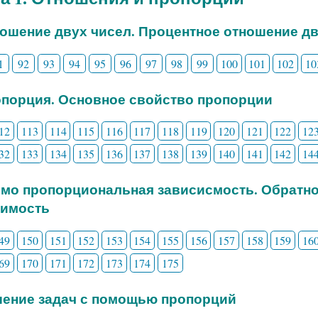
ношение двух чисел. Процентное отношение д
1
92
93
94
95
96
97
98
99
100
101
102
10
опорция. Основное свойство пропорции
12
113
114
115
116
117
118
119
120
121
122
12
32
133
134
135
136
137
138
139
140
141
142
14
ямо пропорциональная зависисмость. Обратн
симость
49
150
151
152
153
154
155
156
157
158
159
16
69
170
171
172
173
174
175
шение задач с помощью пропорций