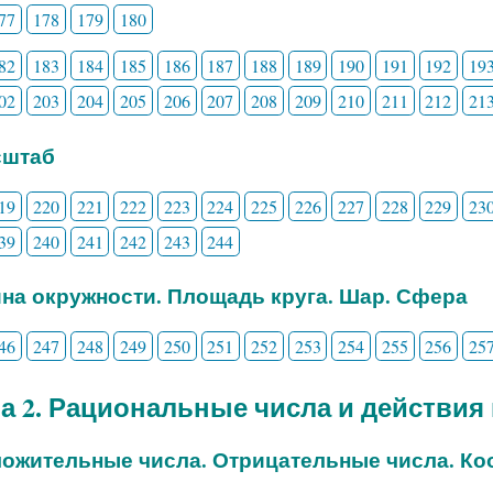
77
178
179
180
82
183
184
185
186
187
188
189
190
191
192
19
02
203
204
205
206
207
208
209
210
211
212
21
сштаб
19
220
221
222
223
224
225
226
227
228
229
23
39
240
241
242
243
244
ина окружности. Площадь круга. Шар. Сфера
46
247
248
249
250
251
252
253
254
255
256
25
а 2. Рациональные числа и действия
ложительные числа. Отрицательные числа. Ко