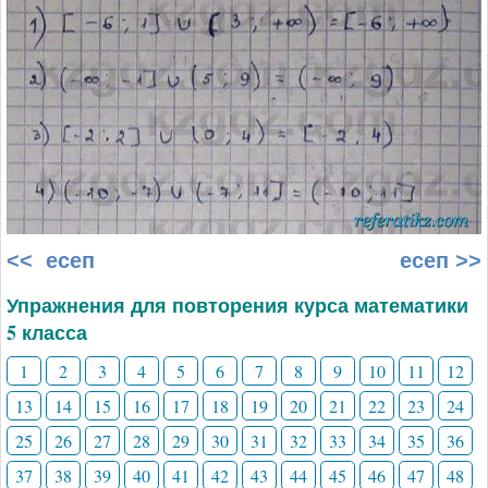
<< есеп
есеп >>
Упражнения для повторения курса математики
5 класса
1
2
3
4
5
6
7
8
9
10
11
12
13
14
15
16
17
18
19
20
21
22
23
24
25
26
27
28
29
30
31
32
33
34
35
36
37
38
39
40
41
42
43
44
45
46
47
48