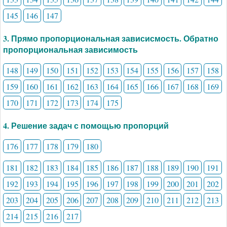
145
146
147
3. Прямо пропорциональная зависисмость. Обратно
пропорциональная зависимость
148
149
150
151
152
153
154
155
156
157
158
159
160
161
162
163
164
165
166
167
168
169
170
171
172
173
174
175
4. Решение задач с помощью пропорций
176
177
178
179
180
181
182
183
184
185
186
187
188
189
190
191
192
193
194
195
196
197
198
199
200
201
202
203
204
205
206
207
208
209
210
211
212
213
214
215
216
217