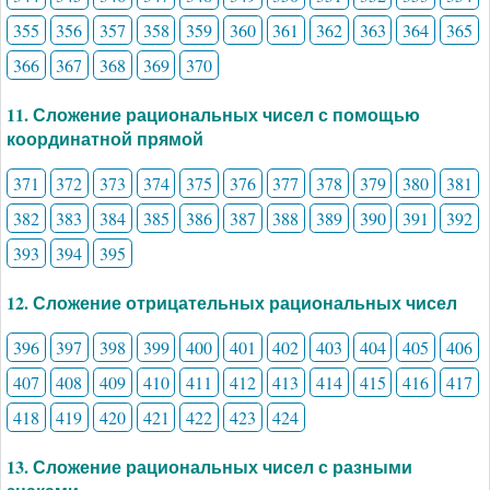
355
356
357
358
359
360
361
362
363
364
365
366
367
368
369
370
11. Сложение рациональных чисел с помощью
координатной прямой
371
372
373
374
375
376
377
378
379
380
381
382
383
384
385
386
387
388
389
390
391
392
393
394
395
12. Сложение отрицательных рациональных чисел
396
397
398
399
400
401
402
403
404
405
406
407
408
409
410
411
412
413
414
415
416
417
418
419
420
421
422
423
424
13. Сложение рациональных чисел с разными