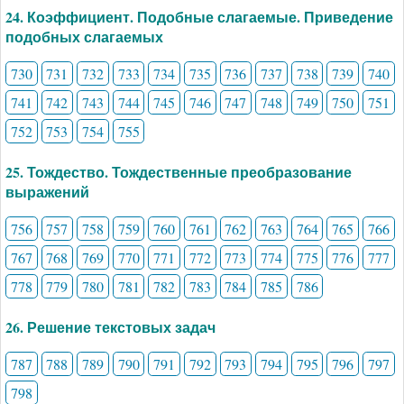
24. Коэффициент. Подобные слагаемые. Приведение
подобных слагаемых
730
731
732
733
734
735
736
737
738
739
740
741
742
743
744
745
746
747
748
749
750
751
752
753
754
755
25. Тождество. Тождественные преобразование
выражений
756
757
758
759
760
761
762
763
764
765
766
767
768
769
770
771
772
773
774
775
776
777
778
779
780
781
782
783
784
785
786
26. Решение текстовых задач
787
788
789
790
791
792
793
794
795
796
797
798