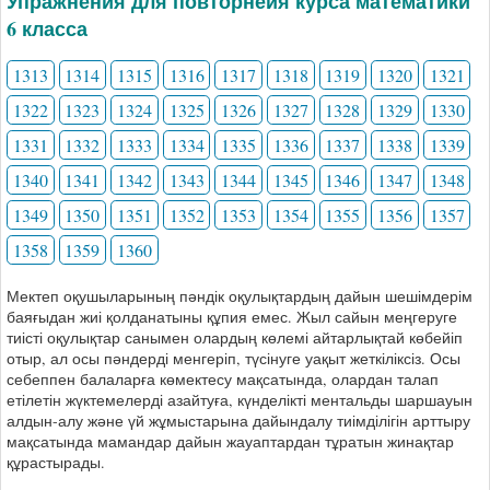
Упражнения для повторнеия курса математики
6 класса
1313
1314
1315
1316
1317
1318
1319
1320
1321
1322
1323
1324
1325
1326
1327
1328
1329
1330
1331
1332
1333
1334
1335
1336
1337
1338
1339
1340
1341
1342
1343
1344
1345
1346
1347
1348
1349
1350
1351
1352
1353
1354
1355
1356
1357
1358
1359
1360
Мектеп оқушыларының пәндік оқулықтардың дайын шешімдерім
баяғыдан жиі қолданатыны құпия емес. Жыл сайын меңгеруге
тиісті оқулықтар санымен олардың көлемі айтарлықтай көбейіп
отыр, ал осы пәндерді менгеріп, түсінуге уақыт жеткіліксіз. Осы
себеппен балаларға көмектесу мақсатында, олардан талап
етілетін жүктемелерді азайтуға, күнделікті ментальды шаршауын
алдын-алу және үй жұмыстарына дайындалу тиімділігін арттыру
мақсатында мамандар дайын жауаптардан тұратын жинақтар
құрастырады.