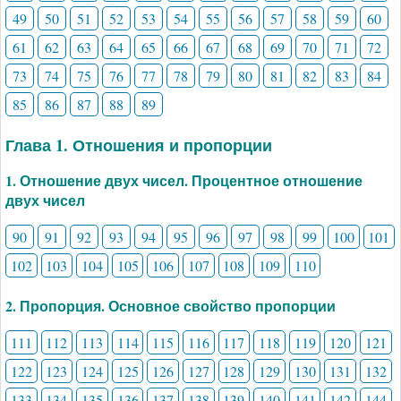
49
50
51
52
53
54
55
56
57
58
59
60
61
62
63
64
65
66
67
68
69
70
71
72
73
74
75
76
77
78
79
80
81
82
83
84
85
86
87
88
89
Глава 1. Отношения и пропорции
1. Отношение двух чисел. Процентное отношение
двух чисел
90
91
92
93
94
95
96
97
98
99
100
101
102
103
104
105
106
107
108
109
110
2. Пропорция. Основное свойство пропорции
111
112
113
114
115
116
117
118
119
120
121
122
123
124
125
126
127
128
129
130
131
132
133
134
135
136
137
138
139
140
141
142
144