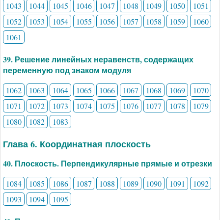
1043
1044
1045
1046
1047
1048
1049
1050
1051
1052
1053
1054
1055
1056
1057
1058
1059
1060
1061
39. Решение линейных неравенств, содержащих
переменную под знаком модуля
1062
1063
1064
1065
1066
1067
1068
1069
1070
1071
1072
1073
1074
1075
1076
1077
1078
1079
1080
1082
1083
Глава 6. Координатная плоскость
40. Плоскость. Перпендикулярные прямые и отрезки
1084
1085
1086
1087
1088
1089
1090
1091
1092
1093
1094
1095