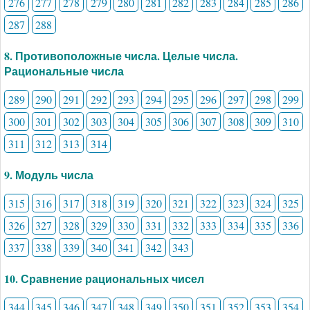
276
277
278
279
280
281
282
283
284
285
286
287
288
8. Противоположные числа. Целые числа.
Рациональные числа
289
290
291
292
293
294
295
296
297
298
299
300
301
302
303
304
305
306
307
308
309
310
311
312
313
314
9. Модуль числа
315
316
317
318
319
320
321
322
323
324
325
326
327
328
329
330
331
332
333
334
335
336
337
338
339
340
341
342
343
10. Сравнение рациональных чисел
344
345
346
347
348
349
350
351
352
353
354