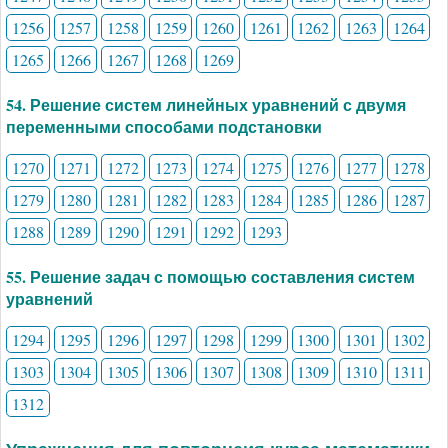
1256
1257
1258
1259
1260
1261
1262
1263
1264
1265
1266
1267
1268
1269
54. Решение систем линейных уравнений с двумя
переменными способами подстановки
1270
1271
1272
1273
1274
1275
1276
1277
1278
1279
1280
1281
1282
1283
1284
1285
1286
1287
1288
1289
1290
1291
1292
1293
55. Решение задач с помощью составления систем
уравнений
1294
1295
1296
1297
1298
1299
1300
1301
1302
1303
1304
1305
1306
1307
1308
1309
1310
1311
1312