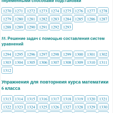
переменными способами подстановки
1270
1271
1272
1273
1274
1275
1276
1277
1278
1279
1280
1281
1282
1283
1284
1285
1286
1287
1288
1289
1290
1291
1292
1293
55. Решение задач с помощью составления систем
уравнений
1294
1295
1296
1297
1298
1299
1300
1301
1302
1303
1304
1305
1306
1307
1308
1309
1310
1311
1312
Упражнения для повторнеия курса математики
6 класса
1313
1314
1315
1316
1317
1318
1319
1320
1321
1322
1323
1324
1325
1326
1327
1328
1329
1330