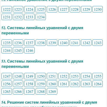
1222
1223
1224
1225
1226
1227
1228
1229
1230
1231
1232
1233
1234
52. Системы линейных уравнений с двумя
переменными
1235
1236
1237
1238
1239
1240
1241
1242
1243
1244
1245
1246
53. Системы линейных уравнений с двумя
переменными
1247
1248
1249
1250
1251
1252
1253
1254
1255
1256
1257
1258
1259
1260
1261
1262
1263
1264
1265
1266
1267
1268
1269
54. Решение систем линейных уравнений с двумя