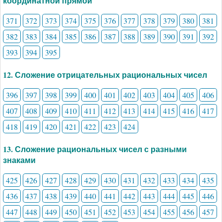
координатной прямой
371
372
373
374
375
376
377
378
379
380
381
382
383
384
385
386
387
388
389
390
391
392
393
394
395
12. Сложение отрицательных рациональных чисел
396
397
398
399
400
401
402
403
404
405
406
407
408
409
410
411
412
413
414
415
416
417
418
419
420
421
422
423
424
13. Сложение рациональных чисел с разными
знаками
425
426
427
428
429
430
431
432
433
434
435
436
437
438
439
440
441
442
443
444
445
446
447
448
449
450
451
452
453
454
455
456
457