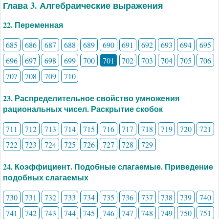
Глава 3. Алгебраические выражения
22. Переменная
685
686
687
688
689
690
691
692
693
694
695
696
697
698
699
700
701
702
703
704
705
706
707
708
709
710
23. Распределительное свойство умножения
рациональных чисел. Раскрытие скобок
711
712
713
714
715
716
717
718
719
720
721
722
723
724
725
726
727
728
729
24. Коэффициент. Подобные слагаемые. Приведение
подобных слагаемых
730
731
732
733
734
735
736
737
738
739
740
741
742
743
744
745
746
747
748
749
750
751