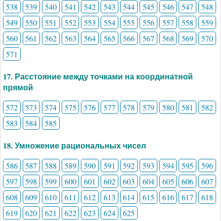
538
539
540
541
542
543
544
545
546
547
548
549
550
551
552
553
554
555
556
557
558
559
560
561
562
563
564
565
566
567
568
569
570
571
17. Расстояние между точками на координатной
прямой
572
573
574
575
576
577
578
579
580
581
582
583
584
585
18. Умножение рациональных чисел
586
587
588
589
590
591
592
593
594
595
596
597
598
599
600
601
602
603
604
605
606
607
608
609
610
611
612
613
614
615
616
617
618
619
620
621
622
623
624
625