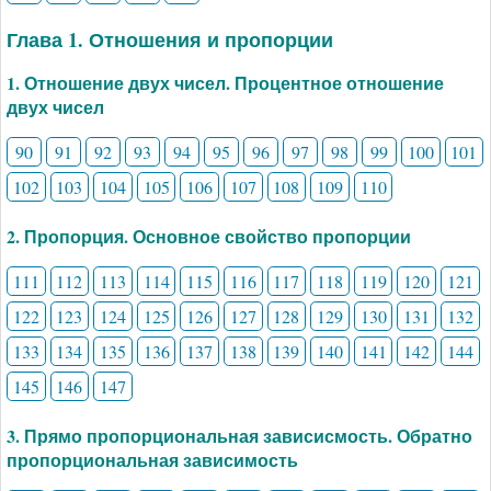
Глава 1. Отношения и пропорции
1. Отношение двух чисел. Процентное отношение
двух чисел
90
91
92
93
94
95
96
97
98
99
100
101
102
103
104
105
106
107
108
109
110
2. Пропорция. Основное свойство пропорции
111
112
113
114
115
116
117
118
119
120
121
122
123
124
125
126
127
128
129
130
131
132
133
134
135
136
137
138
139
140
141
142
144
145
146
147
3. Прямо пропорциональная зависисмость. Обратно
пропорциональная зависимость