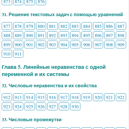
873
874
875
876
31. Решение текстовых задач с помощью уравнений
877
878
879
880
881
882
883
884
885
886
887
888
889
890
891
892
893
894
895
896
897
898
899
900
901
902
903
904
905
906
907
908
909
910
911
Глава 5. Линейные неравенства с одной
переменной и их системы
32. Числовые неравенства и их свойства
912
913
914
915
916
917
918
919
920
921
922
923
924
925
926
927
928
930
33. Числовые промежутки