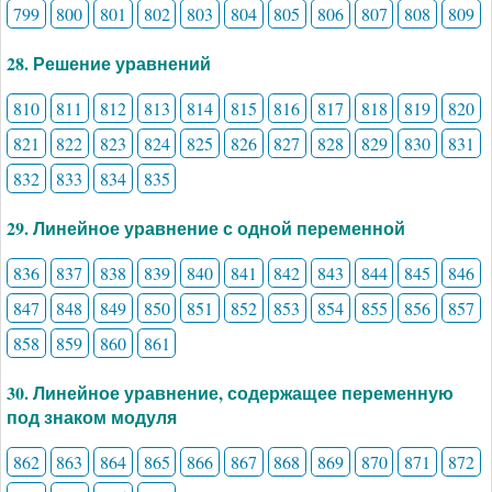
799
800
801
802
803
804
805
806
807
808
809
28. Решение уравнений
810
811
812
813
814
815
816
817
818
819
820
821
822
823
824
825
826
827
828
829
830
831
832
833
834
835
29. Линейное уравнение с одной переменной
836
837
838
839
840
841
842
843
844
845
846
847
848
849
850
851
852
853
854
855
856
857
858
859
860
861
30. Линейное уравнение, содержащее переменную
под знаком модуля
862
863
864
865
866
867
868
869
870
871
872