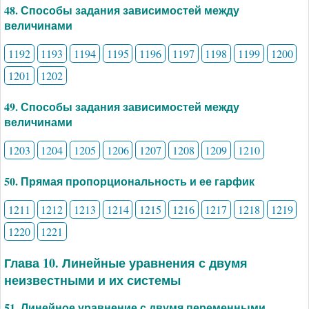
48. Способы задания зависимостей между
величинами
1192
1193
1194
1195
1196
1197
1198
1199
1200
1201
1202
49. Способы задания зависимостей между
величинами
1203
1204
1205
1206
1207
1208
1209
1210
50. Прямая пропорциональность и ее гарфик
1211
1212
1213
1214
1215
1216
1217
1218
1219
1220
1221
Глава 10. Линейные уравнения с двумя
неизвестными и их системы
51. Линейное уравнение с двумя переменными