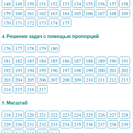
148
149
150
151
152
153
154
155
156
157
158
159
160
161
162
163
164
165
166
167
168
169
170
171
172
173
174
175
4. Решение задач с помощью пропорций
176
177
178
179
180
181
182
183
184
185
186
187
188
189
190
191
192
193
194
195
196
197
198
199
200
201
202
203
204
205
206
207
208
209
210
211
212
213
214
215
216
217
5. Масштаб
218
219
220
221
222
223
224
225
226
227
228
229
230
231
232
233
234
235
236
237
238
239