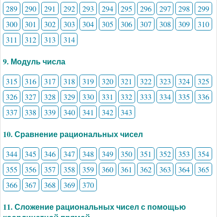
289
290
291
292
293
294
295
296
297
298
299
300
301
302
303
304
305
306
307
308
309
310
311
312
313
314
9. Модуль числа
315
316
317
318
319
320
321
322
323
324
325
326
327
328
329
330
331
332
333
334
335
336
337
338
339
340
341
342
343
10. Сравнение рациональных чисел
344
345
346
347
348
349
350
351
352
353
354
355
356
357
358
359
360
361
362
363
364
365
366
367
368
369
370
11. Сложение рациональных чисел с помощью