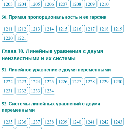
1203
1204
1205
1206
1207
1208
1209
1210
50. Прямая пропорциональность и ее гарфик
1211
1212
1213
1214
1215
1216
1217
1218
1219
1220
1221
Глава 10. Линейные уравнения с двумя
неизвестными и их системы
51. Линейное уравнение с двумя переменными
1222
1223
1224
1225
1226
1227
1228
1229
1230
1231
1232
1233
1234
52. Системы линейных уравнений с двумя
переменными
1235
1236
1237
1238
1239
1240
1241
1242
1243