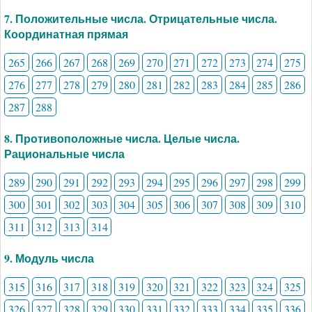
7. Положительные числа. Отрицательные числа.
Координатная прямая
265
266
267
268
269
270
271
272
273
274
275
276
277
278
279
280
281
282
283
284
285
286
287
288
8. Противоположные числа. Целые числа.
Рациональные числа
289
290
291
292
293
294
295
296
297
298
299
300
301
302
303
304
305
306
307
308
309
310
311
312
313
314
9. Модуль числа
315
316
317
318
319
320
321
322
323
324
325
326
327
328
329
330
331
332
333
334
335
336