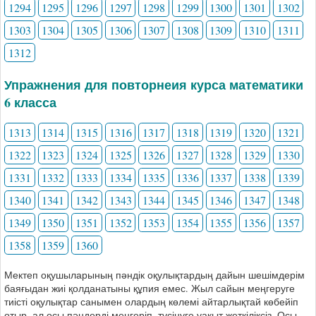
1294
1295
1296
1297
1298
1299
1300
1301
1302
1303
1304
1305
1306
1307
1308
1309
1310
1311
1312
Упражнения для повторнеия курса математики
6 класса
1313
1314
1315
1316
1317
1318
1319
1320
1321
1322
1323
1324
1325
1326
1327
1328
1329
1330
1331
1332
1333
1334
1335
1336
1337
1338
1339
1340
1341
1342
1343
1344
1345
1346
1347
1348
1349
1350
1351
1352
1353
1354
1355
1356
1357
1358
1359
1360
Мектеп оқушыларының пәндік оқулықтардың дайын шешімдерім
баяғыдан жиі қолданатыны құпия емес. Жыл сайын меңгеруге
тиісті оқулықтар санымен олардың көлемі айтарлықтай көбейіп
отыр, ал осы пәндерді менгеріп, түсінуге уақыт жеткіліксіз. Осы