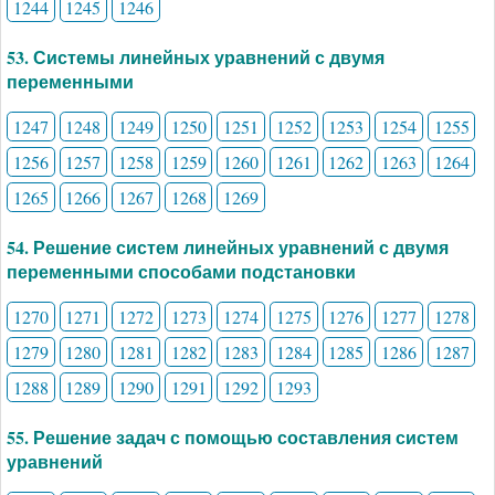
1244
1245
1246
53. Системы линейных уравнений с двумя
переменными
1247
1248
1249
1250
1251
1252
1253
1254
1255
1256
1257
1258
1259
1260
1261
1262
1263
1264
1265
1266
1267
1268
1269
54. Решение систем линейных уравнений с двумя
переменными способами подстановки
1270
1271
1272
1273
1274
1275
1276
1277
1278
1279
1280
1281
1282
1283
1284
1285
1286
1287
1288
1289
1290
1291
1292
1293
55. Решение задач с помощью составления систем
уравнений