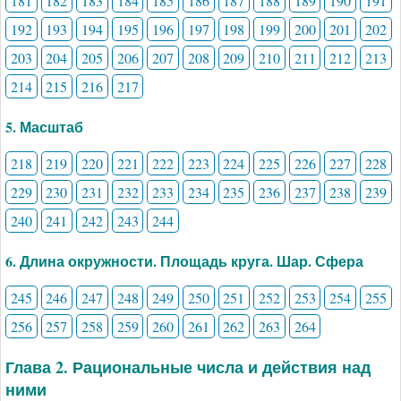
181
182
183
184
185
186
187
188
189
190
191
192
193
194
195
196
197
198
199
200
201
202
203
204
205
206
207
208
209
210
211
212
213
214
215
216
217
5. Масштаб
218
219
220
221
222
223
224
225
226
227
228
229
230
231
232
233
234
235
236
237
238
239
240
241
242
243
244
6. Длина окружности. Площадь круга. Шар. Сфера
245
246
247
248
249
250
251
252
253
254
255
256
257
258
259
260
261
262
263
264
Глава 2. Рациональные числа и действия над
ними