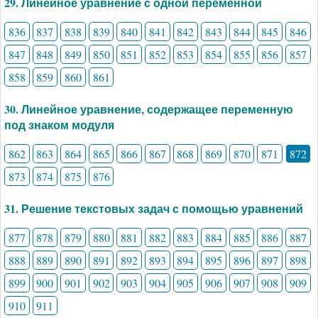
29. Линейное уравнение с одной переменной
836
837
838
839
840
841
842
843
844
845
846
847
848
849
850
851
852
853
854
855
856
857
858
859
860
861
30. Линейное уравнение, содержащее переменную
под знаком модуля
862
863
864
865
866
867
868
869
870
871
872
873
874
875
876
31. Решение текстовых задач с помощью уравнений
877
878
879
880
881
882
883
884
885
886
887
888
889
890
891
892
893
894
895
896
897
898
899
900
901
902
903
904
905
906
907
908
909
910
911