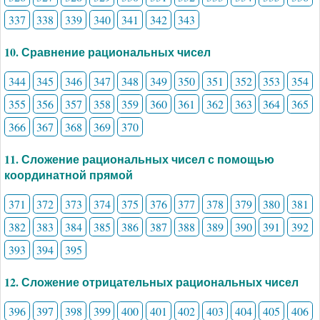
337
338
339
340
341
342
343
10. Сравнение рациональных чисел
344
345
346
347
348
349
350
351
352
353
354
355
356
357
358
359
360
361
362
363
364
365
366
367
368
369
370
11. Сложение рациональных чисел с помощью
координатной прямой
371
372
373
374
375
376
377
378
379
380
381
382
383
384
385
386
387
388
389
390
391
392
393
394
395
12. Сложение отрицательных рациональных чисел
396
397
398
399
400
401
402
403
404
405
406