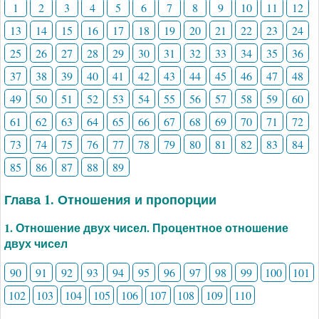
1
2
3
4
5
6
7
8
9
10
11
12
13
14
15
16
17
18
19
20
21
22
23
24
25
26
27
28
29
30
31
32
33
34
35
36
37
38
39
40
41
42
43
44
45
46
47
48
49
50
51
52
53
54
55
56
57
58
59
60
61
62
63
64
65
66
67
68
69
70
71
72
73
74
75
76
77
78
79
80
81
82
83
84
85
86
87
88
89
Глава 1. Отношения и пропорции
1. Отношение двух чисел. Процентное отношение
двух чисел
90
91
92
93
94
95
96
97
98
99
100
101
102
103
104
105
106
107
108
109
110