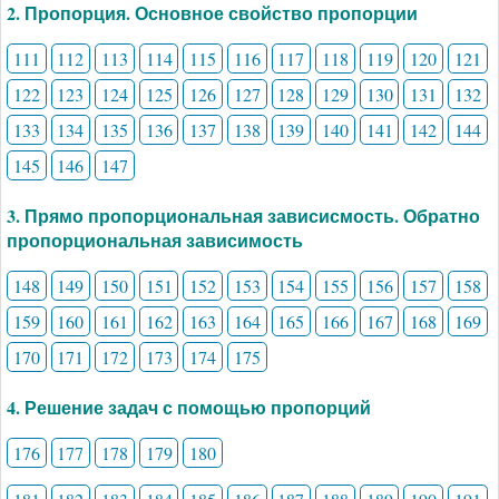
2. Пропорция. Основное свойство пропорции
111
112
113
114
115
116
117
118
119
120
121
122
123
124
125
126
127
128
129
130
131
132
133
134
135
136
137
138
139
140
141
142
144
145
146
147
3. Прямо пропорциональная зависисмость. Обратно
пропорциональная зависимость
148
149
150
151
152
153
154
155
156
157
158
159
160
161
162
163
164
165
166
167
168
169
170
171
172
173
174
175
4. Решение задач с помощью пропорций
176
177
178
179
180