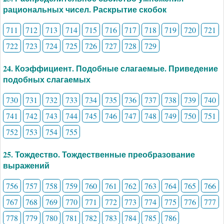
рациональных чисел. Раскрытие скобок
711
712
713
714
715
716
717
718
719
720
721
722
723
724
725
726
727
728
729
24. Коэффициент. Подобные слагаемые. Приведение
подобных слагаемых
730
731
732
733
734
735
736
737
738
739
740
741
742
743
744
745
746
747
748
749
750
751
752
753
754
755
25. Тождество. Тождественные преобразование
выражений
756
757
758
759
760
761
762
763
764
765
766
767
768
769
770
771
772
773
774
775
776
777
778
779
780
781
782
783
784
785
786