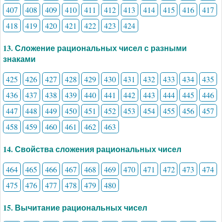
407
408
409
410
411
412
413
414
415
416
417
418
419
420
421
422
423
424
13. Сложение рациональных чисел с разными
знаками
425
426
427
428
429
430
431
432
433
434
435
436
437
438
439
440
441
442
443
444
445
446
447
448
449
450
451
452
453
454
455
456
457
458
459
460
461
462
463
14. Свойства сложения рациональных чисел
464
465
466
467
468
469
470
471
472
473
474
475
476
477
478
479
480
15. Вычитание рациональных чисел