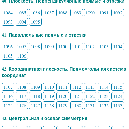
40. Плоскость. Перпендикулярные прямые и отрезки
1084
1085
1086
1087
1088
1089
1090
1091
1092
1093
1094
1095
41. Параллельные прямые и отрезки
1096
1097
1098
1099
1100
1101
1102
1103
1104
1105
1106
42. Координатная плоскость. Прямоугольная система
координат
1107
1108
1109
1110
1111
1112
1113
1114
1115
1116
1117
1118
1119
1120
1121
1122
1123
1124
1125
1126
1127
1128
1129
1130
1131
1132
1133
43. Центральная и осевая симметрия