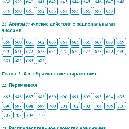
638
639
640
641
642
643
644
645
646
647
648
649
650
651
652
653
654
655
656
657
658
21. Арифметические действия с рациональными
числами
659
660
661
662
663
664
665
666
667
668
669
670
671
672
673
674
675
676
677
678
679
680
681
682
683
684
Глава 3. Алгебраические выражения
22. Переменная
685
686
687
688
689
690
691
692
693
694
695
696
697
698
699
700
701
702
703
704
705
706
707
708
709
710
23. Распределительное свойство умножения