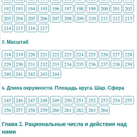
192
193
194
195
196
197
198
199
200
201
202
203
204
205
206
207
208
209
210
211
212
213
214
215
216
217
5. Масштаб
218
219
220
221
222
223
224
225
226
227
228
229
230
231
232
233
234
235
236
237
238
239
240
241
242
243
244
6. Длина окружности. Площадь круга. Шар. Сфера
245
246
247
248
249
250
251
252
253
254
255
256
257
258
259
260
261
262
263
264
Глава 2. Рациональные числа и действия над
ними