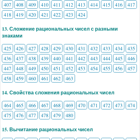
407
408
409
410
411
412
413
414
415
416
417
418
419
420
421
422
423
424
13. Сложение рациональных чисел с разными
знаками
425
426
427
428
429
430
431
432
433
434
435
436
437
438
439
440
441
442
443
444
445
446
447
448
449
450
451
452
453
454
455
456
457
458
459
460
461
462
463
14. Свойства сложения рациональных чисел
464
465
466
467
468
469
470
471
472
473
474
475
476
477
478
479
480
15. Вычитание рациональных чисел