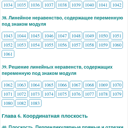
1034
1035
1036
1037
1038
1039
1040
1041
1042
38. Линейное неравенство, содержащее переменную
под знаком модуля
1043
1044
1045
1046
1047
1048
1049
1050
1051
1052
1053
1054
1055
1056
1057
1058
1059
1060
1061
39. Решение линейных неравенств, содержащих
переменную под знаком модуля
1062
1063
1064
1065
1066
1067
1068
1069
1070
1071
1072
1073
1074
1075
1076
1077
1078
1079
1080
1082
1083
Глава 6. Координатная плоскость
40. Плоскость. Перпендикулярные прямые и отрезки