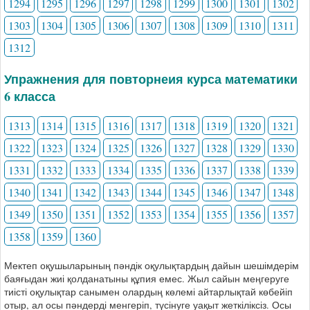
1294
1295
1296
1297
1298
1299
1300
1301
1302
1303
1304
1305
1306
1307
1308
1309
1310
1311
1312
Упражнения для повторнеия курса математики
6 класса
1313
1314
1315
1316
1317
1318
1319
1320
1321
1322
1323
1324
1325
1326
1327
1328
1329
1330
1331
1332
1333
1334
1335
1336
1337
1338
1339
1340
1341
1342
1343
1344
1345
1346
1347
1348
1349
1350
1351
1352
1353
1354
1355
1356
1357
1358
1359
1360
Мектеп оқушыларының пәндік оқулықтардың дайын шешімдерім
баяғыдан жиі қолданатыны құпия емес. Жыл сайын меңгеруге
тиісті оқулықтар санымен олардың көлемі айтарлықтай көбейіп
отыр, ал осы пәндерді менгеріп, түсінуге уақыт жеткіліксіз. Осы