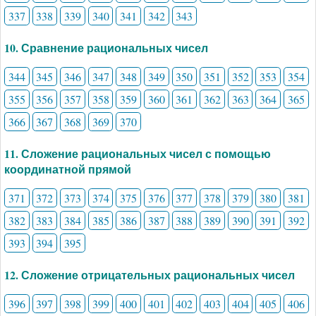
337
338
339
340
341
342
343
10. Сравнение рациональных чисел
344
345
346
347
348
349
350
351
352
353
354
355
356
357
358
359
360
361
362
363
364
365
366
367
368
369
370
11. Сложение рациональных чисел с помощью
координатной прямой
371
372
373
374
375
376
377
378
379
380
381
382
383
384
385
386
387
388
389
390
391
392
393
394
395
12. Сложение отрицательных рациональных чисел
396
397
398
399
400
401
402
403
404
405
406