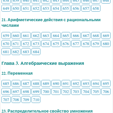
638
639
640
641
642
643
644
645
646
647
648
649
650
651
652
653
654
655
656
657
658
21. Арифметические действия с рациональными
числами
659
660
661
662
663
664
665
666
667
668
669
670
671
672
673
674
675
676
677
678
679
680
681
682
683
684
Глава 3. Алгебраические выражения
22. Переменная
685
686
687
688
689
690
691
692
693
694
695
696
697
698
699
700
701
702
703
704
705
706
707
708
709
710
23. Распределительное свойство умножения