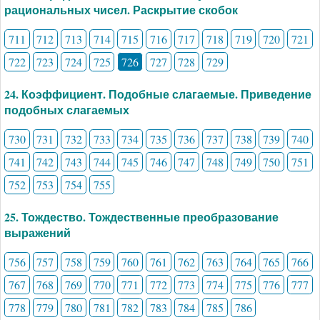
рациональных чисел. Раскрытие скобок
711
712
713
714
715
716
717
718
719
720
721
722
723
724
725
726
727
728
729
24. Коэффициент. Подобные слагаемые. Приведение
подобных слагаемых
730
731
732
733
734
735
736
737
738
739
740
741
742
743
744
745
746
747
748
749
750
751
752
753
754
755
25. Тождество. Тождественные преобразование
выражений
756
757
758
759
760
761
762
763
764
765
766
767
768
769
770
771
772
773
774
775
776
777
778
779
780
781
782
783
784
785
786