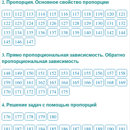
2. Пропорция. Основное свойство пропорции
111
112
113
114
115
116
117
118
119
120
121
122
123
124
125
126
127
128
129
130
131
132
133
134
135
136
137
138
139
140
141
142
144
145
146
147
3. Прямо пропорциональная зависисмость. Обратно
пропорциональная зависимость
148
149
150
151
152
153
154
155
156
157
158
159
160
161
162
163
164
165
166
167
168
169
170
171
172
173
174
175
4. Решение задач с помощью пропорций
176
177
178
179
180
181
182
183
184
185
186
187
188
189
190
191