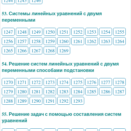
1244
1245
1246
53. Системы линейных уравнений с двумя
переменными
1247
1248
1249
1250
1251
1252
1253
1254
1255
1256
1257
1258
1259
1260
1261
1262
1263
1264
1265
1266
1267
1268
1269
54. Решение систем линейных уравнений с двумя
переменными способами подстановки
1270
1271
1272
1273
1274
1275
1276
1277
1278
1279
1280
1281
1282
1283
1284
1285
1286
1287
1288
1289
1290
1291
1292
1293
55. Решение задач с помощью составления систем
уравнений