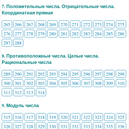
7. Положительные числа. Отрицательные числа.
Координатная прямая
265
266
267
268
269
270
271
272
273
274
275
276
277
278
279
280
281
282
283
284
285
286
287
288
8. Противоположные числа. Целые числа.
Рациональные числа
289
290
291
292
293
294
295
296
297
298
299
300
301
302
303
304
305
306
307
308
309
310
311
312
313
314
9. Модуль числа
315
316
317
318
319
320
321
322
323
324
325
326
327
328
329
330
331
332
333
334
335
336