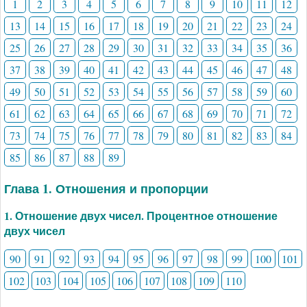
1
2
3
4
5
6
7
8
9
10
11
12
13
14
15
16
17
18
19
20
21
22
23
24
25
26
27
28
29
30
31
32
33
34
35
36
37
38
39
40
41
42
43
44
45
46
47
48
49
50
51
52
53
54
55
56
57
58
59
60
61
62
63
64
65
66
67
68
69
70
71
72
73
74
75
76
77
78
79
80
81
82
83
84
85
86
87
88
89
Глава 1. Отношения и пропорции
1. Отношение двух чисел. Процентное отношение
двух чисел
90
91
92
93
94
95
96
97
98
99
100
101
102
103
104
105
106
107
108
109
110