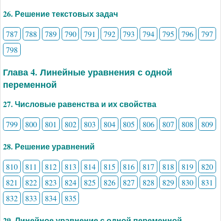
26. Решение текстовых задач
787
788
789
790
791
792
793
794
795
796
797
798
Глава 4. Линейные уравнения с одной
переменной
27. Числовые равенства и их свойства
799
800
801
802
803
804
805
806
807
808
809
28. Решение уравнений
810
811
812
813
814
815
816
817
818
819
820
821
822
823
824
825
826
827
828
829
830
831
832
833
834
835
29. Линейное уравнение с одной переменной