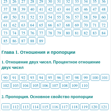
25
26
27
28
29
30
31
32
33
34
35
36
37
38
39
40
41
42
43
44
45
46
47
48
49
50
51
52
53
54
55
56
57
58
59
60
61
62
63
64
65
66
67
68
69
70
71
72
73
74
75
76
77
78
79
80
81
82
83
84
85
86
87
88
89
Глава 1. Отношения и пропорции
1. Отношение двух чисел. Процентное отношение
двух чисел
90
91
92
93
94
95
96
97
98
99
100
101
102
103
104
105
106
107
108
109
110
2. Пропорция. Основное свойство пропорции
111
112
113
114
115
116
117
118
119
120
121