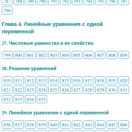
787
788
789
790
791
792
793
794
795
796
797
798
Глава 4. Линейные уравнения с одной
переменной
27. Числовые равенства и их свойства
799
800
801
802
803
804
805
806
807
808
809
28. Решение уравнений
810
811
812
813
814
815
816
817
818
819
820
821
822
823
824
825
826
827
828
829
830
831
832
833
834
835
29. Линейное уравнение с одной переменной
836
837
838
839
840
841
842
843
844
845
846