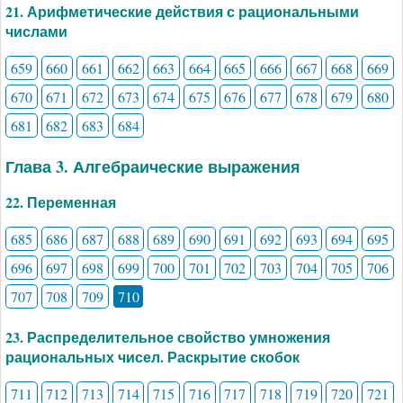
21. Арифметические действия с рациональными
числами
659
660
661
662
663
664
665
666
667
668
669
670
671
672
673
674
675
676
677
678
679
680
681
682
683
684
Глава 3. Алгебраические выражения
22. Переменная
685
686
687
688
689
690
691
692
693
694
695
696
697
698
699
700
701
702
703
704
705
706
707
708
709
710
23. Распределительное свойство умножения
рациональных чисел. Раскрытие скобок
711
712
713
714
715
716
717
718
719
720
721