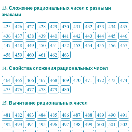
13. Сложение рациональных чисел с разными
знаками
425
426
427
428
429
430
431
432
433
434
435
436
437
438
439
440
441
442
443
444
445
446
447
448
449
450
451
452
453
454
455
456
457
458
459
460
461
462
463
14. Свойства сложения рациональных чисел
464
465
466
467
468
469
470
471
472
473
474
475
476
477
478
479
480
15. Вычитание рациональных чисел
481
482
483
484
485
486
487
488
489
490
491
492
493
494
495
496
497
498
499
500
501
502