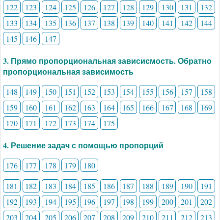
122
123
124
125
126
127
128
129
130
131
132
133
134
135
136
137
138
139
140
141
142
144
145
146
147
3. Прямо пропорциональная зависисмость. Обратно
пропорциональная зависимость
148
149
150
151
152
153
154
155
156
157
158
159
160
161
162
163
164
165
166
167
168
169
170
171
172
173
174
175
4. Решение задач с помощью пропорций
176
177
178
179
180
181
182
183
184
185
186
187
188
189
190
191
192
193
194
195
196
197
198
199
200
201
202
203
204
205
206
207
208
209
210
211
212
213