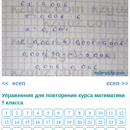
<< есеп
есеп >>
Упражнения для повторения курса математики
5 класса
1
2
3
4
5
6
7
8
9
10
11
12
13
14
15
16
17
18
19
20
21
22
23
24