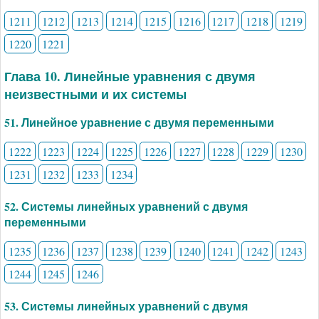
1211
1212
1213
1214
1215
1216
1217
1218
1219
1220
1221
Глава 10. Линейные уравнения с двумя
неизвестными и их системы
51. Линейное уравнение с двумя переменными
1222
1223
1224
1225
1226
1227
1228
1229
1230
1231
1232
1233
1234
52. Системы линейных уравнений с двумя
переменными
1235
1236
1237
1238
1239
1240
1241
1242
1243
1244
1245
1246
53. Системы линейных уравнений с двумя