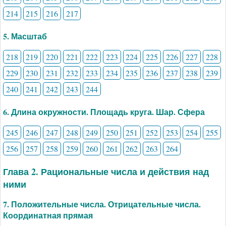
214
215
216
217
5. Масштаб
218
219
220
221
222
223
224
225
226
227
228
229
230
231
232
233
234
235
236
237
238
239
240
241
242
243
244
6. Длина окружности. Площадь круга. Шар. Сфера
245
246
247
248
249
250
251
252
253
254
255
256
257
258
259
260
261
262
263
264
Глава 2. Рациональные числа и действия над
ними
7. Положительные числа. Отрицательные числа.
Координатная прямая