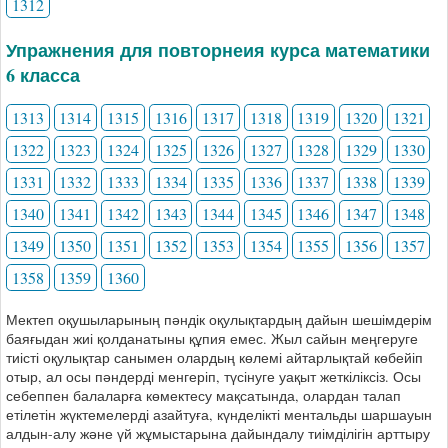
1312
Упражнения для повторнеия курса математики
6 класса
1313
1314
1315
1316
1317
1318
1319
1320
1321
1322
1323
1324
1325
1326
1327
1328
1329
1330
1331
1332
1333
1334
1335
1336
1337
1338
1339
1340
1341
1342
1343
1344
1345
1346
1347
1348
1349
1350
1351
1352
1353
1354
1355
1356
1357
1358
1359
1360
Мектеп оқушыларының пәндік оқулықтардың дайын шешімдерім
баяғыдан жиі қолданатыны құпия емес. Жыл сайын меңгеруге
тиісті оқулықтар санымен олардың көлемі айтарлықтай көбейіп
отыр, ал осы пәндерді менгеріп, түсінуге уақыт жеткіліксіз. Осы
себеппен балаларға көмектесу мақсатында, олардан талап
етілетін жүктемелерді азайтуға, күнделікті ментальды шаршауын
алдын-алу және үй жұмыстарына дайындалу тиімділігін арттыру