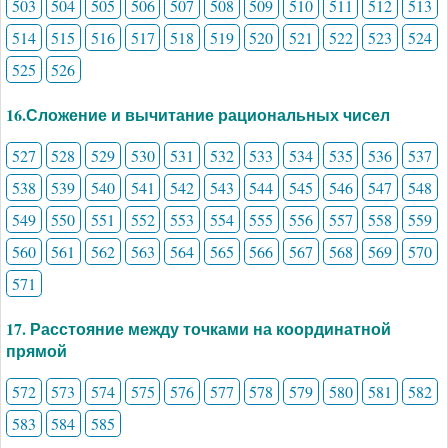
503
504
505
506
507
508
509
510
511
512
513
514
515
516
517
518
519
520
521
522
523
524
525
526
16.Сложение и вычитание рациональных чисел
527
528
529
530
531
532
533
534
535
536
537
538
539
540
541
542
543
544
545
546
547
548
549
550
551
552
553
554
555
556
557
558
559
560
561
562
563
564
565
566
567
568
569
570
571
17. Расстояние между точками на координатной
прямой
572
573
574
575
576
577
578
579
580
581
582
583
584
585