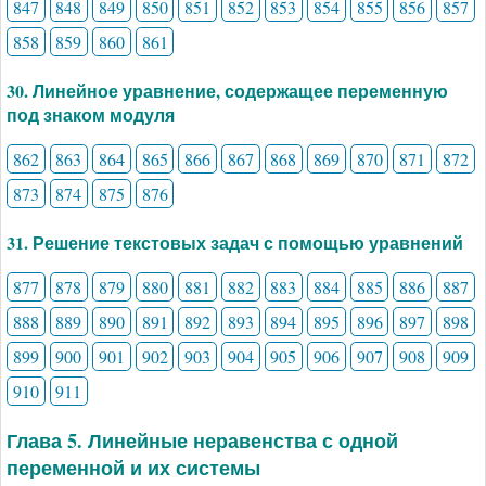
847
848
849
850
851
852
853
854
855
856
857
858
859
860
861
30. Линейное уравнение, содержащее переменную
под знаком модуля
862
863
864
865
866
867
868
869
870
871
872
873
874
875
876
31. Решение текстовых задач с помощью уравнений
877
878
879
880
881
882
883
884
885
886
887
888
889
890
891
892
893
894
895
896
897
898
899
900
901
902
903
904
905
906
907
908
909
910
911
Глава 5. Линейные неравенства с одной
переменной и их системы