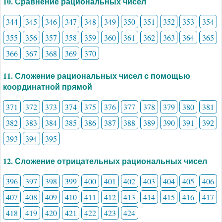
10. Сравнение рациональных чисел
344
345
346
347
348
349
350
351
352
353
354
355
356
357
358
359
360
361
362
363
364
365
366
367
368
369
370
11. Сложение рациональных чисел с помощью
координатной прямой
371
372
373
374
375
376
377
378
379
380
381
382
383
384
385
386
387
388
389
390
391
392
393
394
395
12. Сложение отрицательных рациональных чисел
396
397
398
399
400
401
402
403
404
405
406
407
408
409
410
411
412
413
414
415
416
417
418
419
420
421
422
423
424