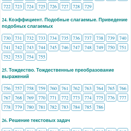
722
723
724
725
726
727
728
729
24. Коэффициент. Подобные слагаемые. Приведение
подобных слагаемых
730
731
732
733
734
735
736
737
738
739
740
741
742
743
744
745
746
747
748
749
750
751
752
753
754
755
25. Тождество. Тождественные преобразование
выражений
756
757
758
759
760
761
762
763
764
765
766
767
768
769
770
771
772
773
774
775
776
777
778
779
780
781
782
783
784
785
786
26. Решение текстовых задач