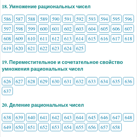
18. Умножение рациональных чисел
586
587
588
589
590
591
592
593
594
595
596
597
598
599
600
601
602
603
604
605
606
607
608
609
610
611
612
613
614
615
616
617
618
619
620
621
622
623
624
625
19. Переместительное и сочетательное свойство
умножения рациональных чисел
626
627
628
629
630
631
632
633
634
635
636
637
20. Деление рациональных чисел
638
639
640
641
642
643
644
645
646
647
648
649
650
651
652
653
654
655
656
657
658