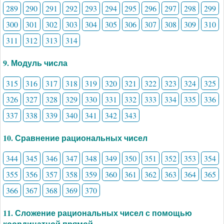
289
290
291
292
293
294
295
296
297
298
299
300
301
302
303
304
305
306
307
308
309
310
311
312
313
314
9. Модуль числа
315
316
317
318
319
320
321
322
323
324
325
326
327
328
329
330
331
332
333
334
335
336
337
338
339
340
341
342
343
10. Сравнение рациональных чисел
344
345
346
347
348
349
350
351
352
353
354
355
356
357
358
359
360
361
362
363
364
365
366
367
368
369
370
11. Сложение рациональных чисел с помощью
координатной прямой