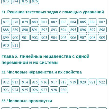
873
874
875
876
31. Решение текстовых задач с помощью уравнений
877
878
879
880
881
882
883
884
885
886
887
888
889
890
891
892
893
894
895
896
897
898
899
900
901
902
903
904
905
906
907
908
909
910
911
Глава 5. Линейные неравенства с одной
переменной и их системы
32. Числовые неравенства и их свойства
912
913
914
915
916
917
918
919
920
921
922
923
924
925
926
927
928
930
33. Числовые промежутки