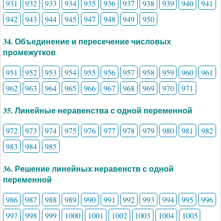
931
932
933
934
935
936
937
938
939
940
941
942
943
944
945
947
948
949
950
34. Объединение и пересечение числовых
промежутков
951
952
953
954
955
956
957
958
959
960
961
962
963
964
965
966
967
968
969
970
971
35. Линейные неравенства с одной переменной
972
973
974
975
976
977
978
979
980
981
982
983
984
985
36. Решение линейных неравенств с одной
переменной
986
987
988
989
990
991
992
993
994
995
996
997
998
999
1000
1001
1002
1003
1004
1005