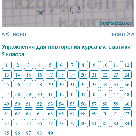
<< есеп
есеп >>
Упражнения для повторения курса математики
5 класса
1
2
3
4
5
6
7
8
9
10
11
12
13
14
15
16
17
18
19
20
21
22
23
24
25
26
27
28
29
30
31
32
33
34
35
36
37
38
39
40
41
42
43
44
45
46
47
48
49
50
51
52
53
54
55
56
57
58
59
60
61
62
63
64
65
66
67
68
69
70
71
72
73
74
75
76
77
78
79
80
81
82
83
84
85
86
87
88
89