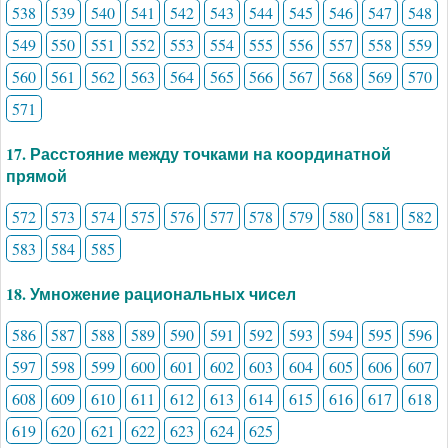
538
539
540
541
542
543
544
545
546
547
548
549
550
551
552
553
554
555
556
557
558
559
560
561
562
563
564
565
566
567
568
569
570
571
17. Расстояние между точками на координатной
прямой
572
573
574
575
576
577
578
579
580
581
582
583
584
585
18. Умножение рациональных чисел
586
587
588
589
590
591
592
593
594
595
596
597
598
599
600
601
602
603
604
605
606
607
608
609
610
611
612
613
614
615
616
617
618
619
620
621
622
623
624
625