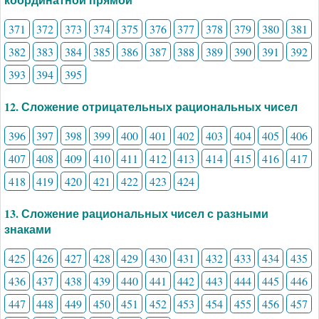
371
372
373
374
375
376
377
378
379
380
381
382
383
384
385
386
387
388
389
390
391
392
393
394
395
12. Сложение отрицательных рациональных чисел
396
397
398
399
400
401
402
403
404
405
406
407
408
409
410
411
412
413
414
415
416
417
418
419
420
421
422
423
424
13. Сложение рациональных чисел с разными
знаками
425
426
427
428
429
430
431
432
433
434
435
436
437
438
439
440
441
442
443
444
445
446
447
448
449
450
451
452
453
454
455
456
457