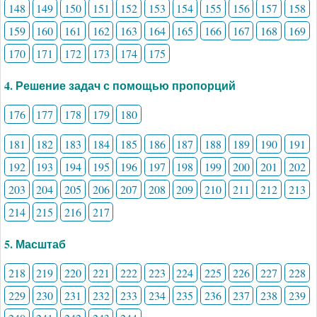
148
149
150
151
152
153
154
155
156
157
158
159
160
161
162
163
164
165
166
167
168
169
170
171
172
173
174
175
4. Решение задач с помощью пропорций
176
177
178
179
180
181
182
183
184
185
186
187
188
189
190
191
192
193
194
195
196
197
198
199
200
201
202
203
204
205
206
207
208
209
210
211
212
213
214
215
216
217
5. Масштаб
218
219
220
221
222
223
224
225
226
227
228
229
230
231
232
233
234
235
236
237
238
239