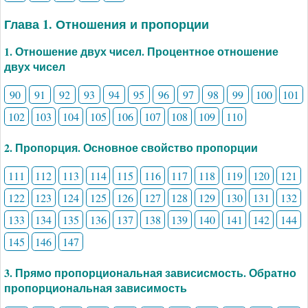
Глава 1. Отношения и пропорции
1. Отношение двух чисел. Процентное отношение
двух чисел
90
91
92
93
94
95
96
97
98
99
100
101
102
103
104
105
106
107
108
109
110
2. Пропорция. Основное свойство пропорции
111
112
113
114
115
116
117
118
119
120
121
122
123
124
125
126
127
128
129
130
131
132
133
134
135
136
137
138
139
140
141
142
144
145
146
147
3. Прямо пропорциональная зависисмость. Обратно
пропорциональная зависимость