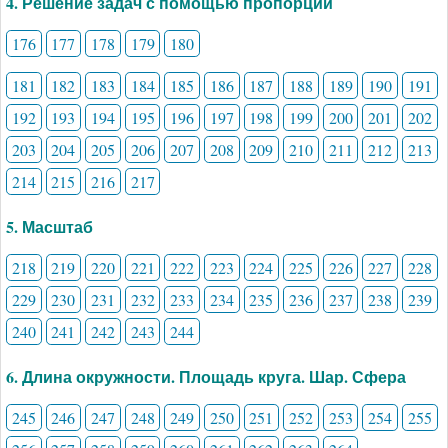
4. Решение задач с помощью пропорций
176
177
178
179
180
181
182
183
184
185
186
187
188
189
190
191
192
193
194
195
196
197
198
199
200
201
202
203
204
205
206
207
208
209
210
211
212
213
214
215
216
217
5. Масштаб
218
219
220
221
222
223
224
225
226
227
228
229
230
231
232
233
234
235
236
237
238
239
240
241
242
243
244
6. Длина окружности. Площадь круга. Шар. Сфера
245
246
247
248
249
250
251
252
253
254
255