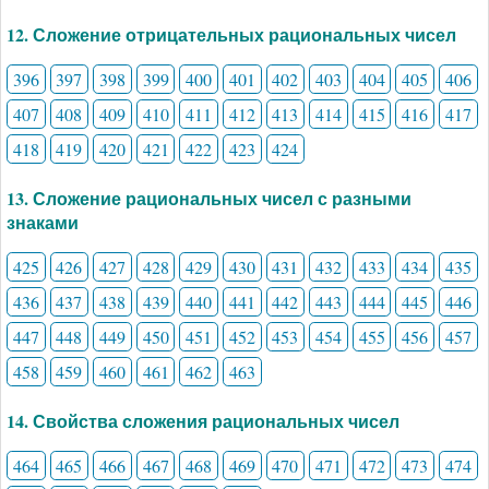
12. Сложение отрицательных рациональных чисел
396
397
398
399
400
401
402
403
404
405
406
407
408
409
410
411
412
413
414
415
416
417
418
419
420
421
422
423
424
13. Сложение рациональных чисел с разными
знаками
425
426
427
428
429
430
431
432
433
434
435
436
437
438
439
440
441
442
443
444
445
446
447
448
449
450
451
452
453
454
455
456
457
458
459
460
461
462
463
14. Свойства сложения рациональных чисел
464
465
466
467
468
469
470
471
472
473
474