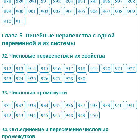
888
889
890
891
892
893
894
895
896
897
898
899
900
901
902
903
904
905
906
907
908
909
910
911
Глава 5. Линейные неравенства с одной
переменной и их системы
32. Числовые неравенства и их свойства
912
913
914
915
916
917
918
919
920
921
922
923
924
925
926
927
928
930
33. Числовые промежутки
931
932
933
934
935
936
937
938
939
940
941
942
943
944
945
947
948
949
950
34. Объединение и пересечение числовых
промежутков