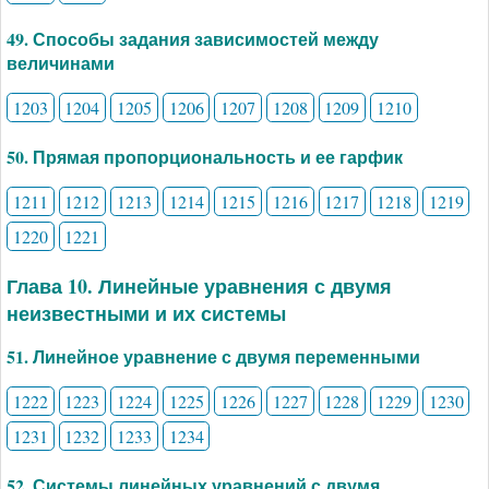
49. Способы задания зависимостей между
величинами
1203
1204
1205
1206
1207
1208
1209
1210
50. Прямая пропорциональность и ее гарфик
1211
1212
1213
1214
1215
1216
1217
1218
1219
1220
1221
Глава 10. Линейные уравнения с двумя
неизвестными и их системы
51. Линейное уравнение с двумя переменными
1222
1223
1224
1225
1226
1227
1228
1229
1230
1231
1232
1233
1234
52. Системы линейных уравнений с двумя