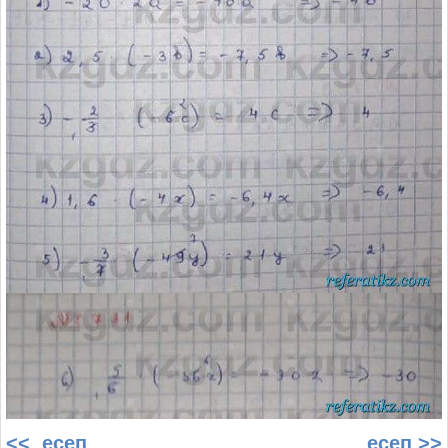
<< есеп
есеп >>