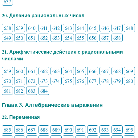
637
20. Деление рациональных чисел
638
639
640
641
642
643
644
645
646
647
648
649
650
651
652
653
654
655
656
657
658
21. Арифметические действия с рациональными
числами
659
660
661
662
663
664
665
666
667
668
669
670
671
672
673
674
675
676
677
678
679
680
681
682
683
684
Глава 3. Алгебраические выражения
22. Переменная
685
686
687
688
689
690
691
692
693
694
695