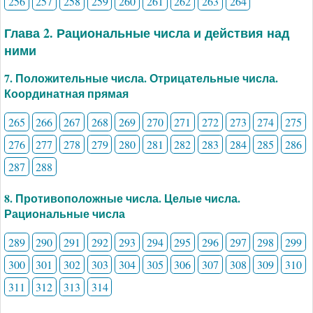
256
257
258
259
260
261
262
263
264
Глава 2. Рациональные числа и действия над
ними
7. Положительные числа. Отрицательные числа.
Координатная прямая
265
266
267
268
269
270
271
272
273
274
275
276
277
278
279
280
281
282
283
284
285
286
287
288
8. Противоположные числа. Целые числа.
Рациональные числа
289
290
291
292
293
294
295
296
297
298
299
300
301
302
303
304
305
306
307
308
309
310
311
312
313
314