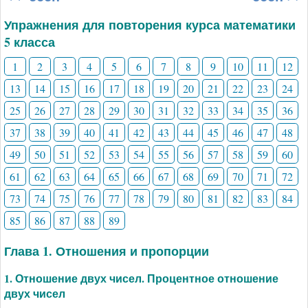
Упражнения для повторения курса математики
5 класса
1
2
3
4
5
6
7
8
9
10
11
12
13
14
15
16
17
18
19
20
21
22
23
24
25
26
27
28
29
30
31
32
33
34
35
36
37
38
39
40
41
42
43
44
45
46
47
48
49
50
51
52
53
54
55
56
57
58
59
60
61
62
63
64
65
66
67
68
69
70
71
72
73
74
75
76
77
78
79
80
81
82
83
84
85
86
87
88
89
Глава 1. Отношения и пропорции
1. Отношение двух чисел. Процентное отношение
двух чисел