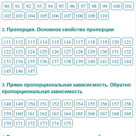
90
91
92
93
94
95
96
97
98
99
100
101
102
103
104
105
106
107
108
109
110
2. Пропорция. Основное свойство пропорции
111
112
113
114
115
116
117
118
119
120
121
122
123
124
125
126
127
128
129
130
131
132
133
134
135
136
137
138
139
140
141
142
144
145
146
147
3. Прямо пропорциональная зависисмость. Обратно
пропорциональная зависимость
148
149
150
151
152
153
154
155
156
157
158
159
160
161
162
163
164
165
166
167
168
169
170
171
172
173
174
175