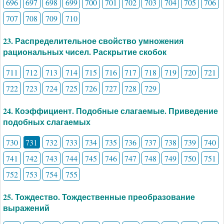
696
697
698
699
700
701
702
703
704
705
706
707
708
709
710
23. Распределительное свойство умножения
рациональных чисел. Раскрытие скобок
711
712
713
714
715
716
717
718
719
720
721
722
723
724
725
726
727
728
729
24. Коэффициент. Подобные слагаемые. Приведение
подобных слагаемых
730
731
732
733
734
735
736
737
738
739
740
741
742
743
744
745
746
747
748
749
750
751
752
753
754
755
25. Тождество. Тождественные преобразование
выражений