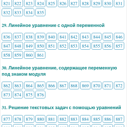
821
822
823
824
825
826
827
828
829
830
831
832
833
834
835
29. Линейное уравнение с одной переменной
836
837
838
839
840
841
842
843
844
845
846
847
848
849
850
851
852
853
854
855
856
857
858
859
860
861
30. Линейное уравнение, содержащее переменную
под знаком модуля
862
863
864
865
866
867
868
869
870
871
872
873
874
875
876
31. Решение текстовых задач с помощью уравнений
877
878
879
880
881
882
883
884
885
886
887