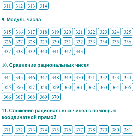
311
312
313
314
9. Модуль числа
315
316
317
318
319
320
321
322
323
324
325
326
327
328
329
330
331
332
333
334
335
336
337
338
339
340
341
342
343
10. Сравнение рациональных чисел
344
345
346
347
348
349
350
351
352
353
354
355
356
357
358
359
360
361
362
363
364
365
366
367
368
369
370
11. Сложение рациональных чисел с помощью
координатной прямой
371
372
373
374
375
376
377
378
379
380
381