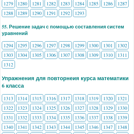
1279
1280
1281
1282
1283
1284
1285
1286
1287
1288
1289
1290
1291
1292
1293
55. Решение задач с помощью составления систем
уравнений
1294
1295
1296
1297
1298
1299
1300
1301
1302
1303
1304
1305
1306
1307
1308
1309
1310
1311
1312
Упражнения для повторнеия курса математики
6 класса
1313
1314
1315
1316
1317
1318
1319
1320
1321
1322
1323
1324
1325
1326
1327
1328
1329
1330
1331
1332
1333
1334
1335
1336
1337
1338
1339
1340
1341
1342
1343
1344
1345
1346
1347
1348