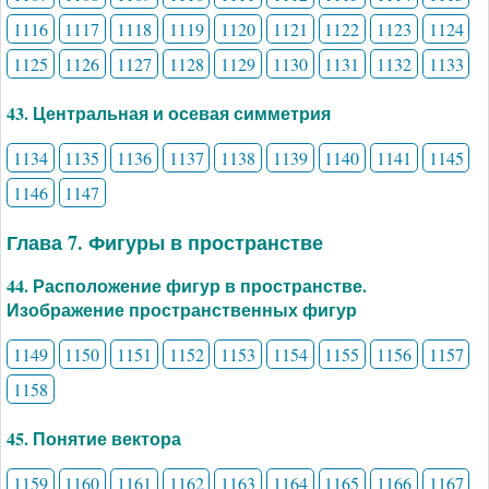
1116
1117
1118
1119
1120
1121
1122
1123
1124
1125
1126
1127
1128
1129
1130
1131
1132
1133
43. Центральная и осевая симметрия
1134
1135
1136
1137
1138
1139
1140
1141
1145
1146
1147
Глава 7. Фигуры в пространстве
44. Расположение фигур в пространстве.
Изображение пространственных фигур
1149
1150
1151
1152
1153
1154
1155
1156
1157
1158
45. Понятие вектора
1159
1160
1161
1162
1163
1164
1165
1166
1167