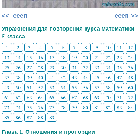
<< есеп
есеп >>
Упражнения для повторения курса математики
5 класса
1
2
3
4
5
6
7
8
9
10
11
12
13
14
15
16
17
18
19
20
21
22
23
24
25
26
27
28
29
30
31
32
33
34
35
36
37
38
39
40
41
42
43
44
45
46
47
48
49
50
51
52
53
54
55
56
57
58
59
60
61
62
63
64
65
66
67
68
69
70
71
72
73
74
75
76
77
78
79
80
81
82
83
84
85
86
87
88
89
Глава 1. Отношения и пропорции