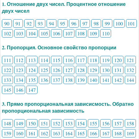
1. Отношение двух чисел. Процентное отношение
двух чисел
90
91
92
93
94
95
96
97
98
99
100
101
102
103
104
105
106
107
108
109
110
2. Пропорция. Основное свойство пропорции
111
112
113
114
115
116
117
118
119
120
121
122
123
124
125
126
127
128
129
130
131
132
133
134
135
136
137
138
139
140
141
142
144
145
146
147
3. Прямо пропорциональная зависисмость. Обратно
пропорциональная зависимость
148
149
150
151
152
153
154
155
156
157
158
159
160
161
162
163
164
165
166
167
168
169