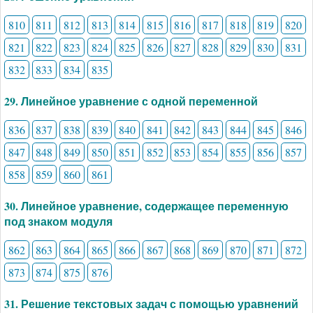
810
811
812
813
814
815
816
817
818
819
820
821
822
823
824
825
826
827
828
829
830
831
832
833
834
835
29. Линейное уравнение с одной переменной
836
837
838
839
840
841
842
843
844
845
846
847
848
849
850
851
852
853
854
855
856
857
858
859
860
861
30. Линейное уравнение, содержащее переменную
под знаком модуля
862
863
864
865
866
867
868
869
870
871
872
873
874
875
876
31. Решение текстовых задач с помощью уравнений