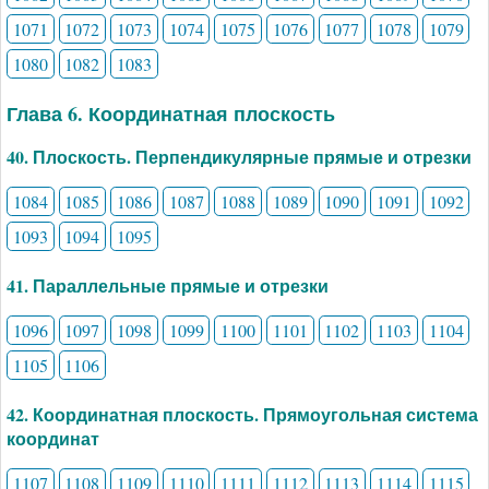
1071
1072
1073
1074
1075
1076
1077
1078
1079
1080
1082
1083
Глава 6. Координатная плоскость
40. Плоскость. Перпендикулярные прямые и отрезки
1084
1085
1086
1087
1088
1089
1090
1091
1092
1093
1094
1095
41. Параллельные прямые и отрезки
1096
1097
1098
1099
1100
1101
1102
1103
1104
1105
1106
42. Координатная плоскость. Прямоугольная система
координат
1107
1108
1109
1110
1111
1112
1113
1114
1115