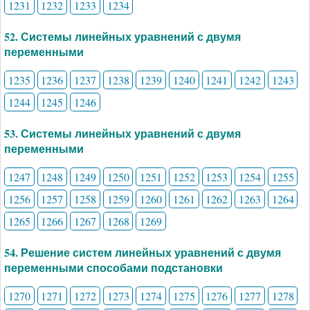
1231
1232
1233
1234
52. Системы линейных уравнений с двумя
переменными
1235
1236
1237
1238
1239
1240
1241
1242
1243
1244
1245
1246
53. Системы линейных уравнений с двумя
переменными
1247
1248
1249
1250
1251
1252
1253
1254
1255
1256
1257
1258
1259
1260
1261
1262
1263
1264
1265
1266
1267
1268
1269
54. Решение систем линейных уравнений с двумя
переменными способами подстановки
1270
1271
1272
1273
1274
1275
1276
1277
1278