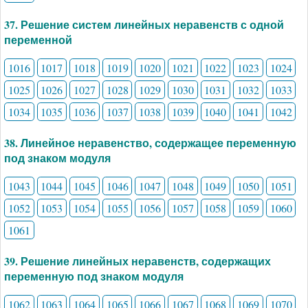
37. Решение систем линейных неравенств с одной
переменной
1016
1017
1018
1019
1020
1021
1022
1023
1024
1025
1026
1027
1028
1029
1030
1031
1032
1033
1034
1035
1036
1037
1038
1039
1040
1041
1042
38. Линейное неравенство, содержащее переменную
под знаком модуля
1043
1044
1045
1046
1047
1048
1049
1050
1051
1052
1053
1054
1055
1056
1057
1058
1059
1060
1061
39. Решение линейных неравенств, содержащих
переменную под знаком модуля
1062
1063
1064
1065
1066
1067
1068
1069
1070