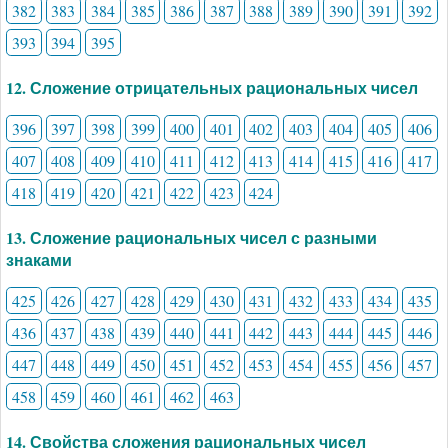
382
383
384
385
386
387
388
389
390
391
392
393
394
395
12. Сложение отрицательных рациональных чисел
396
397
398
399
400
401
402
403
404
405
406
407
408
409
410
411
412
413
414
415
416
417
418
419
420
421
422
423
424
13. Сложение рациональных чисел с разными
знаками
425
426
427
428
429
430
431
432
433
434
435
436
437
438
439
440
441
442
443
444
445
446
447
448
449
450
451
452
453
454
455
456
457
458
459
460
461
462
463
14. Свойства сложения рациональных чисел