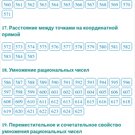
560
561
562
563
564
565
566
567
568
569
570
571
17. Расстояние между точками на координатной
прямой
572
573
574
575
576
577
578
579
580
581
582
583
584
585
18. Умножение рациональных чисел
586
587
588
589
590
591
592
593
594
595
596
597
598
599
600
601
602
603
604
605
606
607
608
609
610
611
612
613
614
615
616
617
618
619
620
621
622
623
624
625
19. Переместительное и сочетательное свойство
умножения рациональных чисел