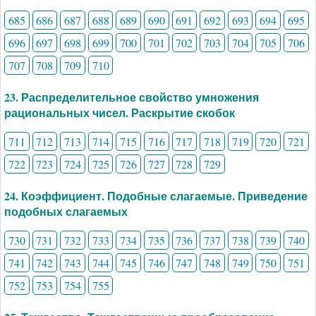
685
686
687
688
689
690
691
692
693
694
695
696
697
698
699
700
701
702
703
704
705
706
707
708
709
710
23. Распределительное свойство умножения
рациональных чисел. Раскрытие скобок
711
712
713
714
715
716
717
718
719
720
721
722
723
724
725
726
727
728
729
24. Коэффициент. Подобные слагаемые. Приведение
подобных слагаемых
730
731
732
733
734
735
736
737
738
739
740
741
742
743
744
745
746
747
748
749
750
751
752
753
754
755