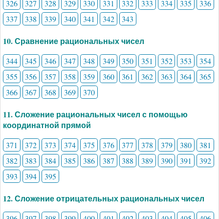
326
327
328
329
330
331
332
333
334
335
336
337
338
339
340
341
342
343
10. Сравнение рациональных чисел
344
345
346
347
348
349
350
351
352
353
354
355
356
357
358
359
360
361
362
363
364
365
366
367
368
369
370
11. Сложение рациональных чисел с помощью
координатной прямой
371
372
373
374
375
376
377
378
379
380
381
382
383
384
385
386
387
388
389
390
391
392
393
394
395
12. Сложение отрицательных рациональных чисел
396
397
398
399
400
401
402
403
404
405
406