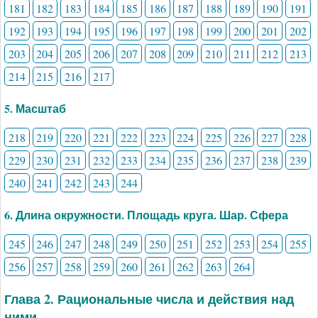
181
182
183
184
185
186
187
188
189
190
191
192
193
194
195
196
197
198
199
200
201
202
203
204
205
206
207
208
209
210
211
212
213
214
215
216
217
5. Масштаб
218
219
220
221
222
223
224
225
226
227
228
229
230
231
232
233
234
235
236
237
238
239
240
241
242
243
244
6. Длина окружности. Площадь круга. Шар. Сфера
245
246
247
248
249
250
251
252
253
254
255
256
257
258
259
260
261
262
263
264
Глава 2. Рациональные числа и действия над
ними