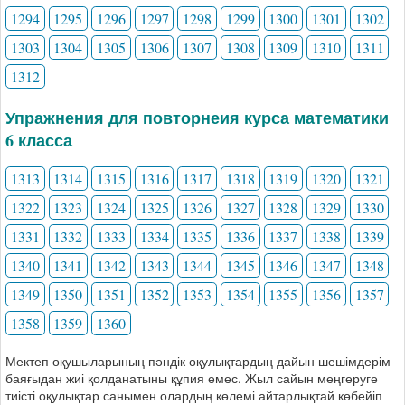
1294
1295
1296
1297
1298
1299
1300
1301
1302
1303
1304
1305
1306
1307
1308
1309
1310
1311
1312
Упражнения для повторнеия курса математики
6 класса
1313
1314
1315
1316
1317
1318
1319
1320
1321
1322
1323
1324
1325
1326
1327
1328
1329
1330
1331
1332
1333
1334
1335
1336
1337
1338
1339
1340
1341
1342
1343
1344
1345
1346
1347
1348
1349
1350
1351
1352
1353
1354
1355
1356
1357
1358
1359
1360
Мектеп оқушыларының пәндік оқулықтардың дайын шешімдерім
баяғыдан жиі қолданатыны құпия емес. Жыл сайын меңгеруге
тиісті оқулықтар санымен олардың көлемі айтарлықтай көбейіп