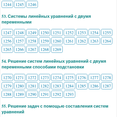
1244
1245
1246
53. Системы линейных уравнений с двумя
переменными
1247
1248
1249
1250
1251
1252
1253
1254
1255
1256
1257
1258
1259
1260
1261
1262
1263
1264
1265
1266
1267
1268
1269
54. Решение систем линейных уравнений с двумя
переменными способами подстановки
1270
1271
1272
1273
1274
1275
1276
1277
1278
1279
1280
1281
1282
1283
1284
1285
1286
1287
1288
1289
1290
1291
1292
1293
55. Решение задач с помощью составления систем
уравнений