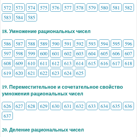
572
573
574
575
576
577
578
579
580
581
582
583
584
585
18. Умножение рациональных чисел
586
587
588
589
590
591
592
593
594
595
596
597
598
599
600
601
602
603
604
605
606
607
608
609
610
611
612
613
614
615
616
617
618
619
620
621
622
623
624
625
19. Переместительное и сочетательное свойство
умножения рациональных чисел
626
627
628
629
630
631
632
633
634
635
636
637
20. Деление рациональных чисел