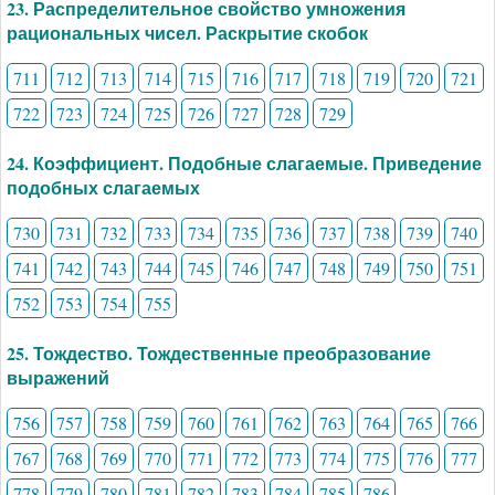
23. Распределительное свойство умножения
рациональных чисел. Раскрытие скобок
711
712
713
714
715
716
717
718
719
720
721
722
723
724
725
726
727
728
729
24. Коэффициент. Подобные слагаемые. Приведение
подобных слагаемых
730
731
732
733
734
735
736
737
738
739
740
741
742
743
744
745
746
747
748
749
750
751
752
753
754
755
25. Тождество. Тождественные преобразование
выражений
756
757
758
759
760
761
762
763
764
765
766
767
768
769
770
771
772
773
774
775
776
777
778
779
780
781
782
783
784
785
786