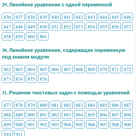
29. Линейное уравнение с одной переменной
836
837
838
839
840
841
842
843
844
845
846
847
848
849
850
851
852
853
854
855
856
857
858
859
860
861
30. Линейное уравнение, содержащее переменную
под знаком модуля
862
863
864
865
866
867
868
869
870
871
872
873
874
875
876
31. Решение текстовых задач с помощью уравнений
877
878
879
880
881
882
883
884
885
886
887
888
889
890
891
892
893
894
895
896
897
898
899
900
901
902
903
904
905
906
907
908
909
910
911