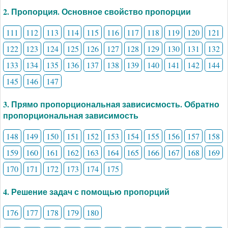
2. Пропорция. Основное свойство пропорции
111
112
113
114
115
116
117
118
119
120
121
122
123
124
125
126
127
128
129
130
131
132
133
134
135
136
137
138
139
140
141
142
144
145
146
147
3. Прямо пропорциональная зависисмость. Обратно
пропорциональная зависимость
148
149
150
151
152
153
154
155
156
157
158
159
160
161
162
163
164
165
166
167
168
169
170
171
172
173
174
175
4. Решение задач с помощью пропорций
176
177
178
179
180