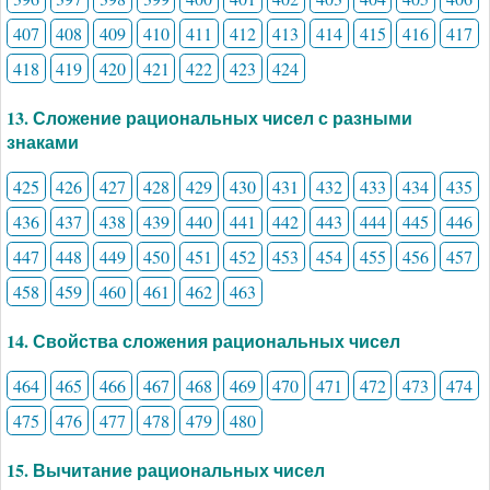
407
408
409
410
411
412
413
414
415
416
417
418
419
420
421
422
423
424
13. Сложение рациональных чисел с разными
знаками
425
426
427
428
429
430
431
432
433
434
435
436
437
438
439
440
441
442
443
444
445
446
447
448
449
450
451
452
453
454
455
456
457
458
459
460
461
462
463
14. Свойства сложения рациональных чисел
464
465
466
467
468
469
470
471
472
473
474
475
476
477
478
479
480
15. Вычитание рациональных чисел