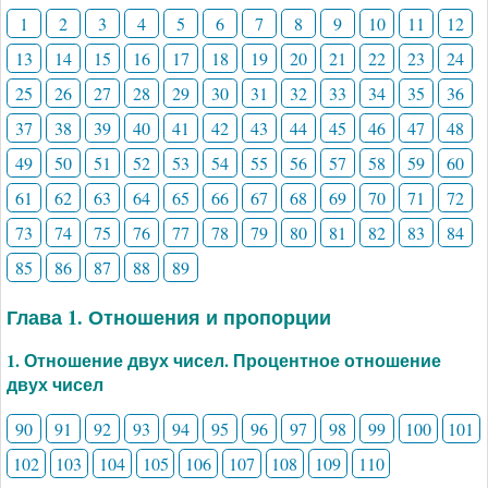
1
2
3
4
5
6
7
8
9
10
11
12
13
14
15
16
17
18
19
20
21
22
23
24
25
26
27
28
29
30
31
32
33
34
35
36
37
38
39
40
41
42
43
44
45
46
47
48
49
50
51
52
53
54
55
56
57
58
59
60
61
62
63
64
65
66
67
68
69
70
71
72
73
74
75
76
77
78
79
80
81
82
83
84
85
86
87
88
89
Глава 1. Отношения и пропорции
1. Отношение двух чисел. Процентное отношение
двух чисел
90
91
92
93
94
95
96
97
98
99
100
101
102
103
104
105
106
107
108
109
110