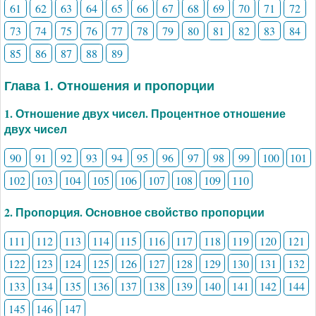
61
62
63
64
65
66
67
68
69
70
71
72
73
74
75
76
77
78
79
80
81
82
83
84
85
86
87
88
89
Глава 1. Отношения и пропорции
1. Отношение двух чисел. Процентное отношение
двух чисел
90
91
92
93
94
95
96
97
98
99
100
101
102
103
104
105
106
107
108
109
110
2. Пропорция. Основное свойство пропорции
111
112
113
114
115
116
117
118
119
120
121
122
123
124
125
126
127
128
129
130
131
132
133
134
135
136
137
138
139
140
141
142
144
145
146
147