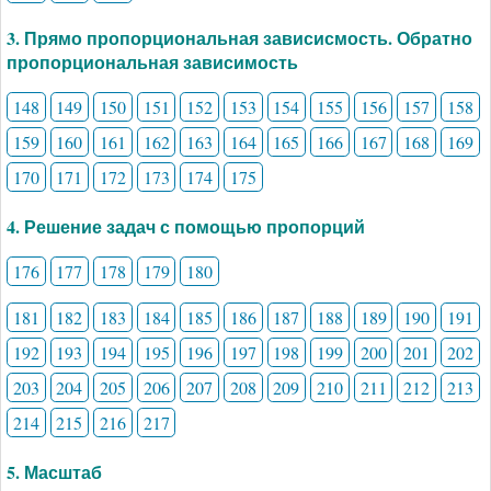
3. Прямо пропорциональная зависисмость. Обратно
пропорциональная зависимость
148
149
150
151
152
153
154
155
156
157
158
159
160
161
162
163
164
165
166
167
168
169
170
171
172
173
174
175
4. Решение задач с помощью пропорций
176
177
178
179
180
181
182
183
184
185
186
187
188
189
190
191
192
193
194
195
196
197
198
199
200
201
202
203
204
205
206
207
208
209
210
211
212
213
214
215
216
217
5. Масштаб