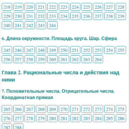
218
219
220
221
222
223
224
225
226
227
228
229
230
231
232
233
234
235
236
237
238
239
240
241
242
243
244
6. Длина окружности. Площадь круга. Шар. Сфера
245
246
247
248
249
250
251
252
253
254
255
256
257
258
259
260
261
262
263
264
Глава 2. Рациональные числа и действия над
ними
7. Положительные числа. Отрицательные числа.
Координатная прямая
265
266
267
268
269
270
271
272
273
274
275
276
277
278
279
280
281
282
283
284
285
286
287
288