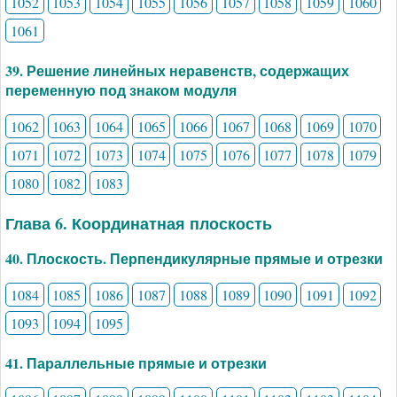
1052
1053
1054
1055
1056
1057
1058
1059
1060
1061
39. Решение линейных неравенств, содержащих
переменную под знаком модуля
1062
1063
1064
1065
1066
1067
1068
1069
1070
1071
1072
1073
1074
1075
1076
1077
1078
1079
1080
1082
1083
Глава 6. Координатная плоскость
40. Плоскость. Перпендикулярные прямые и отрезки
1084
1085
1086
1087
1088
1089
1090
1091
1092
1093
1094
1095
41. Параллельные прямые и отрезки