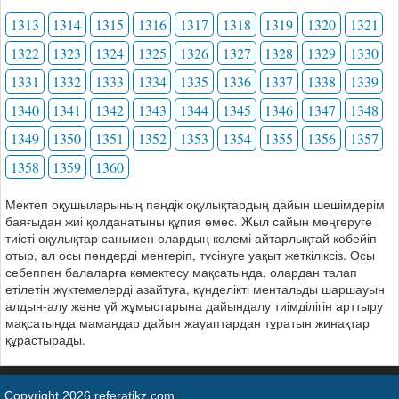
1313
1314
1315
1316
1317
1318
1319
1320
1321
1322
1323
1324
1325
1326
1327
1328
1329
1330
1331
1332
1333
1334
1335
1336
1337
1338
1339
1340
1341
1342
1343
1344
1345
1346
1347
1348
1349
1350
1351
1352
1353
1354
1355
1356
1357
1358
1359
1360
Мектеп оқушыларының пәндік оқулықтардың дайын шешімдерім
баяғыдан жиі қолданатыны құпия емес. Жыл сайын меңгеруге
тиісті оқулықтар санымен олардың көлемі айтарлықтай көбейіп
отыр, ал осы пәндерді менгеріп, түсінуге уақыт жеткіліксіз. Осы
себеппен балаларға көмектесу мақсатында, олардан талап
етілетін жүктемелерді азайтуға, күнделікті ментальды шаршауын
алдын-алу және үй жұмыстарына дайындалу тиімділігін арттыру
мақсатында мамандар дайын жауаптардан тұратын жинақтар
құрастырады.
Copyright 2026 referatikz.com