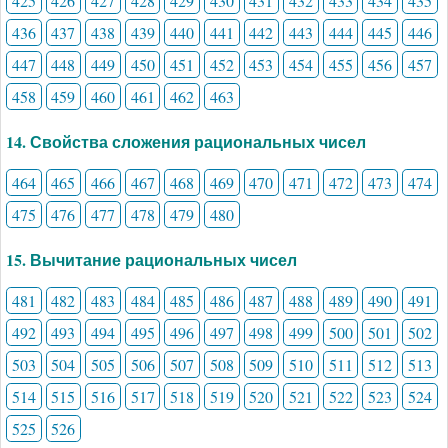
425
426
427
428
429
430
431
432
433
434
435
436
437
438
439
440
441
442
443
444
445
446
447
448
449
450
451
452
453
454
455
456
457
458
459
460
461
462
463
14. Свойства сложения рациональных чисел
464
465
466
467
468
469
470
471
472
473
474
475
476
477
478
479
480
15. Вычитание рациональных чисел
481
482
483
484
485
486
487
488
489
490
491
492
493
494
495
496
497
498
499
500
501
502
503
504
505
506
507
508
509
510
511
512
513
514
515
516
517
518
519
520
521
522
523
524
525
526