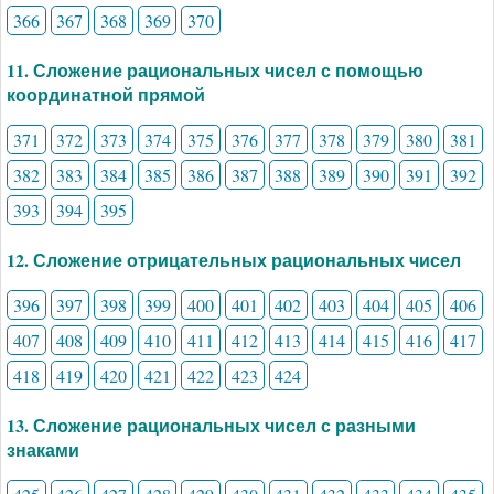
366
367
368
369
370
11. Сложение рациональных чисел с помощью
координатной прямой
371
372
373
374
375
376
377
378
379
380
381
382
383
384
385
386
387
388
389
390
391
392
393
394
395
12. Сложение отрицательных рациональных чисел
396
397
398
399
400
401
402
403
404
405
406
407
408
409
410
411
412
413
414
415
416
417
418
419
420
421
422
423
424
13. Сложение рациональных чисел с разными
знаками