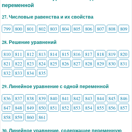
переменной
27. Числовые равенства и их свойства
799
800
801
802
803
804
805
806
807
808
809
28. Решение уравнений
810
811
812
813
814
815
816
817
818
819
820
821
822
823
824
825
826
827
828
829
830
831
832
833
834
835
29. Линейное уравнение с одной переменной
836
837
838
839
840
841
842
843
844
845
846
847
848
849
850
851
852
853
854
855
856
857
858
859
860
861
30. Линейное уравнение, содержащее переменную