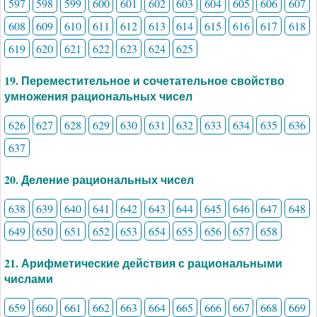
597
598
599
600
601
602
603
604
605
606
607
608
609
610
611
612
613
614
615
616
617
618
619
620
621
622
623
624
625
19. Переместительное и сочетательное свойство
умножения рациональных чисел
626
627
628
629
630
631
632
633
634
635
636
637
20. Деление рациональных чисел
638
639
640
641
642
643
644
645
646
647
648
649
650
651
652
653
654
655
656
657
658
21. Арифметические действия с рациональными
числами
659
660
661
662
663
664
665
666
667
668
669