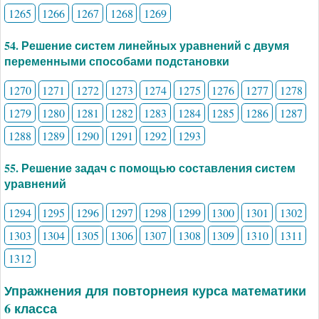
1265
1266
1267
1268
1269
54. Решение систем линейных уравнений с двумя
переменными способами подстановки
1270
1271
1272
1273
1274
1275
1276
1277
1278
1279
1280
1281
1282
1283
1284
1285
1286
1287
1288
1289
1290
1291
1292
1293
55. Решение задач с помощью составления систем
уравнений
1294
1295
1296
1297
1298
1299
1300
1301
1302
1303
1304
1305
1306
1307
1308
1309
1310
1311
1312
Упражнения для повторнеия курса математики
6 класса