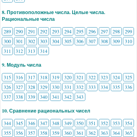
8. Противоположные числа. Целые числа.
Рациональные числа
289
290
291
292
293
294
295
296
297
298
299
300
301
302
303
304
305
306
307
308
309
310
311
312
313
314
9. Модуль числа
315
316
317
318
319
320
321
322
323
324
325
326
327
328
329
330
331
332
333
334
335
336
337
338
339
340
341
342
343
10. Сравнение рациональных чисел
344
345
346
347
348
349
350
351
352
353
354
355
356
357
358
359
360
361
362
363
364
365