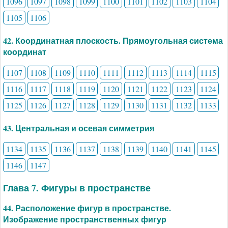
1096
1097
1098
1099
1100
1101
1102
1103
1104
1105
1106
42. Координатная плоскость. Прямоугольная система
координат
1107
1108
1109
1110
1111
1112
1113
1114
1115
1116
1117
1118
1119
1120
1121
1122
1123
1124
1125
1126
1127
1128
1129
1130
1131
1132
1133
43. Центральная и осевая симметрия
1134
1135
1136
1137
1138
1139
1140
1141
1145
1146
1147
Глава 7. Фигуры в пространстве
44. Расположение фигур в пространстве.
Изображение пространственных фигур