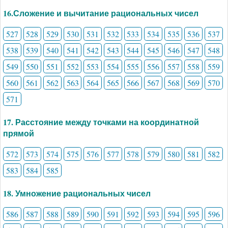
16.Сложение и вычитание рациональных чисел
527
528
529
530
531
532
533
534
535
536
537
538
539
540
541
542
543
544
545
546
547
548
549
550
551
552
553
554
555
556
557
558
559
560
561
562
563
564
565
566
567
568
569
570
571
17. Расстояние между точками на координатной
прямой
572
573
574
575
576
577
578
579
580
581
582
583
584
585
18. Умножение рациональных чисел
586
587
588
589
590
591
592
593
594
595
596