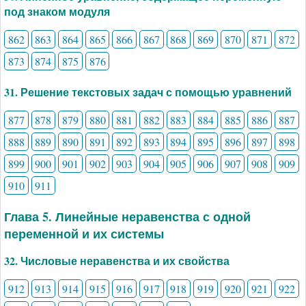
под знаком модуля
862
863
864
865
866
867
868
869
870
871
872
873
874
875
876
31. Решение текстовых задач с помощью уравнений
877
878
879
880
881
882
883
884
885
886
887
888
889
890
891
892
893
894
895
896
897
898
899
900
901
902
903
904
905
906
907
908
909
910
911
Глава 5. Линейные неравенства с одной
переменной и их системы
32. Числовые неравенства и их свойства
912
913
914
915
916
917
918
919
920
921
922