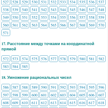
527
528
529
530
531
532
533
534
535
536
537
538
539
540
541
542
543
544
545
546
547
548
549
550
551
552
553
554
555
556
557
558
559
560
561
562
563
564
565
566
567
568
569
570
571
17. Расстояние между точками на координатной
прямой
572
573
574
575
576
577
578
579
580
581
582
583
584
585
18. Умножение рациональных чисел
586
587
588
589
590
591
592
593
594
595
596
597
598
599
600
601
602
603
604
605
606
607
608
609
610
611
612
613
614
615
616
617
618