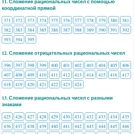
11. Сложение рациональных чисел с помощью
координатной прямой
371
372
373
374
375
376
377
378
379
380
381
382
383
384
385
386
387
388
389
390
391
392
393
394
395
12. Сложение отрицательных рациональных чисел
396
397
398
399
400
401
402
403
404
405
406
407
408
409
410
411
412
413
414
415
416
417
418
419
420
421
422
423
424
13. Сложение рациональных чисел с разными
знаками
425
426
427
428
429
430
431
432
433
434
435
436
437
438
439
440
441
442
443
444
445
446