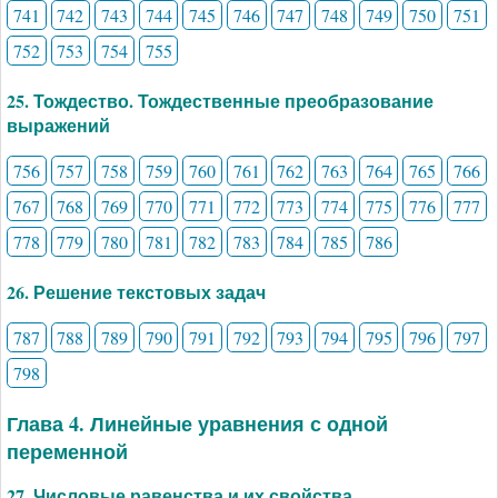
741
742
743
744
745
746
747
748
749
750
751
752
753
754
755
25. Тождество. Тождественные преобразование
выражений
756
757
758
759
760
761
762
763
764
765
766
767
768
769
770
771
772
773
774
775
776
777
778
779
780
781
782
783
784
785
786
26. Решение текстовых задач
787
788
789
790
791
792
793
794
795
796
797
798
Глава 4. Линейные уравнения с одной
переменной
27. Числовые равенства и их свойства