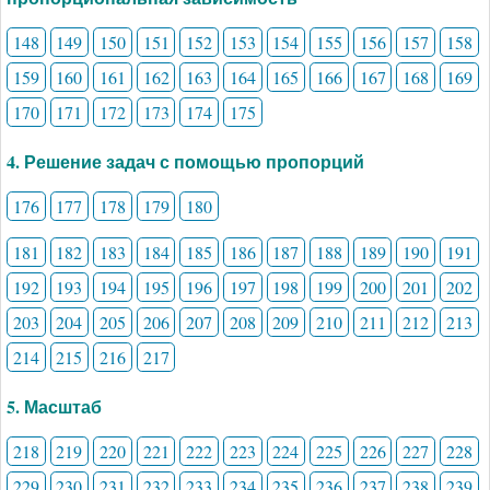
148
149
150
151
152
153
154
155
156
157
158
159
160
161
162
163
164
165
166
167
168
169
170
171
172
173
174
175
4. Решение задач с помощью пропорций
176
177
178
179
180
181
182
183
184
185
186
187
188
189
190
191
192
193
194
195
196
197
198
199
200
201
202
203
204
205
206
207
208
209
210
211
212
213
214
215
216
217
5. Масштаб
218
219
220
221
222
223
224
225
226
227
228
229
230
231
232
233
234
235
236
237
238
239