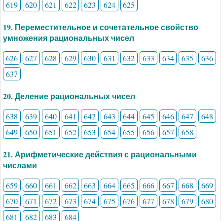
619
620
621
622
623
624
625
19. Переместительное и сочетательное свойство
умножения рациональных чисел
626
627
628
629
630
631
632
633
634
635
636
637
20. Деление рациональных чисел
638
639
640
641
642
643
644
645
646
647
648
649
650
651
652
653
654
655
656
657
658
21. Арифметические действия с рациональными
числами
659
660
661
662
663
664
665
666
667
668
669
670
671
672
673
674
675
676
677
678
679
680
681
682
683
684