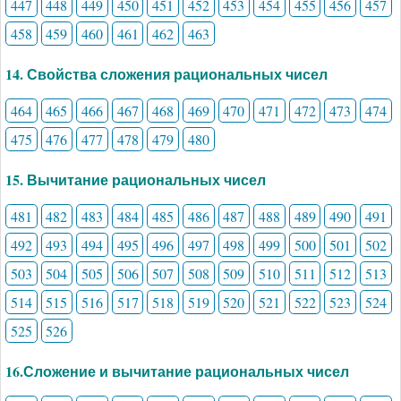
447
448
449
450
451
452
453
454
455
456
457
458
459
460
461
462
463
14. Свойства сложения рациональных чисел
464
465
466
467
468
469
470
471
472
473
474
475
476
477
478
479
480
15. Вычитание рациональных чисел
481
482
483
484
485
486
487
488
489
490
491
492
493
494
495
496
497
498
499
500
501
502
503
504
505
506
507
508
509
510
511
512
513
514
515
516
517
518
519
520
521
522
523
524
525
526
16.Сложение и вычитание рациональных чисел