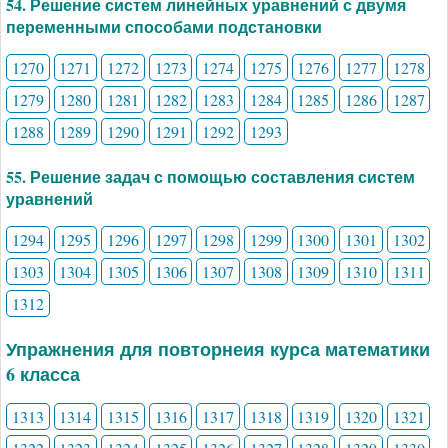
54. Решение систем линейных уравнений с двумя
переменными способами подстановки
1270
1271
1272
1273
1274
1275
1276
1277
1278
1279
1280
1281
1282
1283
1284
1285
1286
1287
1288
1289
1290
1291
1292
1293
55. Решение задач с помощью составления систем
уравнений
1294
1295
1296
1297
1298
1299
1300
1301
1302
1303
1304
1305
1306
1307
1308
1309
1310
1311
1312
Упражнения для повторнеия курса математики
6 класса
1313
1314
1315
1316
1317
1318
1319
1320
1321