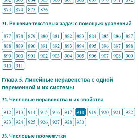
873
874
875
876
31. Решение текстовых задач с помощью уравнений
877
878
879
880
881
882
883
884
885
886
887
888
889
890
891
892
893
894
895
896
897
898
899
900
901
902
903
904
905
906
907
908
909
910
911
Глава 5. Линейные неравенства с одной
переменной и их системы
32. Числовые неравенства и их свойства
912
913
914
915
916
917
918
919
920
921
922
923
924
925
926
927
928
930
33. Числовые промежутки