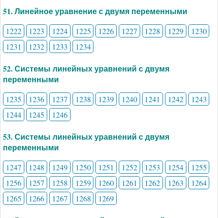
51. Линейное уравнение с двумя переменными
1222
1223
1224
1225
1226
1227
1228
1229
1230
1231
1232
1233
1234
52. Системы линейных уравнений с двумя
переменными
1235
1236
1237
1238
1239
1240
1241
1242
1243
1244
1245
1246
53. Системы линейных уравнений с двумя
переменными
1247
1248
1249
1250
1251
1252
1253
1254
1255
1256
1257
1258
1259
1260
1261
1262
1263
1264
1265
1266
1267
1268
1269