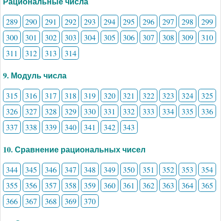
Рациональные числа
289
290
291
292
293
294
295
296
297
298
299
300
301
302
303
304
305
306
307
308
309
310
311
312
313
314
9. Модуль числа
315
316
317
318
319
320
321
322
323
324
325
326
327
328
329
330
331
332
333
334
335
336
337
338
339
340
341
342
343
10. Сравнение рациональных чисел
344
345
346
347
348
349
350
351
352
353
354
355
356
357
358
359
360
361
362
363
364
365
366
367
368
369
370