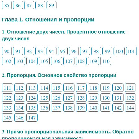
85
86
87
88
89
Глава 1. Отношения и пропорции
1. Отношение двух чисел. Процентное отношение
двух чисел
90
91
92
93
94
95
96
97
98
99
100
101
102
103
104
105
106
107
108
109
110
2. Пропорция. Основное свойство пропорции
111
112
113
114
115
116
117
118
119
120
121
122
123
124
125
126
127
128
129
130
131
132
133
134
135
136
137
138
139
140
141
142
144
145
146
147
3. Прямо пропорциональная зависисмость. Обратно
пропорциональная зависимость