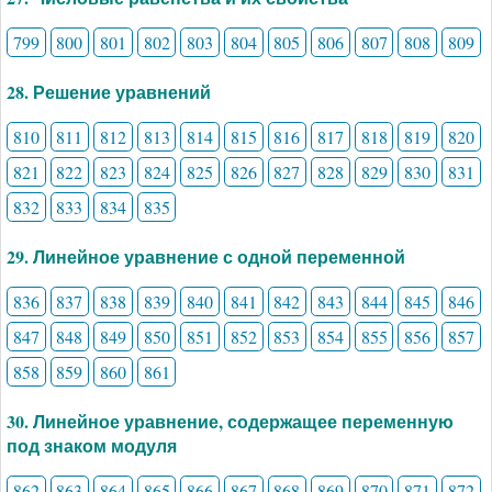
799
800
801
802
803
804
805
806
807
808
809
28. Решение уравнений
810
811
812
813
814
815
816
817
818
819
820
821
822
823
824
825
826
827
828
829
830
831
832
833
834
835
29. Линейное уравнение с одной переменной
836
837
838
839
840
841
842
843
844
845
846
847
848
849
850
851
852
853
854
855
856
857
858
859
860
861
30. Линейное уравнение, содержащее переменную
под знаком модуля
862
863
864
865
866
867
868
869
870
871
872