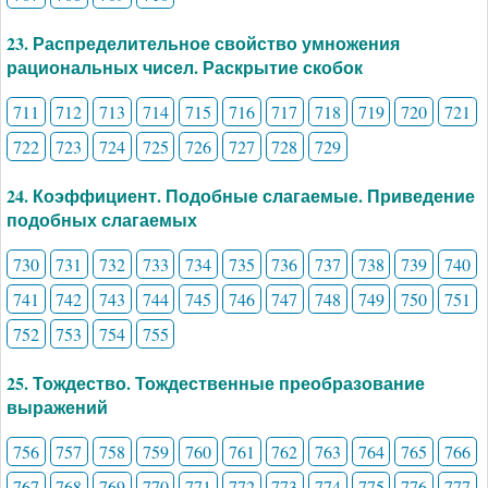
23. Распределительное свойство умножения
рациональных чисел. Раскрытие скобок
711
712
713
714
715
716
717
718
719
720
721
722
723
724
725
726
727
728
729
24. Коэффициент. Подобные слагаемые. Приведение
подобных слагаемых
730
731
732
733
734
735
736
737
738
739
740
741
742
743
744
745
746
747
748
749
750
751
752
753
754
755
25. Тождество. Тождественные преобразование
выражений
756
757
758
759
760
761
762
763
764
765
766
767
768
769
770
771
772
773
774
775
776
777