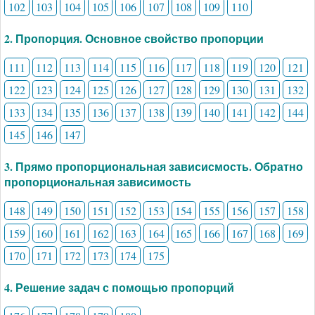
102
103
104
105
106
107
108
109
110
2. Пропорция. Основное свойство пропорции
111
112
113
114
115
116
117
118
119
120
121
122
123
124
125
126
127
128
129
130
131
132
133
134
135
136
137
138
139
140
141
142
144
145
146
147
3. Прямо пропорциональная зависисмость. Обратно
пропорциональная зависимость
148
149
150
151
152
153
154
155
156
157
158
159
160
161
162
163
164
165
166
167
168
169
170
171
172
173
174
175
4. Решение задач с помощью пропорций