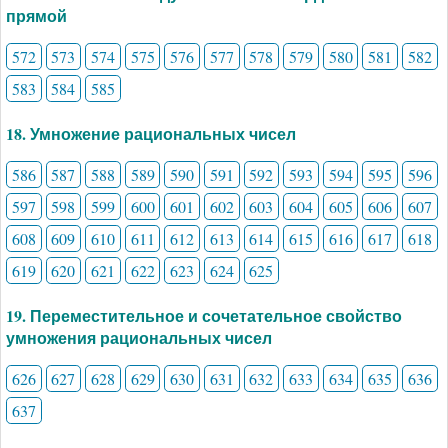
прямой
572
573
574
575
576
577
578
579
580
581
582
583
584
585
18. Умножение рациональных чисел
586
587
588
589
590
591
592
593
594
595
596
597
598
599
600
601
602
603
604
605
606
607
608
609
610
611
612
613
614
615
616
617
618
619
620
621
622
623
624
625
19. Переместительное и сочетательное свойство
умножения рациональных чисел
626
627
628
629
630
631
632
633
634
635
636
637