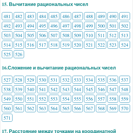
15. Вычитание рациональных чисел
481
482
483
484
485
486
487
488
489
490
491
492
493
494
495
496
497
498
499
500
501
502
503
504
505
506
507
508
509
510
511
512
513
514
515
516
517
518
519
520
521
522
523
524
525
526
16.Сложение и вычитание рациональных чисел
527
528
529
530
531
532
533
534
535
536
537
538
539
540
541
542
543
544
545
546
547
548
549
550
551
552
553
554
555
556
557
558
559
560
561
562
563
564
565
566
567
568
569
570
571
17. Расстояние между точками на координатной