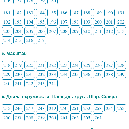
176
177
178
179
180
181
182
183
184
185
186
187
188
189
190
191
192
193
194
195
196
197
198
199
200
201
202
203
204
205
206
207
208
209
210
211
212
213
214
215
216
217
5. Масштаб
218
219
220
221
222
223
224
225
226
227
228
229
230
231
232
233
234
235
236
237
238
239
240
241
242
243
244
6. Длина окружности. Площадь круга. Шар. Сфера
245
246
247
248
249
250
251
252
253
254
255
256
257
258
259
260
261
262
263
264