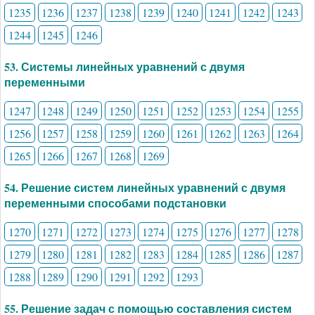
1235
1236
1237
1238
1239
1240
1241
1242
1243
1244
1245
1246
53. Системы линейных уравнений с двумя
переменными
1247
1248
1249
1250
1251
1252
1253
1254
1255
1256
1257
1258
1259
1260
1261
1262
1263
1264
1265
1266
1267
1268
1269
54. Решение систем линейных уравнений с двумя
переменными способами подстановки
1270
1271
1272
1273
1274
1275
1276
1277
1278
1279
1280
1281
1282
1283
1284
1285
1286
1287
1288
1289
1290
1291
1292
1293
55. Решение задач с помощью составления систем