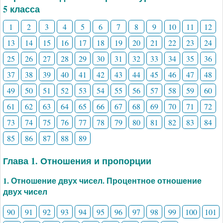
5 класса
1
2
3
4
5
6
7
8
9
10
11
12
13
14
15
16
17
18
19
20
21
22
23
24
25
26
27
28
29
30
31
32
33
34
35
36
37
38
39
40
41
42
43
44
45
46
47
48
49
50
51
52
53
54
55
56
57
58
59
60
61
62
63
64
65
66
67
68
69
70
71
72
73
74
75
76
77
78
79
80
81
82
83
84
85
86
87
88
89
Глава 1. Отношения и пропорции
1. Отношение двух чисел. Процентное отношение
двух чисел
90
91
92
93
94
95
96
97
98
99
100
101