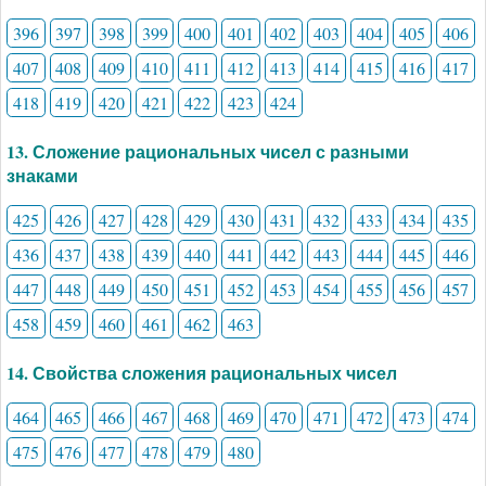
396
397
398
399
400
401
402
403
404
405
406
407
408
409
410
411
412
413
414
415
416
417
418
419
420
421
422
423
424
13. Сложение рациональных чисел с разными
знаками
425
426
427
428
429
430
431
432
433
434
435
436
437
438
439
440
441
442
443
444
445
446
447
448
449
450
451
452
453
454
455
456
457
458
459
460
461
462
463
14. Свойства сложения рациональных чисел
464
465
466
467
468
469
470
471
472
473
474
475
476
477
478
479
480