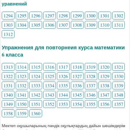
уравнений
1294
1295
1296
1297
1298
1299
1300
1301
1302
1303
1304
1305
1306
1307
1308
1309
1310
1311
1312
Упражнения для повторнеия курса математики
6 класса
1313
1314
1315
1316
1317
1318
1319
1320
1321
1322
1323
1324
1325
1326
1327
1328
1329
1330
1331
1332
1333
1334
1335
1336
1337
1338
1339
1340
1341
1342
1343
1344
1345
1346
1347
1348
1349
1350
1351
1352
1353
1354
1355
1356
1357
1358
1359
1360
Мектеп оқушыларының пәндік оқулықтардың дайын шешімдерім