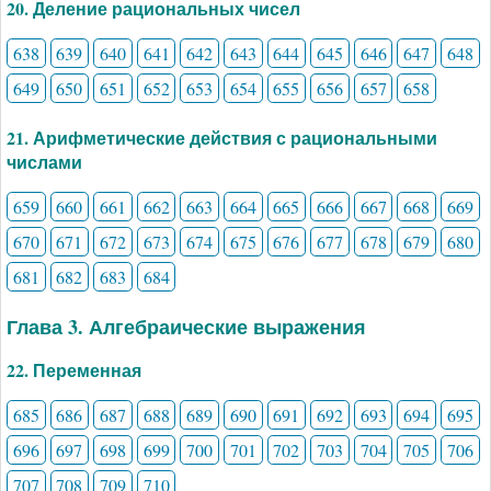
20. Деление рациональных чисел
638
639
640
641
642
643
644
645
646
647
648
649
650
651
652
653
654
655
656
657
658
21. Арифметические действия с рациональными
числами
659
660
661
662
663
664
665
666
667
668
669
670
671
672
673
674
675
676
677
678
679
680
681
682
683
684
Глава 3. Алгебраические выражения
22. Переменная
685
686
687
688
689
690
691
692
693
694
695
696
697
698
699
700
701
702
703
704
705
706
707
708
709
710