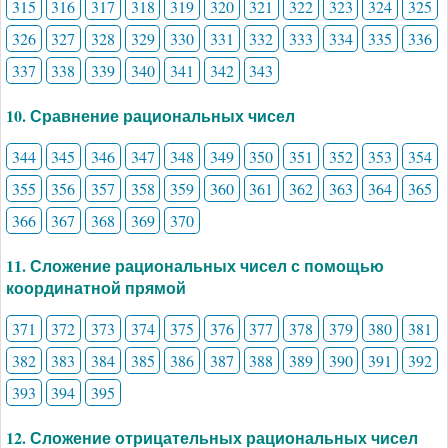
315
316
317
318
319
320
321
322
323
324
325
326
327
328
329
330
331
332
333
334
335
336
337
338
339
340
341
342
343
10. Сравнение рациональных чисел
344
345
346
347
348
349
350
351
352
353
354
355
356
357
358
359
360
361
362
363
364
365
366
367
368
369
370
11. Сложение рациональных чисел с помощью
координатной прямой
371
372
373
374
375
376
377
378
379
380
381
382
383
384
385
386
387
388
389
390
391
392
393
394
395
12. Сложение отрицательных рациональных чисел