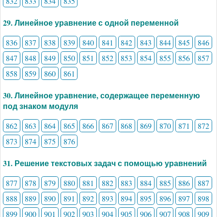
832
833
834
835
29. Линейное уравнение с одной переменной
836
837
838
839
840
841
842
843
844
845
846
847
848
849
850
851
852
853
854
855
856
857
858
859
860
861
30. Линейное уравнение, содержащее переменную
под знаком модуля
862
863
864
865
866
867
868
869
870
871
872
873
874
875
876
31. Решение текстовых задач с помощью уравнений
877
878
879
880
881
882
883
884
885
886
887
888
889
890
891
892
893
894
895
896
897
898
899
900
901
902
903
904
905
906
907
908
909