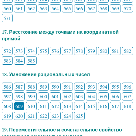
560
561
562
563
564
565
566
567
568
569
570
571
17. Расстояние между точками на координатной
прямой
572
573
574
575
576
577
578
579
580
581
582
583
584
585
18. Умножение рациональных чисел
586
587
588
589
590
591
592
593
594
595
596
597
598
599
600
601
602
603
604
605
606
607
608
609
610
611
612
613
614
615
616
617
618
619
620
621
622
623
624
625
19. Переместительное и сочетательное свойство