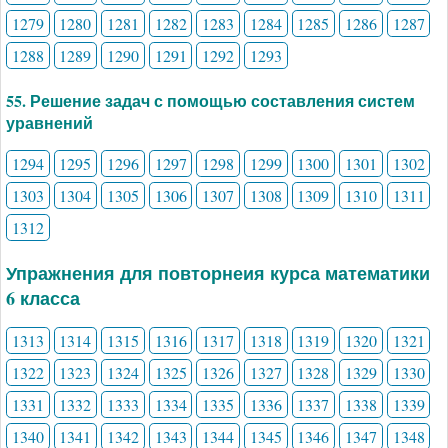
1279
1280
1281
1282
1283
1284
1285
1286
1287
1288
1289
1290
1291
1292
1293
55. Решение задач с помощью составления систем
уравнений
1294
1295
1296
1297
1298
1299
1300
1301
1302
1303
1304
1305
1306
1307
1308
1309
1310
1311
1312
Упражнения для повторнеия курса математики
6 класса
1313
1314
1315
1316
1317
1318
1319
1320
1321
1322
1323
1324
1325
1326
1327
1328
1329
1330
1331
1332
1333
1334
1335
1336
1337
1338
1339
1340
1341
1342
1343
1344
1345
1346
1347
1348