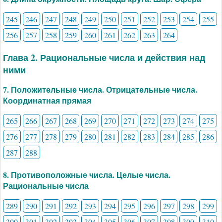
245
246
247
248
249
250
251
252
253
254
255
256
257
258
259
260
261
262
263
264
Глава 2. Рациональные числа и действия над
ними
7. Положительные числа. Отрицательные числа.
Координатная прямая
265
266
267
268
269
270
271
272
273
274
275
276
277
278
279
280
281
282
283
284
285
286
287
288
8. Противоположные числа. Целые числа.
Рациональные числа
289
290
291
292
293
294
295
296
297
298
299
300
301
302
303
304
305
306
307
308
309
310