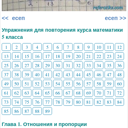
<< есеп
есеп >>
Упражнения для повторения курса математики
5 класса
1
2
3
4
5
6
7
8
9
10
11
12
13
14
15
16
17
18
19
20
21
22
23
24
25
26
27
28
29
30
31
32
33
34
35
36
37
38
39
40
41
42
43
44
45
46
47
48
49
50
51
52
53
54
55
56
57
58
59
60
61
62
63
64
65
66
67
68
69
70
71
72
73
74
75
76
77
78
79
80
81
82
83
84
85
86
87
88
89
Глава 1. Отношения и пропорции