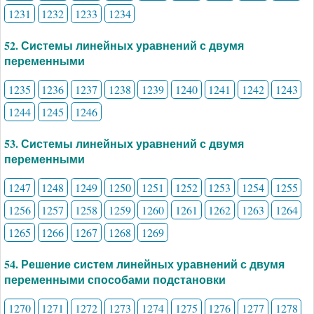
1231
1232
1233
1234
52. Системы линейных уравнений с двумя
переменными
1235
1236
1237
1238
1239
1240
1241
1242
1243
1244
1245
1246
53. Системы линейных уравнений с двумя
переменными
1247
1248
1249
1250
1251
1252
1253
1254
1255
1256
1257
1258
1259
1260
1261
1262
1263
1264
1265
1266
1267
1268
1269
54. Решение систем линейных уравнений с двумя
переменными способами подстановки
1270
1271
1272
1273
1274
1275
1276
1277
1278