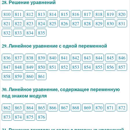
28. Решение уравнений
810
811
812
813
814
815
816
817
818
819
820
821
822
823
824
825
826
827
828
829
830
831
832
833
834
835
29. Линейное уравнение с одной переменной
836
837
838
839
840
841
842
843
844
845
846
847
848
849
850
851
852
853
854
855
856
857
858
859
860
861
30. Линейное уравнение, содержащее переменную
под знаком модуля
862
863
864
865
866
867
868
869
870
871
872
873
874
875
876
31. Решение текстовых задач с помощью уравнений