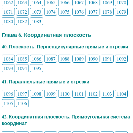
1062
1063
1064
1065
1066
1067
1068
1069
1070
1071
1072
1073
1074
1075
1076
1077
1078
1079
1080
1082
1083
Глава 6. Координатная плоскость
40. Плоскость. Перпендикулярные прямые и отрезки
1084
1085
1086
1087
1088
1089
1090
1091
1092
1093
1094
1095
41. Параллельные прямые и отрезки
1096
1097
1098
1099
1100
1101
1102
1103
1104
1105
1106
42. Координатная плоскость. Прямоугольная система
координат