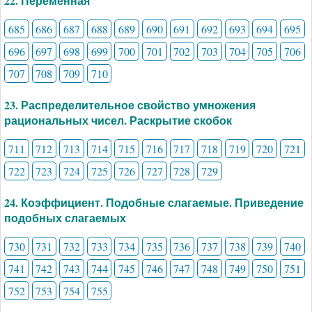
22. Переменная
685
686
687
688
689
690
691
692
693
694
695
696
697
698
699
700
701
702
703
704
705
706
707
708
709
710
23. Распределительное свойство умножения
рациональных чисел. Раскрытие скобок
711
712
713
714
715
716
717
718
719
720
721
722
723
724
725
726
727
728
729
24. Коэффициент. Подобные слагаемые. Приведение
подобных слагаемых
730
731
732
733
734
735
736
737
738
739
740
741
742
743
744
745
746
747
748
749
750
751
752
753
754
755