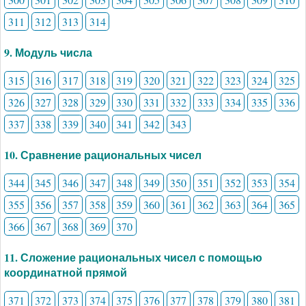
311
312
313
314
9. Модуль числа
315
316
317
318
319
320
321
322
323
324
325
326
327
328
329
330
331
332
333
334
335
336
337
338
339
340
341
342
343
10. Сравнение рациональных чисел
344
345
346
347
348
349
350
351
352
353
354
355
356
357
358
359
360
361
362
363
364
365
366
367
368
369
370
11. Сложение рациональных чисел с помощью
координатной прямой
371
372
373
374
375
376
377
378
379
380
381