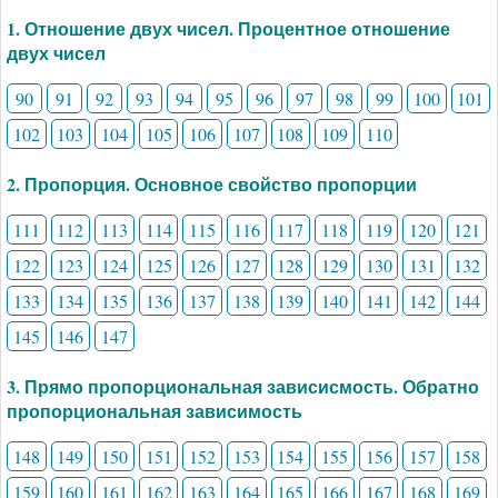
1. Отношение двух чисел. Процентное отношение
двух чисел
90
91
92
93
94
95
96
97
98
99
100
101
102
103
104
105
106
107
108
109
110
2. Пропорция. Основное свойство пропорции
111
112
113
114
115
116
117
118
119
120
121
122
123
124
125
126
127
128
129
130
131
132
133
134
135
136
137
138
139
140
141
142
144
145
146
147
3. Прямо пропорциональная зависисмость. Обратно
пропорциональная зависимость
148
149
150
151
152
153
154
155
156
157
158
159
160
161
162
163
164
165
166
167
168
169