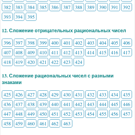
382
383
384
385
386
387
388
389
390
391
392
393
394
395
12. Сложение отрицательных рациональных чисел
396
397
398
399
400
401
402
403
404
405
406
407
408
409
410
411
412
413
414
415
416
417
418
419
420
421
422
423
424
13. Сложение рациональных чисел с разными
знаками
425
426
427
428
429
430
431
432
433
434
435
436
437
438
439
440
441
442
443
444
445
446
447
448
449
450
451
452
453
454
455
456
457
458
459
460
461
462
463