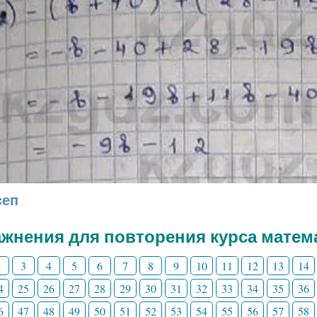
сеп
жнения для повторения курса матема
2
3
4
5
6
7
8
9
10
11
12
13
14
4
25
26
27
28
29
30
31
32
33
34
35
36
6
47
48
49
50
51
52
53
54
55
56
57
58