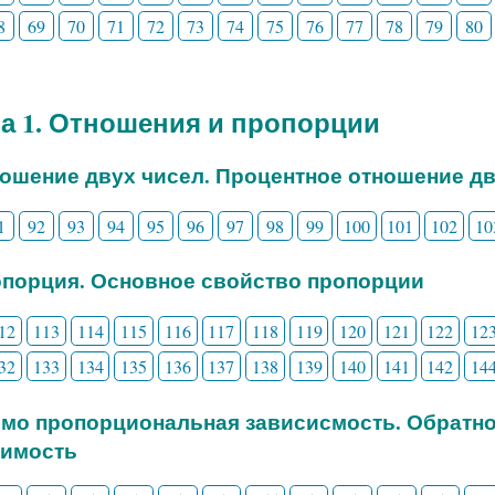
8
69
70
71
72
73
74
75
76
77
78
79
80
а 1. Отношения и пропорции
ношение двух чисел. Процентное отношение д
1
92
93
94
95
96
97
98
99
100
101
102
10
опорция. Основное свойство пропорции
12
113
114
115
116
117
118
119
120
121
122
12
32
133
134
135
136
137
138
139
140
141
142
14
ямо пропорциональная зависисмость. Обратн
симость