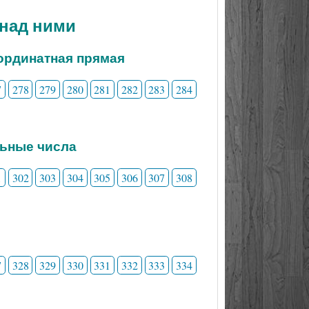
 над ними
ординатная прямая
7
278
279
280
281
282
283
284
льные числа
1
302
303
304
305
306
307
308
7
328
329
330
331
332
333
334