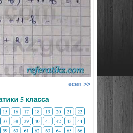
есеп >>
тики 5 класса
15
16
17
18
19
20
21
22
37
38
39
40
41
42
43
44
59
60
61
62
63
64
65
66