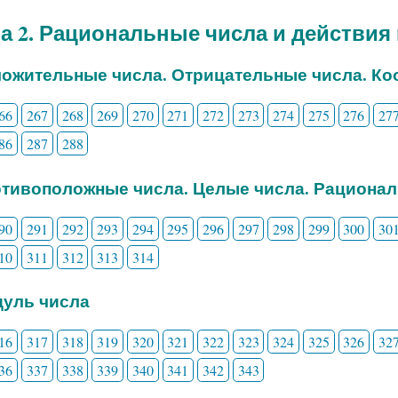
а 2. Рациональные числа и действия
ложительные числа. Отрицательные числа. Ко
66
267
268
269
270
271
272
273
274
275
276
27
86
287
288
отивоположные числа. Целые числа. Рациона
90
291
292
293
294
295
296
297
298
299
300
30
10
311
312
313
314
дуль числа
16
317
318
319
320
321
322
323
324
325
326
32
36
337
338
339
340
341
342
343