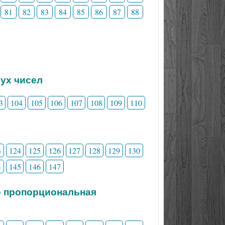
81
82
83
84
85
86
87
88
вух чисел
3
104
105
106
107
108
109
110
3
124
125
126
127
128
129
130
4
145
146
147
о пропорциональная