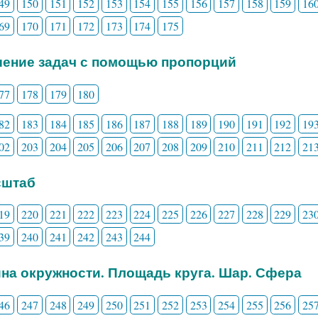
49
150
151
152
153
154
155
156
157
158
159
16
69
170
171
172
173
174
175
шение задач с помощью пропорций
77
178
179
180
82
183
184
185
186
187
188
189
190
191
192
19
02
203
204
205
206
207
208
209
210
211
212
21
сштаб
19
220
221
222
223
224
225
226
227
228
229
23
39
240
241
242
243
244
ина окружности. Площадь круга. Шар. Сфера
46
247
248
249
250
251
252
253
254
255
256
25