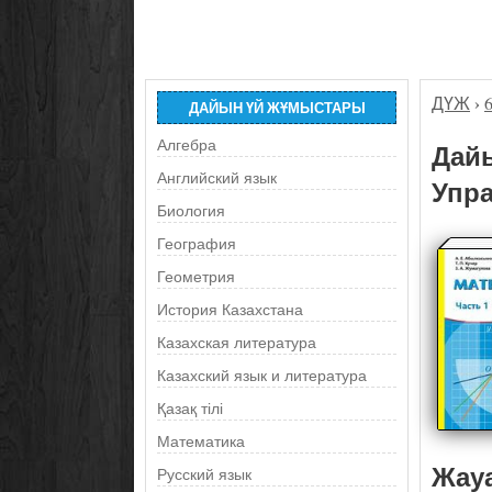
ДҮЖ
›
ДАЙЫН ҮЙ ЖҰМЫСТАРЫ
Алгебра
Дайы
Английский язык
Упра
Биология
География
Геометрия
История Казахстана
Казахская литература
Казахский язык и литература
Қазақ тілі
Математика
Жау
Русский язык