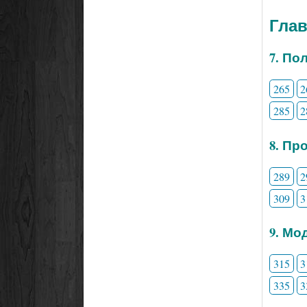
Глав
7. По
265
2
285
2
8. Пр
289
2
309
3
9. Мо
315
3
335
3