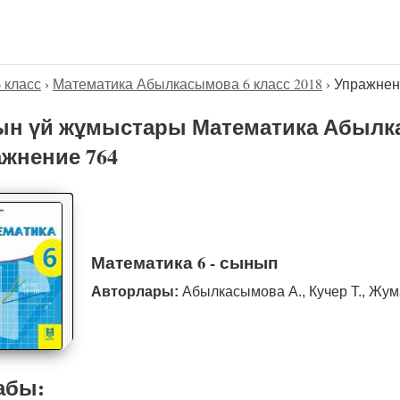
6 класс
›
Математика Абылкасымова 6 класс 2018
›
Упражнен
н үй жұмыстары Математика Абылка
жнение 764
Математика 6 - сынып
Авторлары:
Абылкасымова А., Кучер Т., Жум
абы: