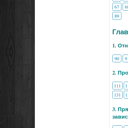
67
6
89
Глав
1. От
90
9
2. Пр
111
1
131
1
3. Пр
зави