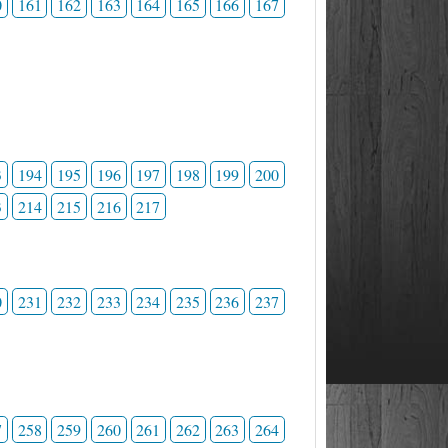
0
161
162
163
164
165
166
167
3
194
195
196
197
198
199
200
3
214
215
216
217
0
231
232
233
234
235
236
237
7
258
259
260
261
262
263
264