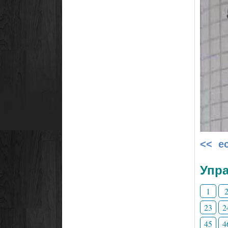
<< е
Упра
1
23
2
45
4