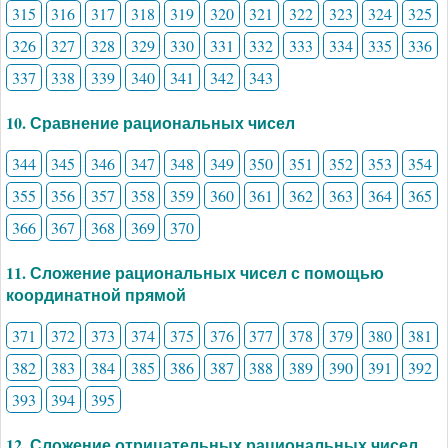
315
316
317
318
319
320
321
322
323
324
325
326
327
328
329
330
331
332
333
334
335
336
337
338
339
340
341
342
343
10. Сравнение рациональных чисел
344
345
346
347
348
349
350
351
352
353
354
355
356
357
358
359
360
361
362
363
364
365
366
367
368
369
370
11. Сложение рациональных чисел с помощью
координатной прямой
371
372
373
374
375
376
377
378
379
380
381
382
383
384
385
386
387
388
389
390
391
392
393
394
395
12. Сложение отрицательных рациональных чисел