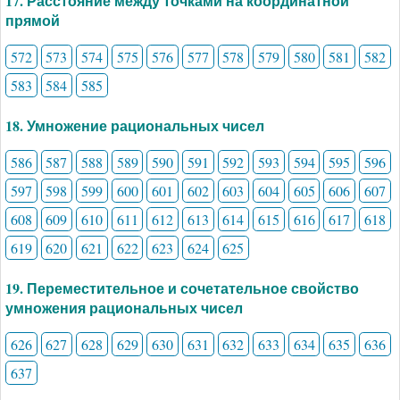
17. Расстояние между точками на координатной
прямой
572
573
574
575
576
577
578
579
580
581
582
583
584
585
18. Умножение рациональных чисел
586
587
588
589
590
591
592
593
594
595
596
597
598
599
600
601
602
603
604
605
606
607
608
609
610
611
612
613
614
615
616
617
618
619
620
621
622
623
624
625
19. Переместительное и сочетательное свойство
умножения рациональных чисел
626
627
628
629
630
631
632
633
634
635
636
637