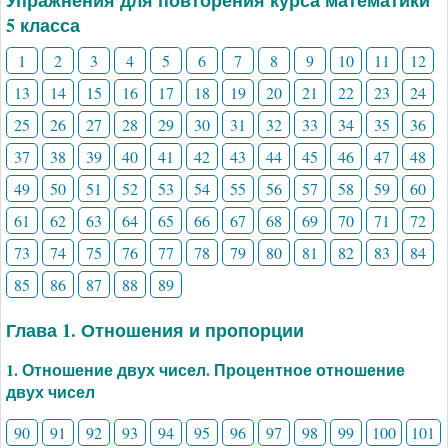
5 класса
1
2
3
4
5
6
7
8
9
10
11
12
13
14
15
16
17
18
19
20
21
22
23
24
25
26
27
28
29
30
31
32
33
34
35
36
37
38
39
40
41
42
43
44
45
46
47
48
49
50
51
52
53
54
55
56
57
58
59
60
61
62
63
64
65
66
67
68
69
70
71
72
73
74
75
76
77
78
79
80
81
82
83
84
85
86
87
88
89
Глава 1. Отношения и пропорции
1. Отношение двух чисел. Процентное отношение
двух чисел
90
91
92
93
94
95
96
97
98
99
100
101