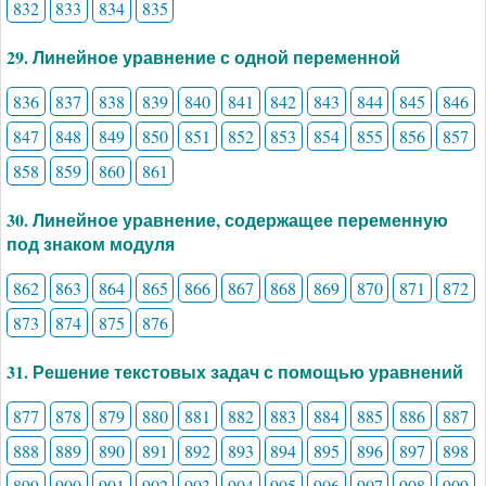
832
833
834
835
29. Линейное уравнение с одной переменной
836
837
838
839
840
841
842
843
844
845
846
847
848
849
850
851
852
853
854
855
856
857
858
859
860
861
30. Линейное уравнение, содержащее переменную
под знаком модуля
862
863
864
865
866
867
868
869
870
871
872
873
874
875
876
31. Решение текстовых задач с помощью уравнений
877
878
879
880
881
882
883
884
885
886
887
888
889
890
891
892
893
894
895
896
897
898
899
900
901
902
903
904
905
906
907
908
909