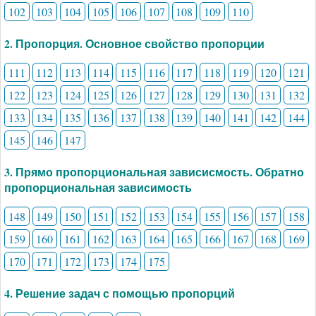
102
103
104
105
106
107
108
109
110
2. Пропорция. Основное свойство пропорции
111
112
113
114
115
116
117
118
119
120
121
122
123
124
125
126
127
128
129
130
131
132
133
134
135
136
137
138
139
140
141
142
144
145
146
147
3. Прямо пропорциональная зависисмость. Обратно
пропорциональная зависимость
148
149
150
151
152
153
154
155
156
157
158
159
160
161
162
163
164
165
166
167
168
169
170
171
172
173
174
175
4. Решение задач с помощью пропорций