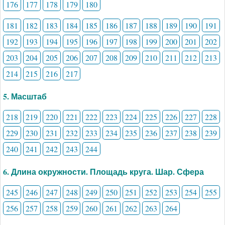
176
177
178
179
180
181
182
183
184
185
186
187
188
189
190
191
192
193
194
195
196
197
198
199
200
201
202
203
204
205
206
207
208
209
210
211
212
213
214
215
216
217
5. Масштаб
218
219
220
221
222
223
224
225
226
227
228
229
230
231
232
233
234
235
236
237
238
239
240
241
242
243
244
6. Длина окружности. Площадь круга. Шар. Сфера
245
246
247
248
249
250
251
252
253
254
255
256
257
258
259
260
261
262
263
264