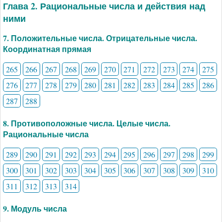
Глава 2. Рациональные числа и действия над
ними
7. Положительные числа. Отрицательные числа.
Координатная прямая
265
266
267
268
269
270
271
272
273
274
275
276
277
278
279
280
281
282
283
284
285
286
287
288
8. Противоположные числа. Целые числа.
Рациональные числа
289
290
291
292
293
294
295
296
297
298
299
300
301
302
303
304
305
306
307
308
309
310
311
312
313
314
9. Модуль числа