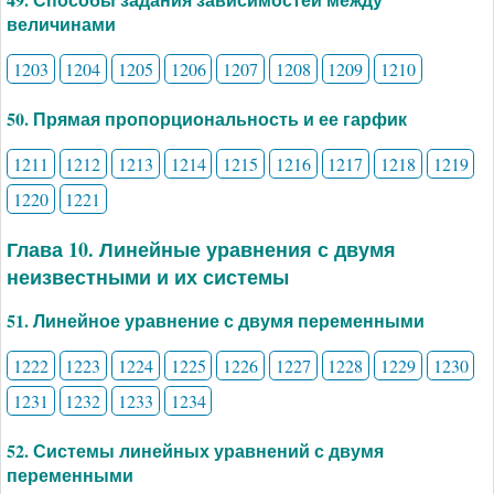
величинами
1203
1204
1205
1206
1207
1208
1209
1210
50. Прямая пропорциональность и ее гарфик
1211
1212
1213
1214
1215
1216
1217
1218
1219
1220
1221
Глава 10. Линейные уравнения с двумя
неизвестными и их системы
51. Линейное уравнение с двумя переменными
1222
1223
1224
1225
1226
1227
1228
1229
1230
1231
1232
1233
1234
52. Системы линейных уравнений с двумя
переменными