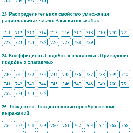
707
708
709
710
23. Распределительное свойство умножения
рациональных чисел. Раскрытие скобок
711
712
713
714
715
716
717
718
719
720
721
722
723
724
725
726
727
728
729
24. Коэффициент. Подобные слагаемые. Приведение
подобных слагаемых
730
731
732
733
734
735
736
737
738
739
740
741
742
743
744
745
746
747
748
749
750
751
752
753
754
755
25. Тождество. Тождественные преобразование
выражений
756
757
758
759
760
761
762
763
764
765
766