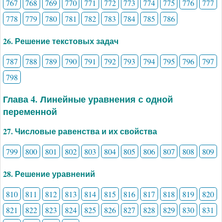
767
768
769
770
771
772
773
774
775
776
777
778
779
780
781
782
783
784
785
786
26. Решение текстовых задач
787
788
789
790
791
792
793
794
795
796
797
798
Глава 4. Линейные уравнения с одной
переменной
27. Числовые равенства и их свойства
799
800
801
802
803
804
805
806
807
808
809
28. Решение уравнений
810
811
812
813
814
815
816
817
818
819
820
821
822
823
824
825
826
827
828
829
830
831