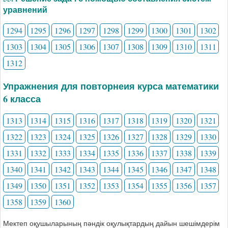
уравнений
1294
1295
1296
1297
1298
1299
1300
1301
1302
1303
1304
1305
1306
1307
1308
1309
1310
1311
1312
Упражнения для повторнеия курса математики
6 класса
1313
1314
1315
1316
1317
1318
1319
1320
1321
1322
1323
1324
1325
1326
1327
1328
1329
1330
1331
1332
1333
1334
1335
1336
1337
1338
1339
1340
1341
1342
1343
1344
1345
1346
1347
1348
1349
1350
1351
1352
1353
1354
1355
1356
1357
1358
1359
1360
Мектеп оқушыларының пәндік оқулықтардың дайын шешімдерім