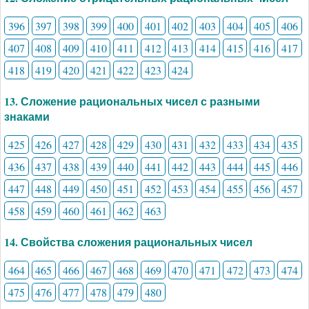
396
397
398
399
400
401
402
403
404
405
406
407
408
409
410
411
412
413
414
415
416
417
418
419
420
421
422
423
424
13. Сложение рациональных чисел с разными
знаками
425
426
427
428
429
430
431
432
433
434
435
436
437
438
439
440
441
442
443
444
445
446
447
448
449
450
451
452
453
454
455
456
457
458
459
460
461
462
463
14. Свойства сложения рациональных чисел
464
465
466
467
468
469
470
471
472
473
474
475
476
477
478
479
480