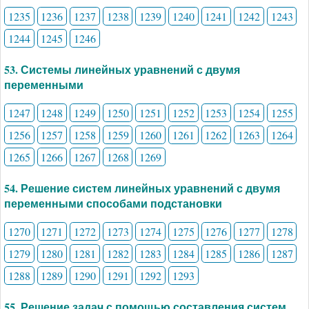
1235
1236
1237
1238
1239
1240
1241
1242
1243
1244
1245
1246
53. Системы линейных уравнений с двумя
переменными
1247
1248
1249
1250
1251
1252
1253
1254
1255
1256
1257
1258
1259
1260
1261
1262
1263
1264
1265
1266
1267
1268
1269
54. Решение систем линейных уравнений с двумя
переменными способами подстановки
1270
1271
1272
1273
1274
1275
1276
1277
1278
1279
1280
1281
1282
1283
1284
1285
1286
1287
1288
1289
1290
1291
1292
1293
55. Решение задач с помощью составления систем