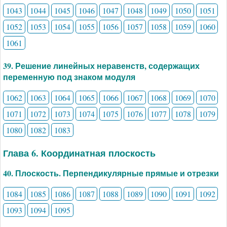
1043
1044
1045
1046
1047
1048
1049
1050
1051
1052
1053
1054
1055
1056
1057
1058
1059
1060
1061
39. Решение линейных неравенств, содержащих
переменную под знаком модуля
1062
1063
1064
1065
1066
1067
1068
1069
1070
1071
1072
1073
1074
1075
1076
1077
1078
1079
1080
1082
1083
Глава 6. Координатная плоскость
40. Плоскость. Перпендикулярные прямые и отрезки
1084
1085
1086
1087
1088
1089
1090
1091
1092
1093
1094
1095