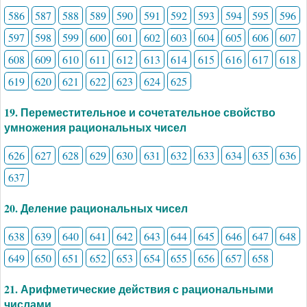
586
587
588
589
590
591
592
593
594
595
596
597
598
599
600
601
602
603
604
605
606
607
608
609
610
611
612
613
614
615
616
617
618
619
620
621
622
623
624
625
19. Переместительное и сочетательное свойство
умножения рациональных чисел
626
627
628
629
630
631
632
633
634
635
636
637
20. Деление рациональных чисел
638
639
640
641
642
643
644
645
646
647
648
649
650
651
652
653
654
655
656
657
658
21. Арифметические действия с рациональными
числами