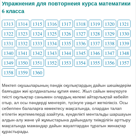
Упражнения для повторнеия курса математики
6 класса
1313
1314
1315
1316
1317
1318
1319
1320
1321
1322
1323
1324
1325
1326
1327
1328
1329
1330
1331
1332
1333
1334
1335
1336
1337
1338
1339
1340
1341
1342
1343
1344
1345
1346
1347
1348
1349
1350
1351
1352
1353
1354
1355
1356
1357
1358
1359
1360
Мектеп оқушыларының пәндік оқулықтардың дайын шешімдерім
баяғыдан жиі қолданатыны құпия емес. Жыл сайын меңгеруге
тиісті оқулықтар санымен олардың көлемі айтарлықтай көбейіп
отыр, ал осы пәндерді менгеріп, түсінуге уақыт жеткіліксіз. Осы
себеппен балаларға көмектесу мақсатында, олардан талап
етілетін жүктемелерді азайтуға, күнделікті ментальды шаршауын
алдын-алу және үй жұмыстарына дайындалу тиімділігін арттыру
мақсатында мамандар дайын жауаптардан тұратын жинақтар
құрастырады.