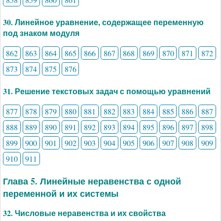
30. Линейное уравнение, содержащее переменную
под знаком модуля
862
863
864
865
866
867
868
869
870
871
872
873
874
875
876
31. Решение текстовых задач с помощью уравнений
877
878
879
880
881
882
883
884
885
886
887
888
889
890
891
892
893
894
895
896
897
898
899
900
901
902
903
904
905
906
907
908
909
910
911
Глава 5. Линейные неравенства с одной
переменной и их системы
32. Числовые неравенства и их свойства