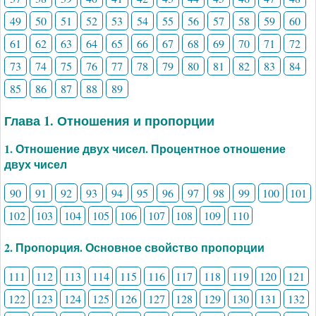
49
50
51
52
53
54
55
56
57
58
59
60
61
62
63
64
65
66
67
68
69
70
71
72
73
74
75
76
77
78
79
80
81
82
83
84
85
86
87
88
89
Глава 1. Отношения и пропорции
1. Отношение двух чисел. Процентное отношение
двух чисел
90
91
92
93
94
95
96
97
98
99
100
101
102
103
104
105
106
107
108
109
110
2. Пропорция. Основное свойство пропорции
111
112
113
114
115
116
117
118
119
120
121
122
123
124
125
126
127
128
129
130
131
132