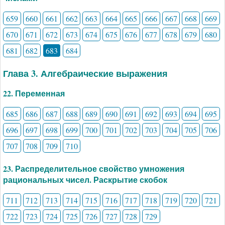
659
660
661
662
663
664
665
666
667
668
669
670
671
672
673
674
675
676
677
678
679
680
681
682
683
684
Глава 3. Алгебраические выражения
22. Переменная
685
686
687
688
689
690
691
692
693
694
695
696
697
698
699
700
701
702
703
704
705
706
707
708
709
710
23. Распределительное свойство умножения
рациональных чисел. Раскрытие скобок
711
712
713
714
715
716
717
718
719
720
721
722
723
724
725
726
727
728
729