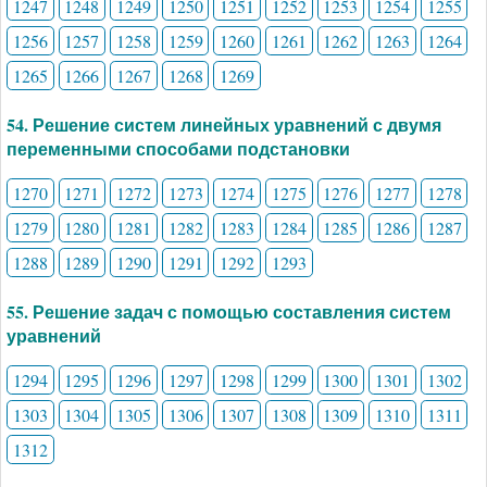
1247
1248
1249
1250
1251
1252
1253
1254
1255
1256
1257
1258
1259
1260
1261
1262
1263
1264
1265
1266
1267
1268
1269
54. Решение систем линейных уравнений с двумя
переменными способами подстановки
1270
1271
1272
1273
1274
1275
1276
1277
1278
1279
1280
1281
1282
1283
1284
1285
1286
1287
1288
1289
1290
1291
1292
1293
55. Решение задач с помощью составления систем
уравнений
1294
1295
1296
1297
1298
1299
1300
1301
1302
1303
1304
1305
1306
1307
1308
1309
1310
1311
1312