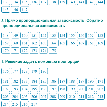
133
134
135
136
137
138
139
140
141
142
144
145
146
147
3. Прямо пропорциональная зависисмость. Обратно
пропорциональная зависимость
148
149
150
151
152
153
154
155
156
157
158
159
160
161
162
163
164
165
166
167
168
169
170
171
172
173
174
175
4. Решение задач с помощью пропорций
176
177
178
179
180
181
182
183
184
185
186
187
188
189
190
191
192
193
194
195
196
197
198
199
200
201
202
203
204
205
206
207
208
209
210
211
212
213
214
215
216
217