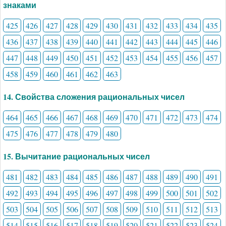
знаками
425
426
427
428
429
430
431
432
433
434
435
436
437
438
439
440
441
442
443
444
445
446
447
448
449
450
451
452
453
454
455
456
457
458
459
460
461
462
463
14. Свойства сложения рациональных чисел
464
465
466
467
468
469
470
471
472
473
474
475
476
477
478
479
480
15. Вычитание рациональных чисел
481
482
483
484
485
486
487
488
489
490
491
492
493
494
495
496
497
498
499
500
501
502
503
504
505
506
507
508
509
510
511
512
513
514
515
516
517
518
519
520
521
522
523
524