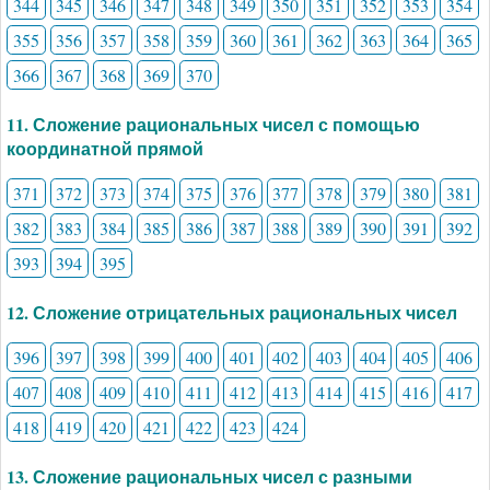
344
345
346
347
348
349
350
351
352
353
354
355
356
357
358
359
360
361
362
363
364
365
366
367
368
369
370
11. Сложение рациональных чисел с помощью
координатной прямой
371
372
373
374
375
376
377
378
379
380
381
382
383
384
385
386
387
388
389
390
391
392
393
394
395
12. Сложение отрицательных рациональных чисел
396
397
398
399
400
401
402
403
404
405
406
407
408
409
410
411
412
413
414
415
416
417
418
419
420
421
422
423
424
13. Сложение рациональных чисел с разными