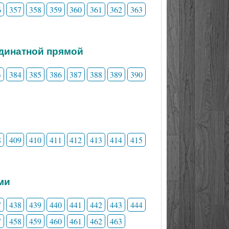
6
357
358
359
360
361
362
363
динатной прямой
3
384
385
386
387
388
389
390
8
409
410
411
412
413
414
415
ми
7
438
439
440
441
442
443
444
7
458
459
460
461
462
463