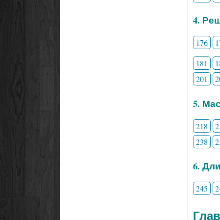
4. Ре
176
1
181
1
201
2
5. Ма
218
2
238
2
6. Дл
245
2
Глав