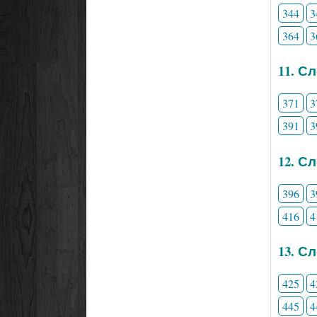
344
3
364
3
11. С
371
3
391
3
12. С
396
3
416
4
13. С
425
4
445
4