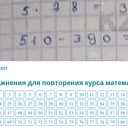
сеп
жнения для повторения курса матема
2
3
4
5
6
7
8
9
10
11
12
13
14
4
25
26
27
28
29
30
31
32
33
34
35
36
6
47
48
49
50
51
52
53
54
55
56
57
58
8
69
70
71
72
73
74
75
76
77
78
79
80