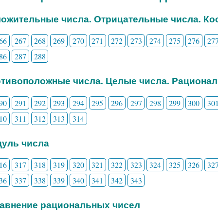
ложительные числа. Отрицательные числа. Ко
66
267
268
269
270
271
272
273
274
275
276
27
86
287
288
отивоположные числа. Целые числа. Рациона
90
291
292
293
294
295
296
297
298
299
300
30
10
311
312
313
314
дуль числа
16
317
318
319
320
321
322
323
324
325
326
32
36
337
338
339
340
341
342
343
равнение рациональных чисел