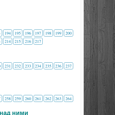
3
194
195
196
197
198
199
200
3
214
215
216
217
0
231
232
233
234
235
236
237
7
258
259
260
261
262
263
264
 над ними