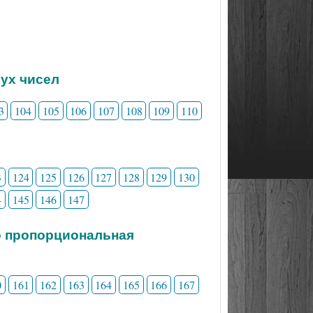
вух чисел
3
104
105
106
107
108
109
110
3
124
125
126
127
128
129
130
4
145
146
147
о пропорциональная
0
161
162
163
164
165
166
167