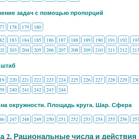
шение задач с помощью пропорций
77
178
179
180
82
183
184
185
186
187
188
189
190
191
192
19
02
203
204
205
206
207
208
209
210
211
212
21
сштаб
19
220
221
222
223
224
225
226
227
228
229
23
39
240
241
242
243
244
ина окружности. Площадь круга. Шар. Сфера
46
247
248
249
250
251
252
253
254
255
256
25
а 2. Рациональные числа и действия