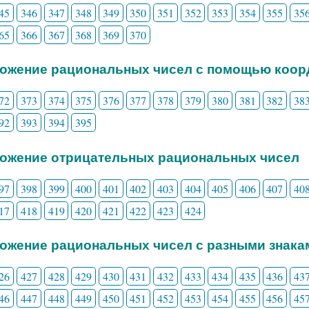
45
346
347
348
349
350
351
352
353
354
355
35
65
366
367
368
369
370
ложение рациональных чисел с помощью коор
72
373
374
375
376
377
378
379
380
381
382
38
92
393
394
395
ложение отрицательных рациональных чисел
97
398
399
400
401
402
403
404
405
406
407
40
17
418
419
420
421
422
423
424
ложение рациональных чисел с разными знака
26
427
428
429
430
431
432
433
434
435
436
43
46
447
448
449
450
451
452
453
454
455
456
45