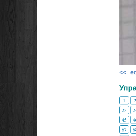
<< е
Упра
1
23
2
45
4
67
6