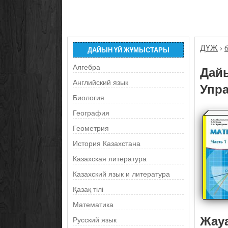
ДҮЖ
›
ДАЙЫН ҮЙ ЖҰМЫСТАРЫ
Алгебра
Дайы
Английский язык
Упра
Биология
География
Геометрия
История Казахстана
Казахская литература
Казахский язык и литература
Қазақ тілі
Математика
Жау
Русский язык