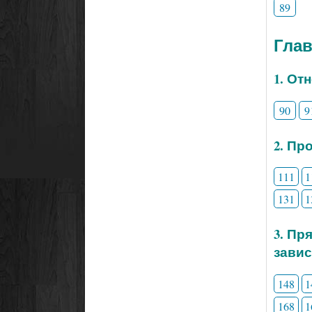
89
Глав
1. От
90
9
2. Пр
111
1
131
1
3. Пр
зави
148
1
168
1