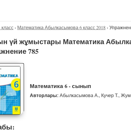
6 класс
›
Математика Абылкасымова 6 класс 2018
›
Упражнен
н үй жұмыстары Математика Абылка
жнение 785
Математика 6 - сынып
Авторлары:
Абылкасымова А., Кучер Т., Жум
абы: