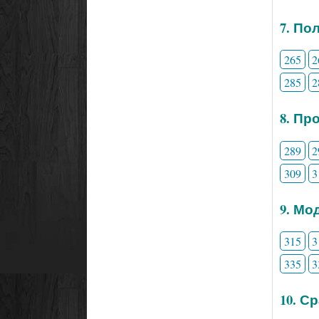
7. По
265
2
285
2
8. Пр
289
2
309
3
9. Мо
315
3
335
3
10. С