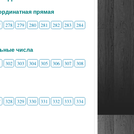
ординатная прямая
7
278
279
280
281
282
283
284
льные числа
1
302
303
304
305
306
307
308
7
328
329
330
331
332
333
334