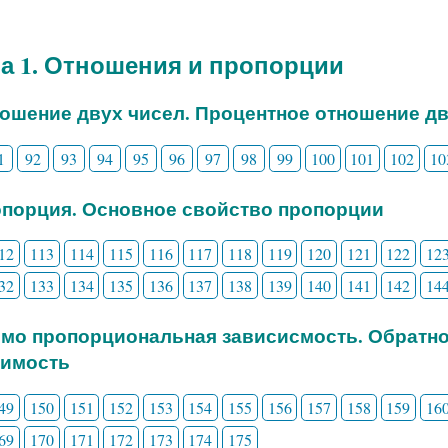
а 1. Отношения и пропорции
ношение двух чисел. Процентное отношение д
1
92
93
94
95
96
97
98
99
100
101
102
10
опорция. Основное свойство пропорции
12
113
114
115
116
117
118
119
120
121
122
12
32
133
134
135
136
137
138
139
140
141
142
14
ямо пропорциональная зависисмость. Обратн
симость
49
150
151
152
153
154
155
156
157
158
159
16
69
170
171
172
173
174
175